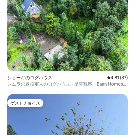
ショーギのログハウス
レビュー37件
4.81 (37)
シムラの退役軍人のログハウス - 星空観察、Baan Homes提
供
ゲストチョイス
ゲストチョイス