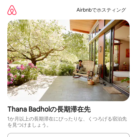
コ
ン
Airbnbでホスティング
テ
ン
ツ
に
ス
キ
ッ
プ
Thana Badholの長期滞在先
1か月以上の長期滞在にぴったりな、くつろげる宿泊先
を見つけましょう。