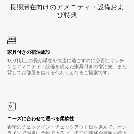
長期滞在向け⁠のア⁠メ⁠ニ⁠テ⁠ィ⁠・設⁠備⁠およ
び特⁠典
家具付き⁠の宿⁠泊⁠施⁠設
1か月以上の長期滞在を快適に過ごすのに必要なキッチ
ンとアメニティ・設備を備えた家具付きの宿泊先。また
貸しでお部屋を借りる代わりとなるご提案です。
ニーズに合わせて選べる柔軟性
希望のチェックイン・チェックアウト日を選んで、オン
ラインで簡単に予約できる上、追加の義務や書類手続き