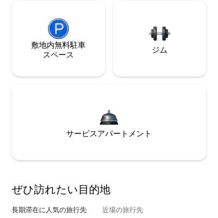
敷地内無料駐⁠車
ジム
ス⁠ペ⁠ー⁠ス
サービスアパートメント
ぜひ訪⁠れ⁠た⁠い目⁠的⁠地
長期滞在に人気の旅行先
近場の旅行先