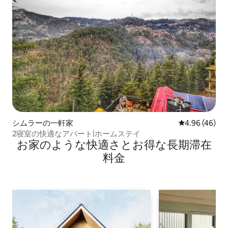
シムラーの一軒家
レビュー46件
4.96 (46)
2寝室の快適なアパート|ホームステイ
お家のような快⁠適⁠さ⁠とお⁠得⁠な長⁠期⁠滞⁠在
料⁠金