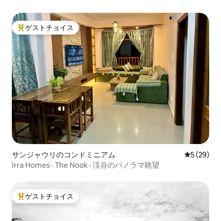
ゲストチョイス
大好評のゲストチョイスです。
サンジャウリのコンドミニアム
レビュー2
5 (29)
Irra Homes · The Nook · 渓谷のパノラマ眺望
ゲストチョイス
大好評のゲストチョイスです。