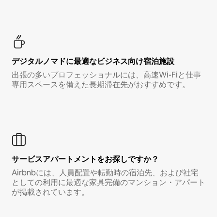
デジタルノマド⁠に最⁠適⁠なビ⁠ジ⁠ネ⁠ス⁠向⁠け宿⁠泊⁠施⁠設
出張の多いプロフェッショナルには、高速Wi-Fiと仕事
専用スペースを備えた長期滞在先がおすすめです。
サービスアパートメントをお探しですか？
Airbnbには、人員配置や転勤時の宿泊先、および社宅
としての利用に最適な家具完備のマンション・アパート
が掲載されています。