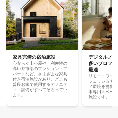
家具完備の宿⁠泊⁠施⁠設
デジタルノマド
多⁠いプ⁠ロ⁠フ⁠ェ⁠
心安らぐ山小屋や、利便性の
高い都市部のマンション・ア
最⁠適
パートなど、さまざまな家具
リモートワーク
付き宿泊施設があり、どこも
フェッショナル
普段お家で使用するアメニテ
ド環境を提供する
ィ・設備がすべてそろってい
事専用スペース
ます。
施設です。