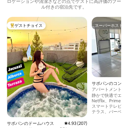
ロケーションや清潔さなどの点でゲストに高評価のプー
ル付きの宿泊先です。
ゲストチョイス
スーパーホスト
大好評のゲストチョイスです。
スーパーホスト
サポパンのコンド
アパートメント ロ
ジム、テラス
静かで快適でエレ
Netflix、Prime
スマートテレビが
テラス、バーベキ
ト、遊戯などのア
ができます。専用
サポパンのドームハウス
レビュー207件、5つ星中4.93
4.93 (207)
セラー、エレベー