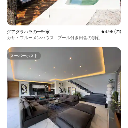
グアダラハラの一軒家
レビュー71件
4.96 (71)
カサ・フルーメンハウス - プール付き田舎の別荘
スーパーホスト
スーパーホスト