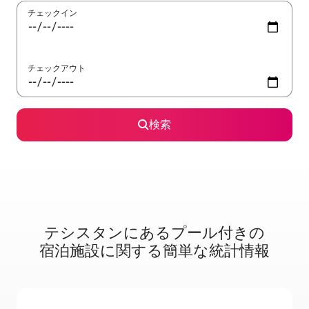
チェックイン
チェックアウト
検索
テシスタンに⁠あ⁠るプ⁠ー⁠ル⁠付⁠き⁠の
宿⁠泊⁠施⁠設⁠に関⁠す⁠る簡⁠単⁠な統⁠計⁠情⁠報