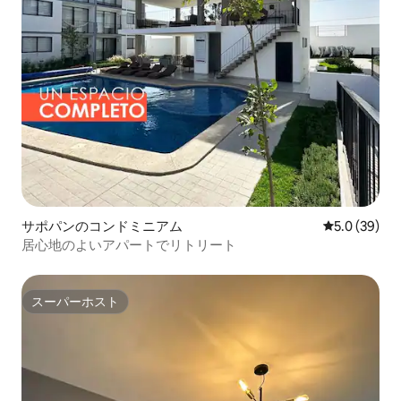
サポパンのコンドミニアム
レビュー39
5.0 (39)
居心地のよいアパートでリトリート
スーパーホスト
スーパーホスト