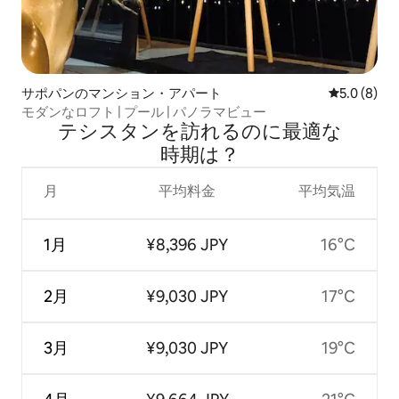
サポパンのマンション・アパート
レビュー8
5.0 (8)
モダンなロフト | プール | パノラマビュー
テシスタンを訪⁠れ⁠るの⁠に最⁠適⁠な
時⁠期⁠は⁠？
月
平均料金
平均気温
1月
¥8,396 JPY
16°C
2月
¥9,030 JPY
17°C
3月
¥9,030 JPY
19°C