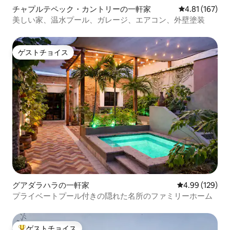
チャプルテペック・カントリーの一軒家
レビュー167件
4.81 (167)
美しい家、温水プール、ガレージ、エアコン、外壁塗装
ゲストチョイス
ゲストチョイス
グアダラハラの一軒家
レビュー129件
4.99 (129)
プライベートプール付きの隠れた名所のファミリーホーム
ゲストチョイス