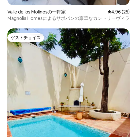
Valle de los Molinosの一軒家
レビュー25件
4.96 (25)
Magnolia Homesによるサポパンの豪華なカントリーヴィラ
ゲストチョイス
ゲストチョイス