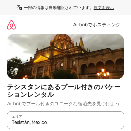
コ
一部の情報は自動翻訳されています。
原文を表示
ン
テ
ン
Airbnbでホスティング
ツ
に
ス
キ
ッ
プ
テシスタンにあるプール付きのバケー
ションレンタル
Airbnbでプール付きのユニークな宿泊先を見つけよう
エリア
検索結果が表示されたら、上下の矢印キーを使って移動するか、