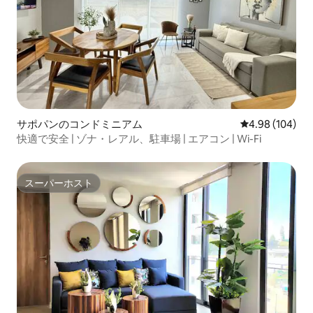
サポパンのコンドミニアム
レビュー104件
4.98 (104)
快適で安全 | ゾナ・レアル、駐車場 | エアコン | Wi-Fi
スーパーホスト
スーパーホスト