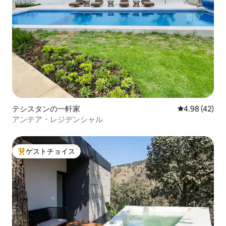
テシスタンの一軒家
レビュー42件
4.98 (42)
アンテア・レジデンシャル
ゲストチョイス
大好評のゲストチョイスです。