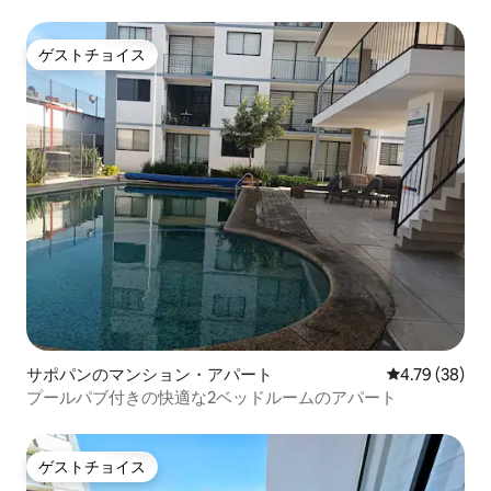
ゲストチョイス
ゲストチョイス
サポパンのマンション・アパート
レビュー38件
4.79 (38)
プールパブ付きの快適な2ベッドルームのアパート
ゲストチョイス
ゲストチョイス