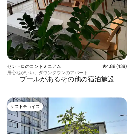
セントロのコンドミニアム
レビュー438件
4.88 (438)
居心地がいい、ダウンタウンのアパート
プールがあるその他の宿泊施設
ゲストチョイス
ゲストチョイス