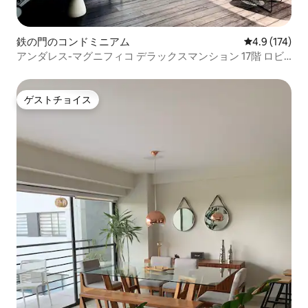
鉄の門のコンドミニアム
レビュー174
4.9 (174)
アンダレス-マグニフィコ デラックスマンション 17階 ロビ
ー33
ゲストチョイス
ゲストチョイス