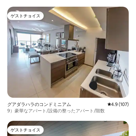
プロビデンシア
ゲストチョイス
ゲストチョイス
グアダラハラのコンドミニアム
レビュー107
4.9 (107)
9）豪華なアパート/設備の整ったアパート/階数
ゲストチョイス
ゲストチョイス