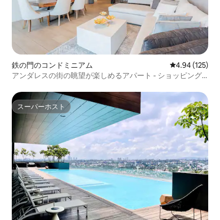
鉄の門のコンドミニアム
レビュー125件
4.94 (125)
アンダレスの街の眺望が楽しめるアパート - ショッピング
＆ライフスタイル
スーパーホスト
スーパーホスト