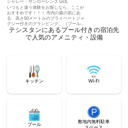
シャレー・サンローレンス GDL
にはアンダレスと
いつもと違う体験をお探しなら、ここが
ピングセンター、
おすすめです！！！ 市内の森の前にあ
テレイ校、フレク
る、高さ50メートルのプライベートジャ
ンスタジアムがあ
グジー付きのグランピング。 （プールと
トライフに囲まれています
テシスタンにあるプール付きの宿泊先
共同バーベキューの利用が含まれていま
ジャルタ、タパル
す）。 *2名様に推奨、最大3名様* チェッ
で人気のアメニティ・設備
ニージョへの出発
クイン 15:00 チェックアウトは翌日の午
前11時。 Oxxo、レストラン、ランドリー
まで150 メートル。コンフント・サンタン
デール、テルメックス・アウディトリウ
ム、シネテカ、野球場まで8分。
Andares、Zapopan Centro、Akronスタ
ジアムまで10分。 🚫 子供、訪問者、ペッ
ト、装飾会社。
キッチン
Wi-Fi
敷地内無料駐⁠車
プール
ス⁠ペ⁠ー⁠ス