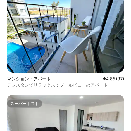
マンション・アパート
レビュー97件
4.86 (97)
テシスタンでリラックス：プールビューのアパート
スーパーホスト
スーパーホスト