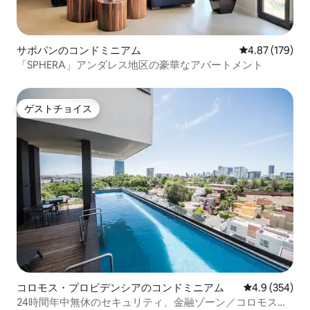
サポパンのコンドミニアム
レビュー179件
4.87 (179)
「SPHERA」アンダレス地区の豪華なアパートメント
ゲストチョイス
ゲストチョイス
コロモス・プロビデンシアのコンドミニアム
レビュー354
4.9 (354)
24時間年中無休のセキュリティ、金融ゾーン／コロモス・