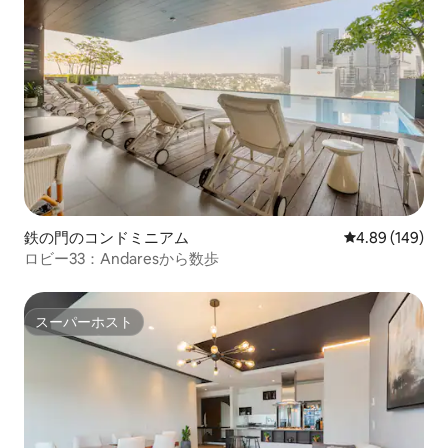
鉄の門のコンドミニアム
レビュー149件
4.89 (149)
ロビー33：Andaresから数歩
スーパーホスト
スーパーホスト