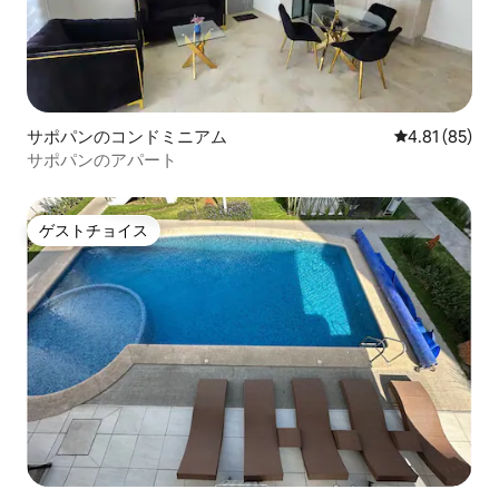
サポパンのコンドミニアム
レビュー85件
4.81 (85)
サポパンのアパート
ゲストチョイス
ゲストチョイス