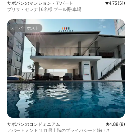
サポパンのマンション・アパート
レビュー51件
4.75 (51)
ブリサ・セレナ | 6名様|プール|駐車場
スーパーホスト
スーパーホスト
サポパンのコンドミニアム
レビュー8件
4.88 (8)
アパートメント 11:11 最上階のプライバシーと静けさ