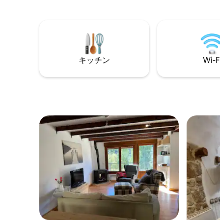
de matrimonio, salón comedor, un baño.
ラン、ナ
周辺のあ
も歩いて
ブレ、そ
りも美し
す。一人
く、読む
キッチン
Wi-F
のインス
る場所で