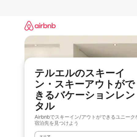
コ
ン
テ
ン
ツ
に
ス
キ
ッ
プ
テルエルのスキーイ
ン・スキーアウトがで
きるバケーションレン
タル
Airbnbでスキーイン/アウトができるユニーク
宿泊先を見つけよう
エリア