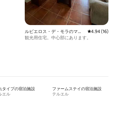
ルビエロス・デ・モラのマン
レビュー16件、5つ星
4.94 (16)
ション・アパート
観光用住宅。中心部にあります。
れタイプの宿泊施設
ファームステイの宿泊施設
ルエル
テルエル