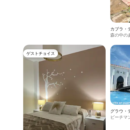
カブラ・
森の中の
ゲストチョイス
ゲストチョイス
グラウ・
ション・
ビーチマ