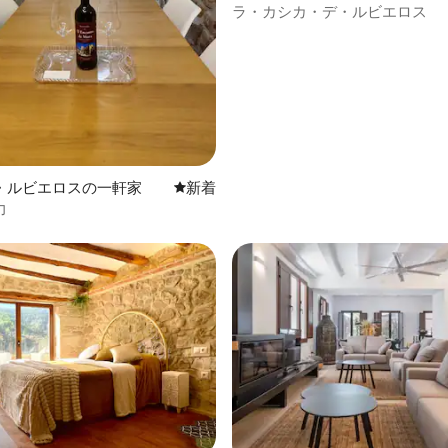
家
ラ・カシカ・デ・ルビエロス
・ルビエロスの一軒家
新しい宿泊先
新着
力