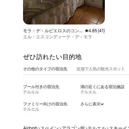
モラ・デ・ルビエロスのコン
レビュー41件、5つ星中
4.85 (41)
ドミニアム
エル・エスコンディーテ・デ・モラ
ぜひ訪⁠れ⁠た⁠い目⁠的⁠地
その他のタ⁠イ⁠プ⁠の宿⁠泊⁠先
近場で人気の観光スポット
プール付きの宿泊先
湖の近くにある宿泊施設
テルエル
テルエル
ファミリー向けの宿泊先
さらに表示
テルエル
Airbnb
スペイン
アラゴン州
テルエル
スキーイ