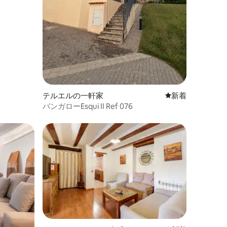
テルエルの一軒家
新しい宿泊先
新着
バンガローEsqui II Ref 076