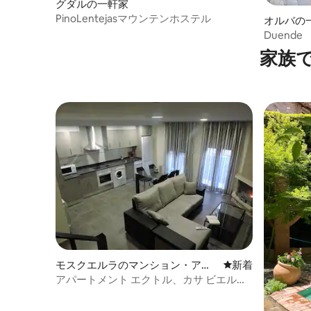
グダルの一軒家
PinoLentejasマウンテンホステル
オルバの
Duende
家族
モスクエルラのマンション・アパ
新しい宿泊先
新着
ート
アパートメント エクトル、カサ ビエルサ
モスクエルエラ