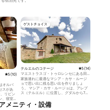
きる宿泊先です。
テルエル
ゲストチョイス
ゲス
ゲストチョイス
大好評
無料の専
市内中心
専用駐車
るこの宿
てを手に
ニーから
サルバド
ルのとこ
の恋人た
テルエルのコテージ
レビュー14件、5
5 (14)
ります。 アパートから5分圏内には、主要
マエストラスゴ・トゥロレンセにある田
レビュー10件、5つ星中5つ星の平均評価
5 (10)
な観光名
舎の家、カサ・ルージョ
家族連れに最適なマシア・カサ・ルージ
は、ショ
ョで思い出に残る思い出を作りましょ
の遊び場
aはオルバ
う。 マシア・カサ・ルージョは、アレプ
あります
セスがあ
ス（テルエル）に位置し、グダルから7キ
は、リビン
ロ、ヴァルデリナレス（スキー場）から17
ン、寝室1
キロです。5万平方メートルの敷地には、
アメニティ・設備
2名様のご
ポーチ、バーベキュー、遊び場（サッカ
ニティに