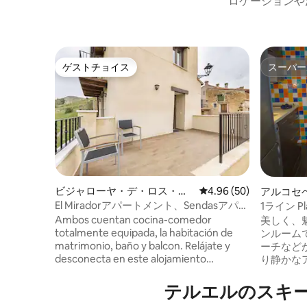
ロケーションや
ゲストチョイス
スーパー
ゲストチョイス
スーパー
ビジャローヤ・デ・ロス・ピ
レビュー50件、5つ星中
4.96 (50)
アルコセ
ナレスのアパート・マンショ
ン・アパ
El Miradorアパートメント、Sendasアパー
1ライン Pl
ン
トメント
アパートメ
Ambos cuentan cocina-comedor
美しく、
totalmente equipada, la habitación de
ンルーム
matrimonio, baño y balcon. Relájate y
ーチなど
desconecta en este alojamiento
り静かな
tranquilo y elegante. La entrada es
ル、静か
independiente, aunque el apartamento
な住宅地
テルエルのスキ
esta en un 1º piso. Tiene una habitación
ばにいま