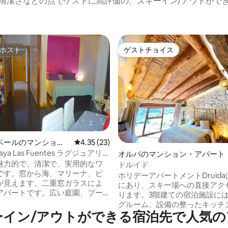
清潔さなどの点でゲストに高評価の、スキーイン/アウトがで
ホスト
ゲストチョイス
ホスト
ゲストチョイス
4.96つ星の平均評価
ベールのマンショ
レビュー23件、5つ星中4.35つ星の平均評価
4.35 (23)
ート
aya Las Fuentes ラグジュアリー
オルバのマンション・アパート
ント PP1
魅力的で、清潔で、実用的なワ
ドルイド
です。窓から海、マリーナ、ビ
ホリデーアパートメントDruid
が見えます。二重窓ガラスによ
にあり、スキー場への直接アク
アパートです。広い庭園、プー
ります。3階建ての宿泊施設に
で緑豊かな環境がある、閉鎖的
グルーム、設備の整ったキッチ
です。私たちはビーチのすぐそ
ーイン/アウトができる宿泊先で人気の
部屋、バスルーム1部屋があり、
すので、海港、ビーチ、レスト
宿泊が可能です。その他のアメ