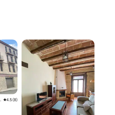
レビュー8件、5つ星中4.5つ星の平均評価
4.5 (8)