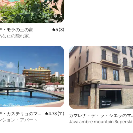
デ・モラの土の家
レビュー3件、5つ星中5つ星の平均評価
5 (3)
あなたの隠れ家。
デ・カステリョのマン
レビュー11件、5つ星中4.73つ星の平均評価
4.73 (11)
カマレナ・デ・ラ・シエラのマ
アパート
ンション・アパート
ンション・アパート
Javalambre mountain Superski