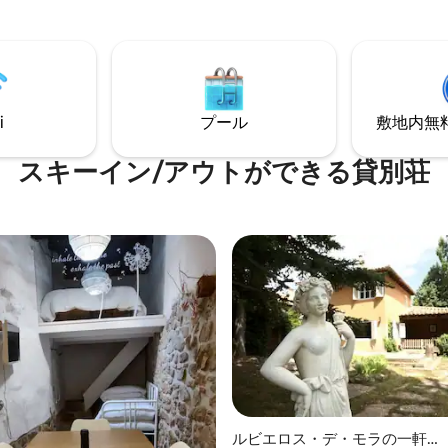
イトクラブ、灯台、ショップや
は、テレビ、エアコン、洗濯機
る町の中心部にあり、どこへで
ます。ベビーベッドもご用意し
行くことができます。アルコセ
す。 この宿泊施設はWi-Fiを提
の人々、その風景、そして何よ
せん。 La Pequeña Cantone
い広大な海の景色に恋をしま
一年中営業しているEl MiJares B
で、カップルで、家族で、書
Restaurantがあります。
、熟考する、スポーツするなど
i
プール
敷地内無料駐
ピレーションを得ることができ
す。
スキーイン/アウトができる貸別荘
ルビエロス・デ・モラの一軒