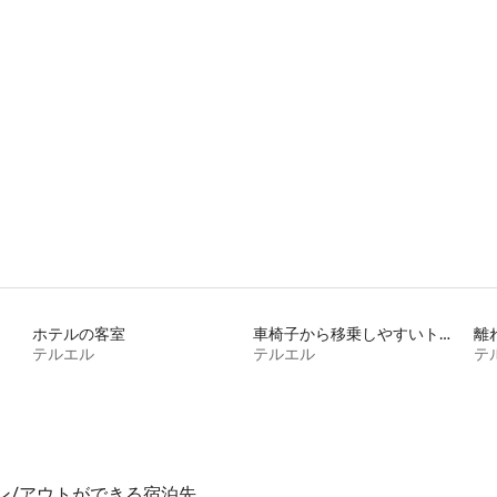
4.85つ星の平均評価
ホテルの客室
車椅子から移乗しやすいトイレ付きの宿泊施設
離
テルエル
テルエル
テ
ン/アウトができる宿泊先