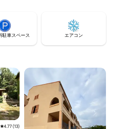
ー、テニスなど）があります。 数メート
が含まれ
ル先には、アルファンブラ川があり、川
ておりま
沿いのルートや、周辺のルートを楽しむ
供していま
ことができます。例えば、スペイン王立
saの前には、
陸上競技連盟やマエストラサゴのマウン
ar
テンバイクセンターなどです。
⁠車ス⁠ペ⁠ー⁠ス
エアコン
レビュー13件、5つ星中4.77つ星の平均評価
4.77 (13)