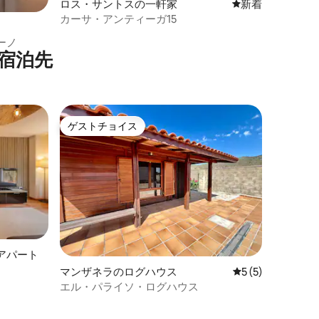
ロス・サントスの一軒家
新しい宿泊先
新着
カーサ・アンティーガ15
ーノ
宿泊先
ゲストチョイス
ゲストチョイス
アパート
マンザネラのログハウス
レビュー5件、5
5 (5)
エル・パライソ・ログハウス