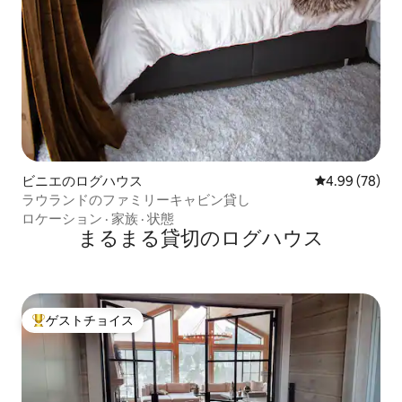
ビニエのログハウス
レビュー78件
4.99 (78)
ラウランドのファミリーキャビン貸し
ロケーション
·
家族
·
状態
まるまる貸切のログハウス
ゲストチョイス
大好評のゲストチョイスです。