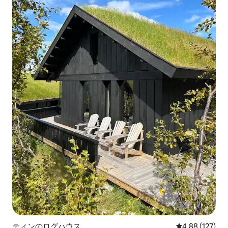
ティンのログハウス
レビュー127件
4.88 (127)