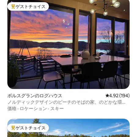
ゲストチョイス
大好評のゲストチョイスです。
ポルスグランのログハウス
レビュー194件
4.92 (194)
ノルディックデザインのビーチのそばの家、のどかな環
境！
価格
·
ロケーション
·
スキー
ゲストチョイス
大好評のゲストチョイスです。