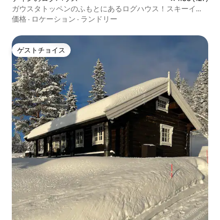
ガウスタトッペンのふもとにあるログハウス！スキーイン/
アウト
価格
·
ロケーション
·
ランドリー
ゲストチョイス
ゲストチョイス