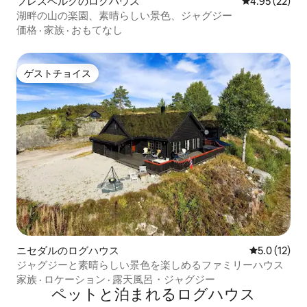
フレスベルグのログハウス
レビュー22件
4.95 (22)
湖畔の山の楽園、素晴らしい景色、ジャグジー
価格
·
家族
·
おもてなし
ゲストチョイス
ゲストチョイス
ニセダルのログハウス
レビュー12
5.0 (12)
ジャグジーと素晴らしい景色を楽しめるファミリーハウス
家族
·
ロケーション
·
露天風呂・ジャグジー
ペットと泊まれるログハウス