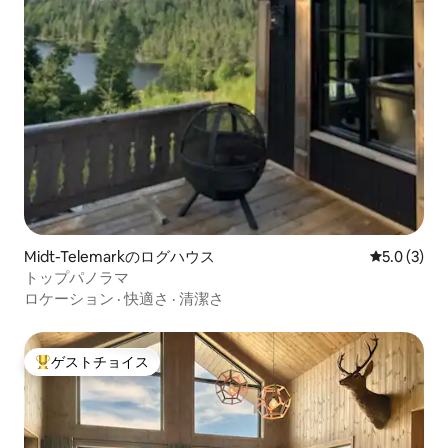
Midt-Telemarkのログハウス
レビュー3
5.0 (3)
トップパノラマ
ロケーション
·
快適さ
·
清潔さ
ゲストチョイス
大好評のゲストチョイスです。