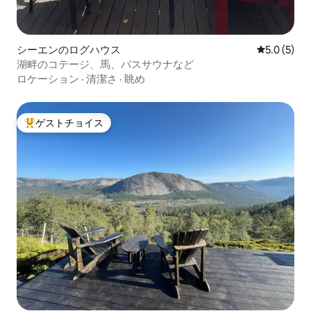
シーエンのログハウス
レビュー5
5.0 (5)
湖畔のコテージ、馬、バスサウナなど
ロケーション
·
清潔さ
·
眺め
ゲストチョイス
大好評のゲストチョイスです。