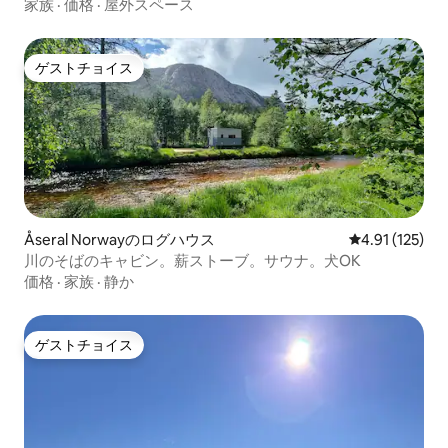
家族
·
価格
·
屋外スペース
ゲストチョイス
ゲストチョイス
Åseral Norwayのログハウス
レビュー125
4.91 (125)
川のそばのキャビン。薪ストーブ。サウナ。犬OK
価格
·
家族
·
静か
ゲストチョイス
ゲストチョイス