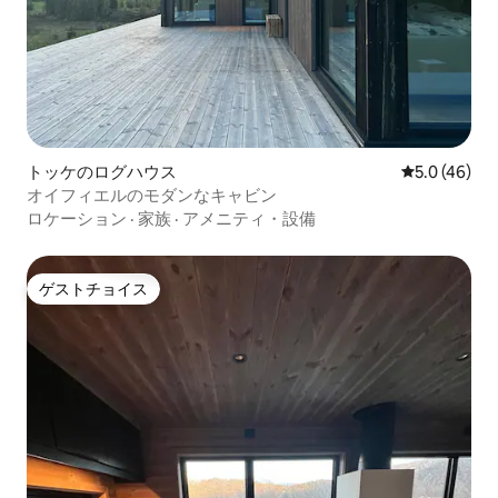
トッケのログハウス
レビュー46
5.0 (46)
オイフィエルのモダンなキャビン
ロケーション
·
家族
·
アメニティ・設備
ゲストチョイス
ゲストチョイス