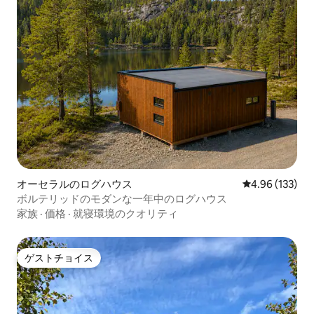
オーセラルのログハウス
レビュー133件
4.96 (133)
ボルテリッドのモダンな一年中のログハウス
家族
·
価格
·
就寝環境のクオリティ
ゲストチョイス
ゲストチョイス