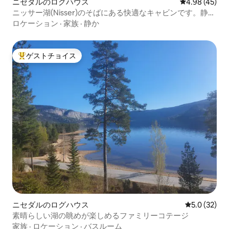
ニセダルのログハウス
レビュー45件
4.98 (45)
ニッサー湖(Nisser)のそばにある快適なキャビンです。静か
で、素晴らしい眺めです。
ロケーション
·
家族
·
静か
ゲストチョイス
大好評のゲストチョイスです。
ニセダルのログハウス
レビュー32
5.0 (32)
素晴らしい湖の眺めが楽しめるファミリーコテージ
家族
·
ロケーション
·
バスルーム