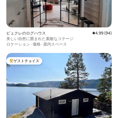
ビュクレのログハウス
レビュー94件
4.99 (94)
美しい自然に囲まれた素敵なコテージ
ロケーション
·
価格
·
屋内スペース
ゲストチョイス
大好評のゲストチョイスです。