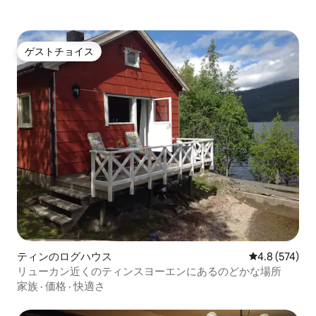
ゲストチョイス
ゲストチョイス
ティンのログハウス
レビュー574
4.8 (574)
リューカン近くのティンスヨーエンにあるのどかな場所
家族
·
価格
·
快適さ