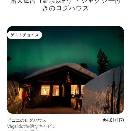
露天風呂（温泉以外）・ジャグジー付
きのログハウス
ゲストチョイス
ゲストチョイス
ビニエのログハウス
レビュー117
4.81 (117)
Vågslidの快適なキャビン