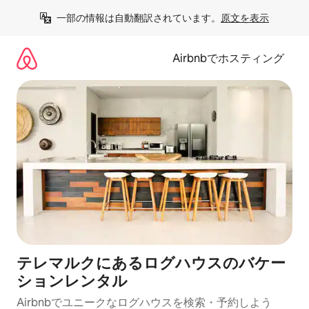
コ
一部の情報は自動翻訳されています。
原文を表示
ン
テ
ン
Airbnbでホスティング
ツ
に
ス
キ
ッ
プ
テレマルクにあるログハウスのバケー
ションレンタル
Airbnbでユニークなログハウスを検索・予約しよう