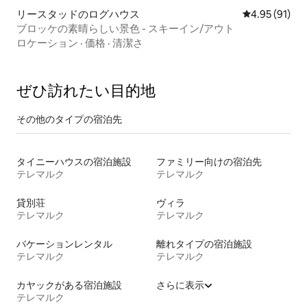
リースタッドのログハウス
レビュー91件
4.95 (91)
ブロッケの素晴らしい景色 - スキーイン/アウト
ロケーション
·
価格
·
清潔さ
ぜひ訪⁠れ⁠た⁠い目⁠的⁠地
その他のタ⁠イ⁠プ⁠の宿⁠泊⁠先
タイニーハウスの宿泊施設
ファミリー向けの宿泊先
テレマルク
テレマルク
貸別荘
ヴィラ
テレマルク
テレマルク
バケーションレンタル
離れタイプの宿泊施設
テレマルク
テレマルク
カヤックがある宿泊施設
さらに表示
テレマルク