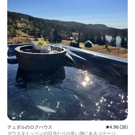
テュダルのログハウス
レビュー26件
4.96 (26)
ガウスタトッペンの日当たりの良い側にあるコテージ。