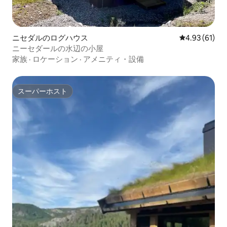
ニセダルのログハウス
レビュー61件
4.93 (61)
ニーセダールの水辺の小屋
家族
·
ロケーション
·
アメニティ・設備
スーパーホスト
スーパーホスト