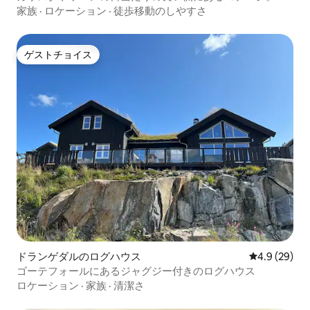
家族
·
ロケーション
·
徒歩移動のしやすさ
ゲストチョイス
ゲストチョイス
ドランゲダルのログハウス
レビュー29
4.9 (29)
ゴーテフォールにあるジャグジー付きのログハウス
ロケーション
·
家族
·
清潔さ