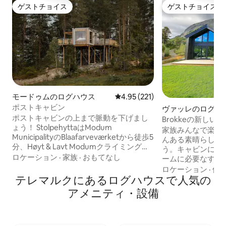
ゲストチョイス
ゲストチョイス
ゲストチョイス
ゲストチョイス
モードゥムのログハウス
レビュー221件、5つ星中4.95
4.95 (221)
ポストキャビン
ヴァッレのログハ
ポストキャビンの上まで脈動を下げまし
Brokkeの新し
ょう！ StolpehyttaはModum
ーキャビン
家族みんなで楽し
MunicipalityのBlaafarveværketから徒歩5
んある素晴らしい
分、Høyt & Lavt Modumクライミングパ
う。キャビンには
ークのすぐそばにあります。 ここではツ
ロケーション
·
家族
·
おもてなし
ームに必要なすべ
リートップの中で静かに過ごすことがで
ます。 Brokkeは、夏から冬にかけてアウ
ロケーション
·
価
きます。 大きな窓からは景色や夜空が一
テレマルクにあるログハウスで人気の
トドアアクティビ
望できます。 27平方メートルの敷地面積
す。人気の丘で泳
アメニティ・設備
は、27平方メートルで建てられており、
ト、新しいローラ
日常生活から離れたリラックスした旅行
スコ画。 アルプスの斜面とクロスカント
のために必要なものを提供しています。
リースキー キャビンは、夏にオープンし
アクティビティをご希望の場合は、電動
たBrokke - Sul