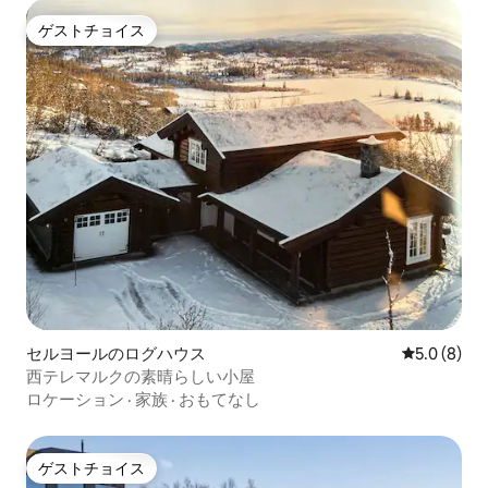
ゲストチョイス
ゲストチョイス
セルヨールのログハウス
レビュー8
5.0 (8)
西テレマルクの素晴らしい小屋
ロケーション
·
家族
·
おもてなし
ゲストチョイス
ゲストチョイス