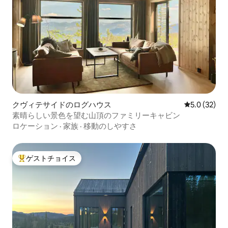
クヴィテサイドのログハウス
レビュー32
5.0 (32)
素晴らしい景色を望む山頂のファミリーキャビン
ロケーション
·
家族
·
移動のしやすさ
ゲストチョイス
大好評のゲストチョイスです。