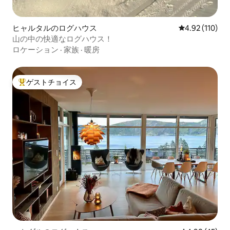
ヒャルタルのログハウス
レビュー110件
4.92 (110)
山の中の快適なログハウス！
ロケーション
·
家族
·
暖房
ゲストチョイス
大好評のゲストチョイスです。