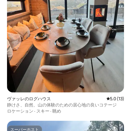
ヴァッレのログハウス
レビュー13
5.0 (13)
静けさ、自然、山の体験のための居心地の良いコテージ
ロケーション
·
スキー
·
眺め
スーパーホスト