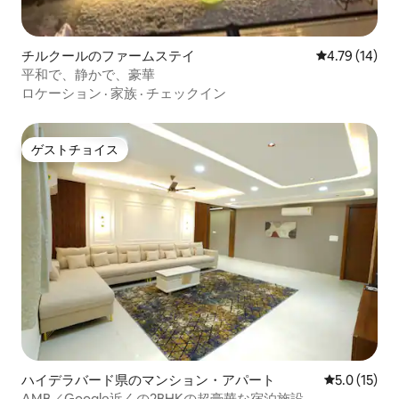
チルクールのファームステイ
レビュー14件
4.79 (14)
平和で、静かで、豪華
ロケーション
·
家族
·
チェックイン
ゲストチョイス
ゲストチョイス
ハイデラバード県のマンション・アパート
レビュー15
5.0 (15)
AMB／Google近くの2BHKの超豪華な宿泊施設、