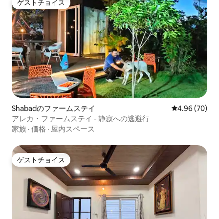
ゲストチョイス
ゲストチョイス
Shabadのファームステイ
レビュー70件
4.96 (70)
アレカ・ファームステイ - 静寂への逃避行
家族
·
価格
·
屋内スペース
ゲストチョイス
ゲストチョイス