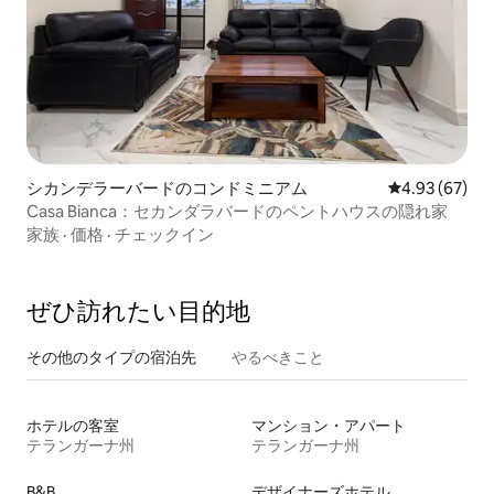
シカンデラーバードのコンドミニアム
レビュー67件
4.93 (67)
Casa Bianca：セカンダラバードのペントハウスの隠れ家
家族
·
価格
·
チェックイン
ぜひ訪⁠れ⁠た⁠い目⁠的⁠地
その他のタ⁠イ⁠プ⁠の宿⁠泊⁠先
やるべきこと
ホテルの客室
マンション・アパート
テランガーナ州
テランガーナ州
B&B
デザイナーズホテル