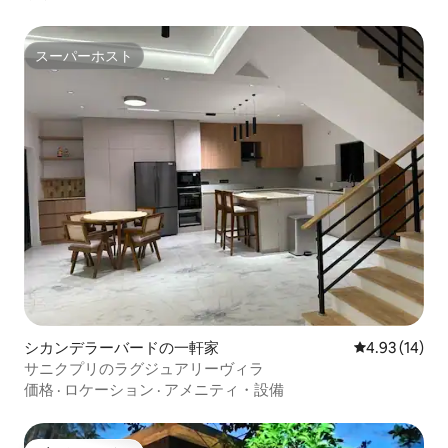
スーパーホスト
スーパーホスト
シカンデラーバードの一軒家
レビュー14件
4.93 (14)
サニクプリのラグジュアリーヴィラ
価格
·
ロケーション
·
アメニティ・設備