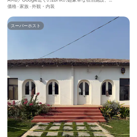
Kondapur
価格
·
家族
·
外観・内装
スーパーホスト
スーパーホスト