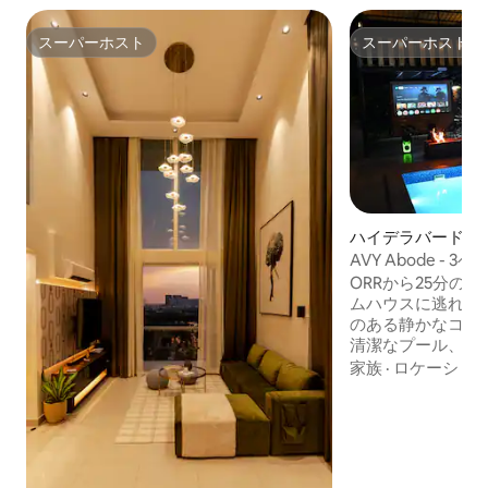
スーパーホスト
スーパーホスト
スーパーホスト
スーパーホスト
ハイデラバード県
ステイ
AVY Abode -
テイ、専用プール
ORRから25分の3
ムハウスに逃れま
のある静かなコミ
清潔なプール、村
できる階段付きの
家族
·
ロケーショ
を備えた安全な敷
い。週末の休暇や
キャンプファイヤ
ロジェクター、カ
ット、バドミント