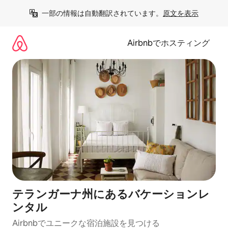
コ
一部の情報は自動翻訳されています。
原文を表示
ン
テ
ン
Airbnbでホスティング
ツ
に
ス
キ
ッ
プ
テランガーナ州にあるバケーションレ
ンタル
Airbnbでユニークな宿泊施設を見つける