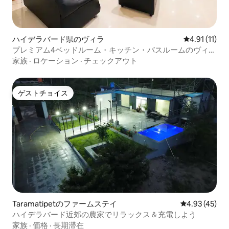
ハイデラバード県のヴィラ
レビュー11件
4.91 (11)
プレミアム4ベッドルーム・キッチン・バスルームのヴィ
ラ、ホームステイ、ハイデラバード空港近く
家族
·
ロケーション
·
チェックアウト
ゲストチョイス
ゲストチョイス
Taramatipetのファームステイ
レビュー45件
4.93 (45)
ハイデラバード近郊の農家でリラックス＆充電しよう
家族
·
価格
·
長期滞在