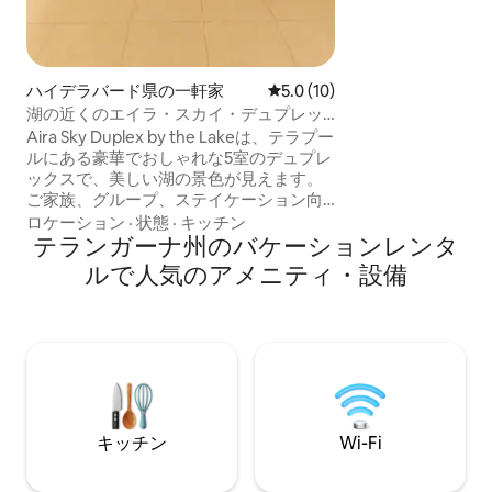
チン用品、RO水
れています。Brown
ランとスパまで徒
さい。芝生に触れ
族との絆を深めま
ハイデラバード県の一軒家
レビュー10件、5つ星中5.0
5.0 (10)
湖の近くのエイラ・スカイ・デュプレッ
クス
Aira Sky Duplex by the Lakeは、テラプー
ルにある豪華でおしゃれな5室のデュプレ
ックスで、美しい湖の景色が見えます。
ご家族、グループ、ステイケーション向
けに設計されています。この宿泊先に
ロケーション
·
状態
·
キッチン
は、広々としたリビングエリア、快適な
テランガーナ州のバケーションレンタ
ベッド4台、プライベートサウナ、プレイ
ルで人気のアメニティ・設備
ステーション、屋内ゲーム、お子様用プ
レイジム、モダンなインテリアが備わっ
ています。湖を見下ろす静かな朝を楽し
み、くつろぎましょう。ファイナンシャ
ル・ディストリクト、ガチボウリ、ハイ
テック・シティ、空港の近くという便利
なロケーションで、快適さ、ラグジュア
リー、アクセスの良さが完璧に組み合わ
キッチン
Wi-Fi
さっています。