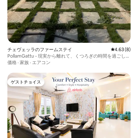
チェヴェッラのファームステイ
レビュー8件
4.63 (8)
PollamGattu - 現実から離れて、くつろぎの時間を過ごしま
しょう！
価格
·
家族
·
エアコン
ゲストチョイス
ゲストチョイス