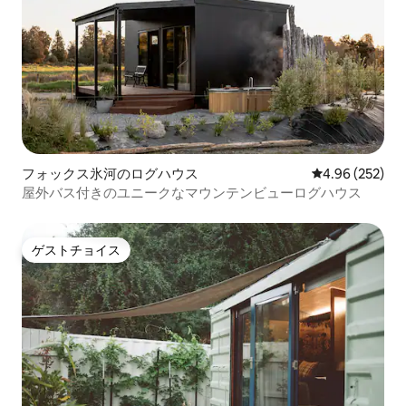
フォックス氷河のログハウス
レビュー252件
4.96 (252)
屋外バス付きのユニークなマウンテンビューログハウス
ゲストチョイス
ゲストチョイス