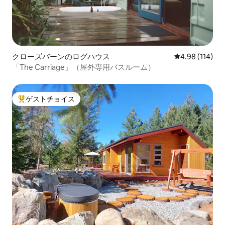
クローズバーンのログハウス
レビュー114件
4.98 (114)
「The Carriage」（屋外専用バスルーム）
ゲストチョイス
大好評のゲストチョイスです。