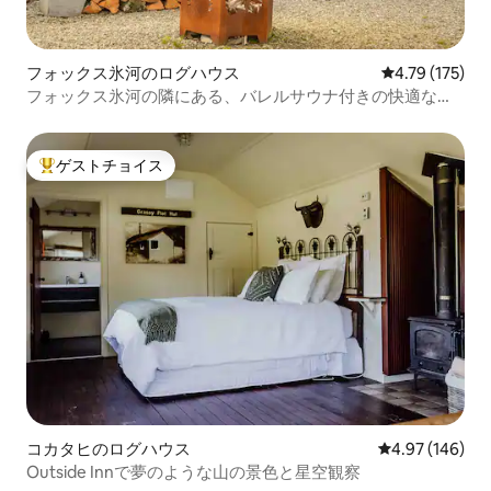
フォックス氷河のログハウス
レビュー175件
4.79 (175)
フォックス氷河の隣にある、バレルサウナ付きの快適な山
小屋
ゲストチョイス
大好評のゲストチョイスです。
コカタヒのログハウス
レビュー146件
4.97 (146)
Outside Innで夢のような山の景色と星空観察