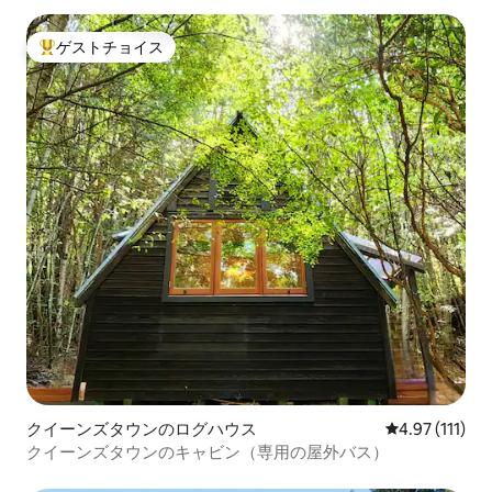
ゲストチョイス
大好評のゲストチョイスです。
クイーンズタウンのログハウス
レビュー111
4.97 (111)
クイーンズタウンのキャビン（専用の屋外バス）