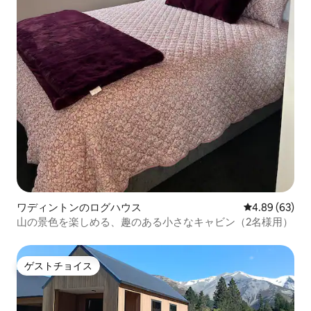
ワディントンのログハウス
レビュー63件
4.89 (63)
山の景色を楽しめる、趣のある小さなキャビン（2名様用）
ゲストチョイス
ゲストチョイス