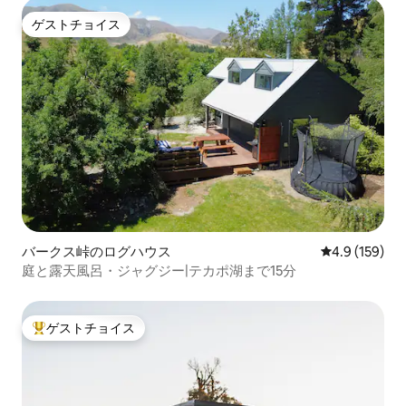
ゲストチョイス
ゲストチョイス
バークス峠のログハウス
レビュー159
4.9 (159)
庭と露天風呂・ジャグジー|テカポ湖まで15分
ゲストチョイス
大好評のゲストチョイスです。