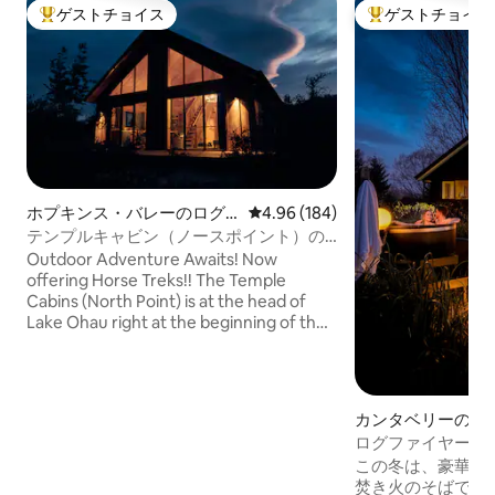
ゲストチョイス
ゲストチョイス
大好評のゲストチョイスです。
大好評のゲストチ
ホプキンス・バレーのログ
レビュー184件、5つ星中4.96
4.96 (184)
ハウス
テンプルキャビン（ノースポイント）の
自然の中の快適さ
Outdoor Adventure Awaits! Now
offering Horse Treks!! The Temple
Cabins (North Point) is at the head of
Lake Ohau right at the beginning of the
Hopkins Valley. It's a very special part of
the NZ Alps. This cabin features a
skylight for stargazing from the loft!
Situated on a classic New Zealand high
カンタベリーのロ
country station, the cabin gives it's
ログファイヤーとジ
guests access to one of the truly remote
Peakエコリトリー
この冬は、豪華な
areas of the Southern Alps Enjoy horse
焚き火のそばでく
riding from our farm, skiing, hiking,