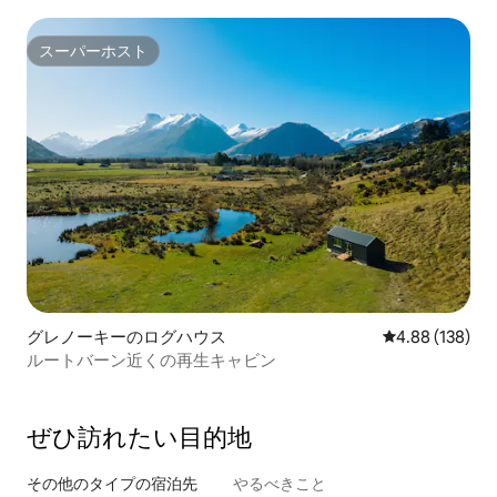
スーパーホスト
スーパーホスト
グレノーキーのログハウス
レビュー138件
4.88 (138)
ルートバーン近くの再生キャビン
ぜひ訪⁠れ⁠た⁠い目⁠的⁠地
その他のタ⁠イ⁠プ⁠の宿⁠泊⁠先
やるべきこと