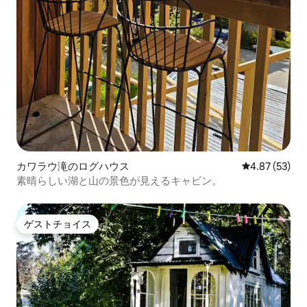
カワラウ滝のログハウス
レビュー53件
4.87 (53)
素晴らしい湖と山の景色が見えるキャビン。
ゲストチョイス
ゲストチョイス