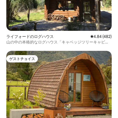
ライフォードのログハウス
レビュー482件
4.84 (482)
山の中の本格的なログハウス「キャベッジツリーキャビ
ン」
ゲストチョイス
ゲストチョイス