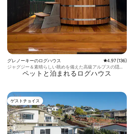
グレノーキーのログハウス
レビュー136件
4.97 (136)
ジャグジー＆素晴らしい眺めを備えた高級アルプスの隠れ
ペットと泊まれるログハウス
家
ゲストチョイス
ゲストチョイス