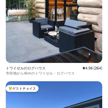
トワイゼルのログハウス
レビュー264件
4.96 (264)
市街地から4kmのトワイゼル・ログハウス
ゲストチョイス
大好評のゲストチョイスです。