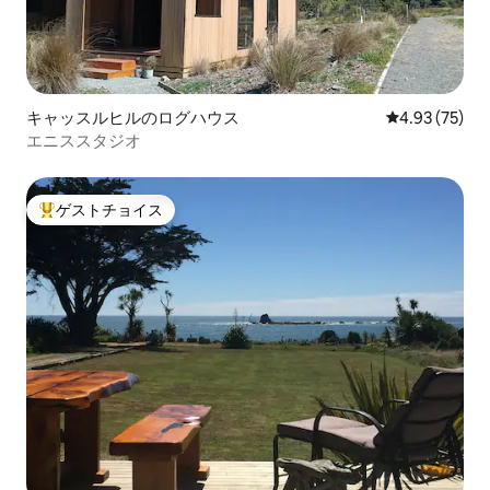
キャッスルヒルのログハウス
レビュー75件
4.93 (75)
エニススタジオ
ゲストチョイス
大好評のゲストチョイスです。