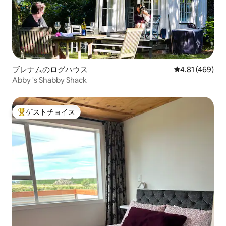
ブレナムのログハウス
レビュー469件
4.81 (469)
Abby 's Shabby Shack
ゲストチョイス
大好評のゲストチョイスです。