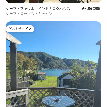
ケープ・ファウルウインドのログハウス
レビュー285件
4.86 (285)
ケープ・ロックス・キャビン
ゲストチョイス
ゲストチョイス