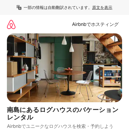
コ
一部の情報は自動翻訳されています。
原文を表示
ン
テ
ン
Airbnbでホスティング
ツ
に
ス
キ
ッ
プ
南島にあるログハウスのバケーション
レンタル
Airbnbでユニークなログハウスを検索・予約しよう