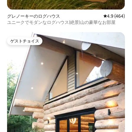
グレノーキーのログハウス
レビュー464
4.9 (464)
ユニークでモダンなログハウス|絶景|山の豪華なお部屋
ゲストチョイス
ゲストチョイス