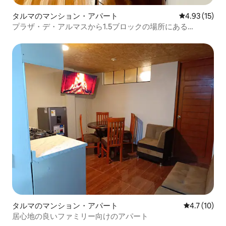
タルマのマンション・アパート
レビュー15件
4.93 (15)
プラザ・デ・アルマスから1.5ブロックの場所にある
MiniDepa
タルマのマンション・アパート
レビュー10
4.7 (10)
居心地の良いファミリー向けのアパート