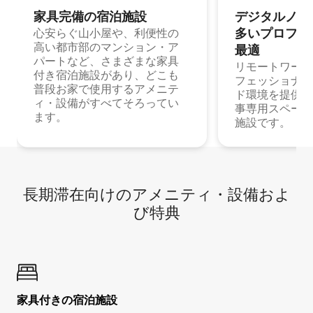
家具完備の宿⁠泊⁠施⁠設
デジタルノマド
多⁠いプ⁠ロ⁠フ⁠ェ⁠
心安らぐ山小屋や、利便性の
高い都市部のマンション・ア
最⁠適
パートなど、さまざまな家具
リモートワーク
付き宿泊施設があり、どこも
フェッショナル
普段お家で使用するアメニテ
ド環境を提供する
ィ・設備がすべてそろってい
事専用スペース
ます。
施設です。
長期滞在向け⁠のア⁠メ⁠ニ⁠テ⁠ィ⁠・設⁠備⁠およ
び特⁠典
家具付き⁠の宿⁠泊⁠施⁠設