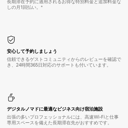
長期滞在予約に適用されるお得な特別料金と追加料金な
しの月1回払い。*
安心して予約しましょう
信頼できるゲストコミュニティからのレビューを確認で
き、24時間365日対応のサポートも付いています。
デジタルノマド⁠に最⁠適⁠なビ⁠ジ⁠ネ⁠ス⁠向⁠け宿⁠泊⁠施⁠設
出張の多いプロフェッショナルには、高速Wi-Fiと仕事
専用スペースを備えた長期滞在先がおすすめです。