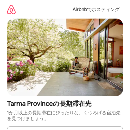
コ
ン
Airbnbでホスティング
テ
ン
ツ
に
ス
キ
ッ
プ
Tarma Provinceの長期滞在先
1か月以上の長期滞在にぴったりな、くつろげる宿泊先
を見つけましょう。