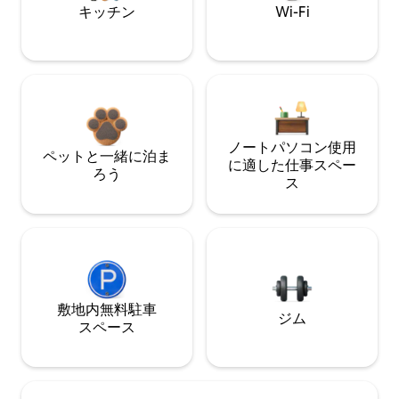
キッチン
Wi-Fi
ノートパソコン使用
ペットと一緒に泊ま
に適した仕事スペー
ろう
ス
敷地内無料駐⁠車
ジム
ス⁠ペ⁠ー⁠ス