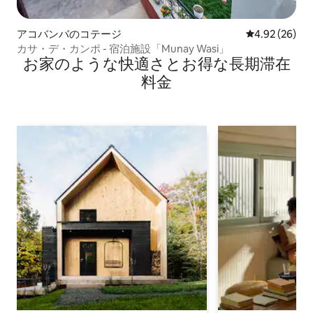
アコバンバのコテージ
レビュー26件
4.92 (26)
カサ・デ・カンポ - 宿泊施設「Munay Wasi」
お家のような快⁠適⁠さ⁠とお⁠得⁠な長⁠期⁠滞⁠在
料⁠金