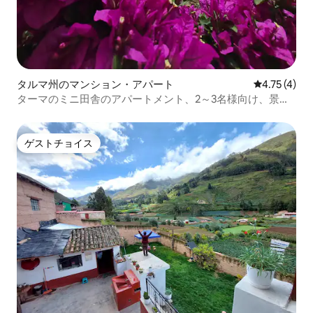
タルマ州のマンション・アパート
レビュー4件
4.75 (4)
ターマのミニ田舎のアパートメント、2～3名様向け、景色
とリラックス
ゲストチョイス
ゲストチョイス