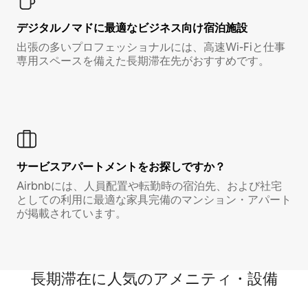
デジタルノマド⁠に最⁠適⁠なビ⁠ジ⁠ネ⁠ス⁠向⁠け宿⁠泊⁠施⁠設
出張の多いプロフェッショナルには、高速Wi-Fiと仕事
専用スペースを備えた長期滞在先がおすすめです。
サービスアパートメントをお探しですか？
Airbnbには、人員配置や転勤時の宿泊先、および社宅
としての利用に最適な家具完備のマンション・アパート
が掲載されています。
長期滞在に人気のアメニティ・設備