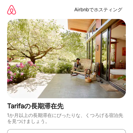
コ
ン
Airbnbでホスティング
テ
ン
ツ
に
ス
キ
ッ
プ
Tarifaの長期滞在先
1か月以上の長期滞在にぴったりな、くつろげる宿泊先
を見つけましょう。