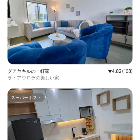
グアヤキルの一軒家
レビュー103件
4.82 (103)
ラ・アウロラの美しい家
スーパーホスト
スーパーホスト