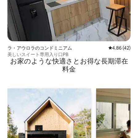
ラ・アウロラのコンドミニアム
レビュー42件
4.86 (42)
美しいスイート専用入り口PB
お家のような快⁠適⁠さ⁠とお⁠得⁠な長⁠期⁠滞⁠在
料⁠金