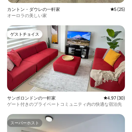
カントン・ダウレの一軒家
レビュー2
5 (25)
オーロラの美しい家
ゲストチョイス
ゲストチョイス
サンボロンドンの一軒家
レビュー30件
4.97 (30)
ゲート付きのプライベートコミュニティ内の快適な宿泊先
スーパーホスト
スーパーホスト