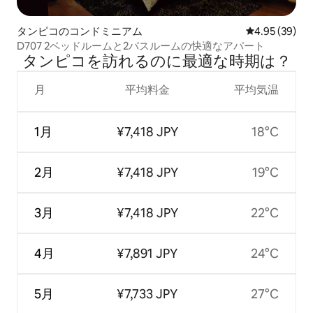
タンピコのコンドミニアム
レビュー39件
4.95 (39)
D707 2ベッドルームと2バスルームの快適なアパート
タンピコを訪⁠れ⁠るの⁠に最⁠適⁠な時⁠期⁠は⁠？
月
平均料金
平均気温
1月
¥7,418 JPY
18°C
2月
¥7,418 JPY
19°C
3月
¥7,418 JPY
22°C
4月
¥7,891 JPY
24°C
5月
¥7,733 JPY
27°C