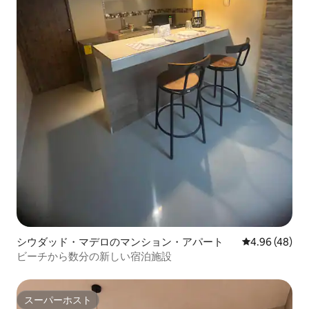
シウダッド・マデロのマンション・アパート
レビュー48件
4.96 (48)
ビーチから数分の新しい宿泊施設
スーパーホスト
スーパーホスト