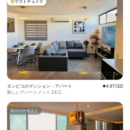
ゲストチョイス
大好評のゲストチョイスです。
タンピコのマンション・アパート
レビュー32件
4.97 (32)
新しいアパートメント 2 E.C.
スーパーホスト
スーパーホスト