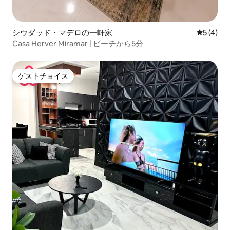
シウダッド・マデロの一軒家
レビュー
5 (4)
Casa Herver Miramar | ビーチから5分
ゲストチョイス
ゲストチョイス