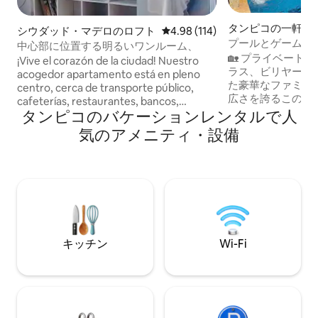
タンピコの一軒家
シウダッド・マデロのロフト
レビュー114件、5つ星中4.98
4.98 (114)
プールとゲームル
中心部に位置する明るいワンルーム、
🏡 プライベート
¡Vive el corazón de la ciudad! Nuestro
ラス、ビリヤード
acogedor apartamento está en pleno
た豪華なファミリー
centro, cerca de transporte público,
広さを誇るこの家
cafeterías, restaurantes, bancos,
に過ごせるよう設
タンピコのバケーションレンタルで人
mercados y comercios. No solo somos
の整ったキッチン
anfitriones, somos tus amigos en la
気のアメニティ・設備
86インチの大型
ciudad. Disfruta de la acción y relájate en
す。すべての客室
nuestro espacio tranquilo. ¡Experimenta
アコン、スマート
la ciudad como nunca antes! 😊⭐
す。空港からわずか
分🌊。忘れられ
適です。⭐ 4.97
ュー。
キッチン
Wi-Fi