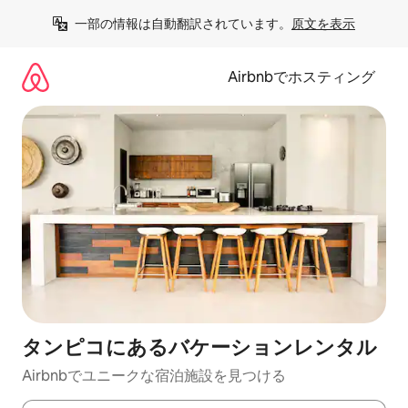
コ
一部の情報は自動翻訳されています。
原文を表示
ン
テ
ン
Airbnbでホスティング
ツ
に
ス
キ
ッ
プ
タンピコにあるバケーションレンタル
Airbnbでユニークな宿泊施設を見つける