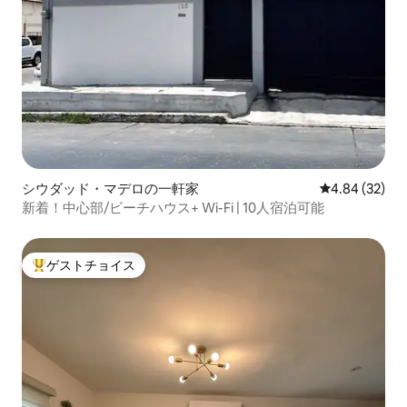
シウダッド・マデロの一軒家
レビュー32件
4.84 (32)
新着！中心部/ビーチハウス+ Wi-Fi | 10人宿泊可能
ゲストチョイス
大好評のゲストチョイスです。