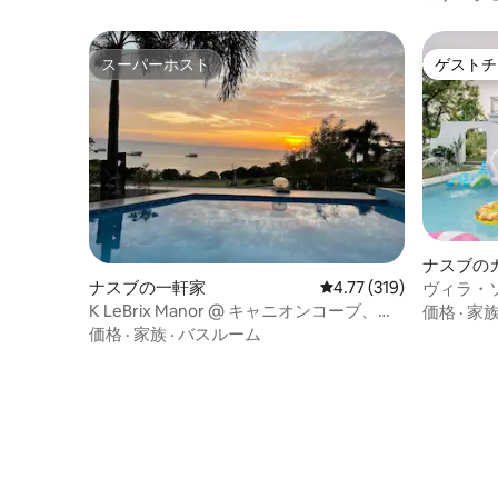
スーパーホスト
ゲストチ
スーパーホスト
ゲストチ
ナスブの
ナスブの一軒家
レビュー319件、5つ星
4.77 (319)
ヴィラ・
K LeBrix Manor @ キャニオンコーブ、ナ
価格
·
家
スグブ、バタンガス
価格
·
家族
·
バスルーム