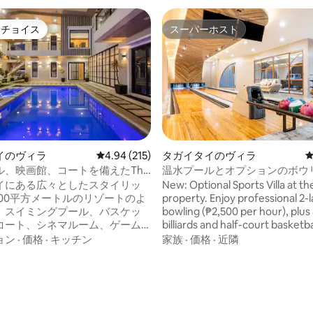
トチョイス
スーパーホスト
ゲストチョイスです。
スーパーホスト
イのヴィラ
レビュー215件、5つ星中4.94つ星の平均評価
4.94 (215)
タガイタイのヴィラ
ル、映画館、コートを備えたThe
温水プールとオプションのボウ
中4.97つ星の平均評価
 2.0
楽しめるキャノピー
イにある広々としたスタイリッ
New: Optional Sports Villa at th
000平方メートルのリゾートのよ
property. Enjoy professional 2-
、スイミングプール、バスケッ
bowling (₱2,500 per hour), plus
コート、シネマルーム、ゲーム
billiards and half-court basketba
ビデオケなどのアメニティを備
Bowling rate already includes s
ョン
·
価格
·
キッチン
家族
·
価格
·
近隣
す。結婚式の準備、誕生日、ま
(+ 10 free socks) and covers bot
ックスしたステイケーションに
May be used before or after c
。ご滞在中、グループ専用のク
in/check-out.
スのような空間をご利用いただ
 ～10台分の駐車スペースがあ