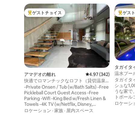
ゲストチョイス
ゲス
大好評のゲストチョイスです。
大好評の
タガイタ
温水プー
アマデオの離れ
レビュー342件、5つ星
4.97 (342)
Suite Life
タガイタ
快適でロマンチックなロフト（貸切温泉
シュな1,
付き）
-Private Onsen / Tub (w/Bath Salts) -Free
うな家で
Pickleball Court Guest Access -Free
トボール
Parking -Wifi -King Bed w/Fresh Linen &
ルーム、
ロケーシ
Towels -4K TV (w/Netflix, Disney,
えていま
Amazon) -Fully AC -Working Table
ロケーション
·
家族
·
屋内スペース
たはリラ
w/Monitor -Shampoo, Soap & Toilet
最適です
Paper -Microwave/Rice Cooker/E-
ラブハウ
Kettle/Refrigerator -Fresh Coffee
けます。8
Grounds -Purified Drinking Water The