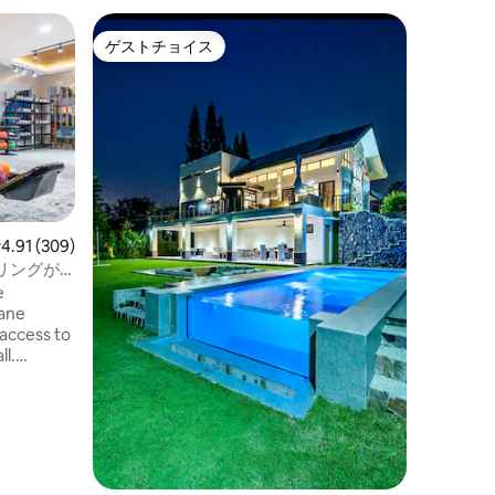
シランの
ゲストチョイス
ゲスト
ゲストチョイス
ゲスト
Narra 
サイドの
タガイタ
テ州シラ
隠れ家、N
行しまし
から離れ
家族
·
価
グループ
用いただ
ご利用い
レビュー309件、5つ星中4.91つ星の平均評価
4.91 (309)
インの屋
リングが
ックスし
e
義な時間を
lane
本物件内
 access to
りは植物
ll.
hoe rental
h lanes.
heck-