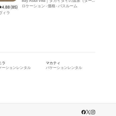
Bay Asibi Villa｜タガイタイの温泉（ター
ル湖の眺望）
ロケーション
·
価格
·
バスルーム
レビュー85件、5つ星中4.88つ星の平均評価
4.88 (85)
ヴィラ
ニラ
マカティ
ケーションレンタル
バケーションレンタル