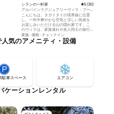
シランの一軒家
レビュー30件、5
5 (30)
アルパインラグジュアリーヴィラ：プー
ルとゲームが楽しめるラグジュアリーな
こんにちは。タガイタイの境界線に位置
滞在
し、一年中爽やかな空気と涼しい気候を
お楽しみいただける山の隠れ家です。こ
のヴィラは、家族連れや友人同士の旅行
者、そして快適な空間とちょっとした冒
家族
·
価格
·
チェックイン
で人気のアメニティ・設備
険を求める人々のために、愛情を込めて
建てられました。ヴィラにはプール、ピ
ックルボール、ミニゴルフ、カラオケ、
ゲームなどが備わっていますが、私のお
気に入りの瞬間は、ゲストがゆっくりと
過ごし、沈んだラウンジとファイヤーピ
ットエリアで真につながるときです。次
回はあなたをお迎えできることを願って
⁠車ス⁠ペ⁠ー⁠ス
エアコン
います。ご自宅にいるかのようにおくつ
ろぎください。
バケーションレンタル