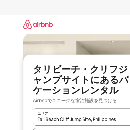
コ
ン
テ
ン
ツ
に
ス
キ
ッ
プ
タリビーチ・クリフジ
ャンプサイトにあるバ
ケーションレンタル
Airbnbでユニークな宿泊施設を見つける
エリア
検索結果が表示されたら、上下の矢印キーを使っ