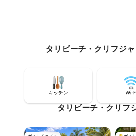
り、大人
loft is in Amadeo, known as the Coffee
スタッフ
Capital of the Philippines. This is set
す。追加
amidst lush greenery, perfect for those
は完全に
seeking a nature immersion just 15 mins
はCCT
away from Tagaytay.
な周囲の
タリビーチ・クリフジャ
キッチン
Wi-F
タリビーチ・クリフ