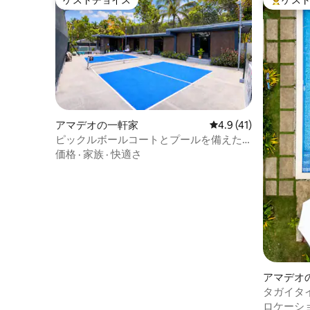
ゲストチョイス
ゲス
ゲストチョイス
大好評の
アマデオの一軒家
レビュー41件、5つ星
4.9 (41)
ピックルボールコートとプールを備えた
ピックルハウス
価格
·
家族
·
快適さ
アマデオ
タガイタ
ト、プー
ロケーシ