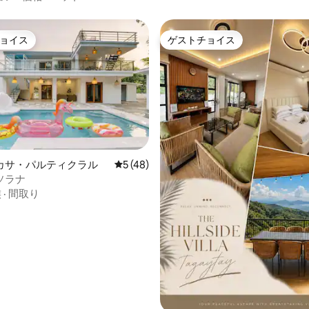
ョイス
ゲストチョイス
ョイス
ゲストチョイス
カサ・パルティクラル
レビュー48件、5つ星中5つ星の平均評価
5 (48)
中4.77つ星の平均評価
ソラナ
族
·
間取り