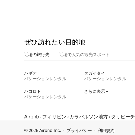
ぜひ訪⁠れ⁠た⁠い目⁠的⁠地
近場の旅行先
近場で人気の観光スポット
バギオ
タガイタイ
バケーションレンタル
バケーションレンタル
バコロド
さらに表示
バケーションレンタル
Airbnb
フィリピン
カラバルソン地方
タリビーチ
© 2026 Airbnb, Inc.
プライバシー
利用規約