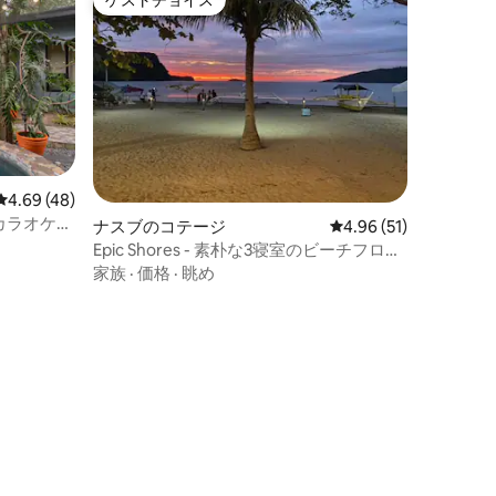
ゲストチョイス
ゲストチョイス
レビュー48件、5つ星中4.69つ星の平均評価
4.69 (48)
カラオケ、
ナスブのコテージ
レビュー51件、5つ星
4.96 (51)
Epic Shores - 素朴な3寝室のビーチフロン
ト
家族
·
価格
·
眺め