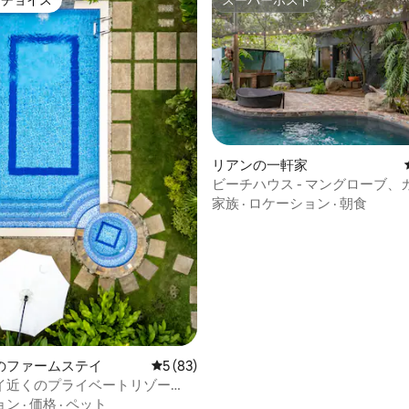
トチョイス
スーパーホスト
ゲストチョイスです。
スーパーホスト
中4.9つ星の平均評価
リアンの一軒家
ビーチハウス - マングローブ、
ウェルカムドリンク
家族
·
ロケーション
·
朝食
のファームステイ
レビュー83件、5つ星中5つ星の平均評価
5 (83)
イ近くのプライベートリゾー
ル、温水ジャグジー
ョン
·
価格
·
ペット