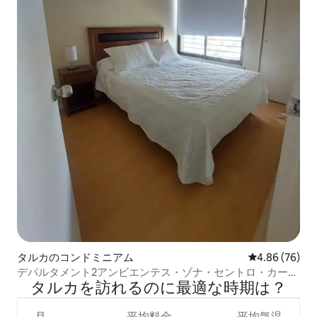
タルカのコンドミニアム
レビュー76件
4.86 (76)
デパルタメント2アンビエンテス・ゾナ・セントロ・カータ
タルカを訪⁠れ⁠るの⁠に最⁠適⁠な時⁠期⁠は⁠？
ーホーム
月
平均料金
平均気温