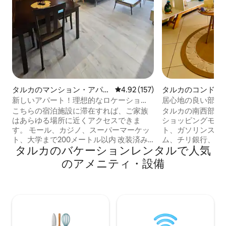
タルカのマンション・アパー
レビュー157件、5つ星中4.92
4.92 (157)
タルカのコンドミ
ト
新しいアパート！理想的なロケーショ
居心地の良い部屋
ン！
こちらの宿泊施設に滞在すれば、ご家族
タルカの南西部に
はあらゆる場所に近くアクセスできま
ショッピングモー
す。 モール、カジノ、スーパーマーケッ
ト、ガソリンスタ
ト、大学まで200メートル以内 改装済み
ム、チリ銀行、マ
タルカのバケーションレンタルで人気
のアパート： 設備の整ったフルキッチン
い、2〜5名様用
寝室1：主寝室、2名様用 寝室2：1.5人用 +
カの南部入り口か
のアメニティ・設備
ベビーベッド 寝室3：1.5人用 テレビ x 2
車で中心部までわ
Wi-Fi Netflix、Disney テラス プール キン
速にアクセスできます。 さら
チョ 24時間365日警備付きの閉鎖型マン
ミニアムには以下の
ション 屋内駐車場。 ペットの同伴、パー
理された🔅アクセス。 🔅
ティーの開催、およびアプリで申請され
な🔅広場 子供向けの🔅遊び場。 公共交通
たゲスト以外の方の入室は禁止されてい
機関のすぐ🔅そば
ます。
にあり、エレベー