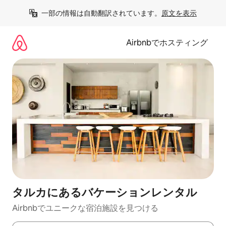
コ
一部の情報は自動翻訳されています。
原文を表示
ン
テ
ン
Airbnbでホスティング
ツ
に
ス
キ
ッ
プ
タルカにあるバケーションレンタル
Airbnbでユニークな宿泊施設を見つける