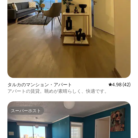
タルカのマンション・アパート
レビュー42件
4.98 (42)
アパートの賃貸。眺めが素晴らしく、快適です。
スーパーホスト
スーパーホスト