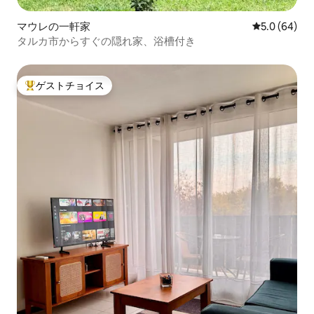
マウレの一軒家
レビュー64
5.0 (64)
タルカ市からすぐの隠れ家、浴槽付き
ゲストチョイス
大好評のゲストチョイスです。