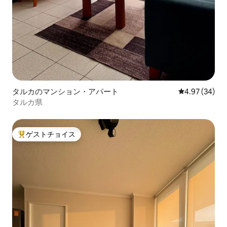
タルカのマンション・アパート
レビュー34件
4.97 (34)
タルカ県
ゲストチョイス
大好評のゲストチョイスです。