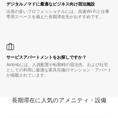
デジタルノマド⁠に最⁠適⁠なビ⁠ジ⁠ネ⁠ス⁠向⁠け宿⁠泊⁠施⁠設
出張の多いプロフェッショナルには、高速Wi-Fiと仕事
専用スペースを備えた長期滞在先がおすすめです。
サービスアパートメントをお探しですか？
Airbnbには、人員配置や転勤時の宿泊先、および社宅
としての利用に最適な家具完備のマンション・アパート
が掲載されています。
長期滞在に人気のアメニティ・設備