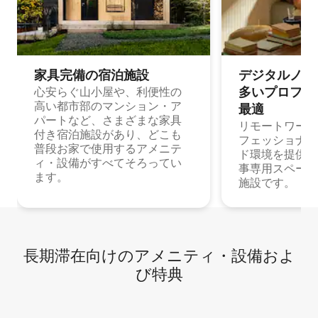
家具完備の宿⁠泊⁠施⁠設
デジタルノマド
多⁠いプ⁠ロ⁠フ⁠ェ⁠
心安らぐ山小屋や、利便性の
高い都市部のマンション・ア
最⁠適
パートなど、さまざまな家具
リモートワーク
付き宿泊施設があり、どこも
フェッショナル
普段お家で使用するアメニテ
ド環境を提供する
ィ・設備がすべてそろってい
事専用スペース
ます。
施設です。
長期滞在向け⁠のア⁠メ⁠ニ⁠テ⁠ィ⁠・設⁠備⁠およ
び特⁠典