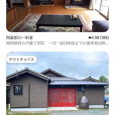
阿蘇郡の一軒家
レビュー188件
4.98 (188)
南阿蘇村の戸建て別荘 一日一組(3名様までが基本宿泊料
金）限定のセカンドハウス
ゲストチョイス
ゲストチョイス