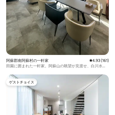
阿蘇郡南阿蘇村の一軒家
レビュー161件
4.93 (161)
田園に囲まれた一軒家。阿蘇山の眺望が見渡せ、白川水源
の近く。噴火口まで車で20分！連泊割引あり！
ゲストチョイス
ゲストチョイス