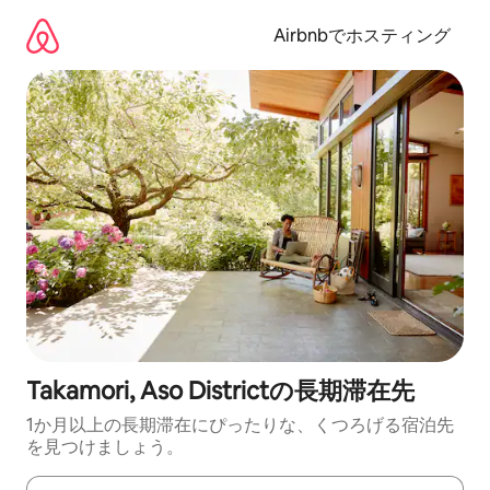
コ
ン
Airbnbでホスティング
テ
ン
ツ
に
ス
キ
ッ
プ
Takamori, Aso Districtの長期滞在先
1か月以上の長期滞在にぴったりな、くつろげる宿泊先
を見つけましょう。