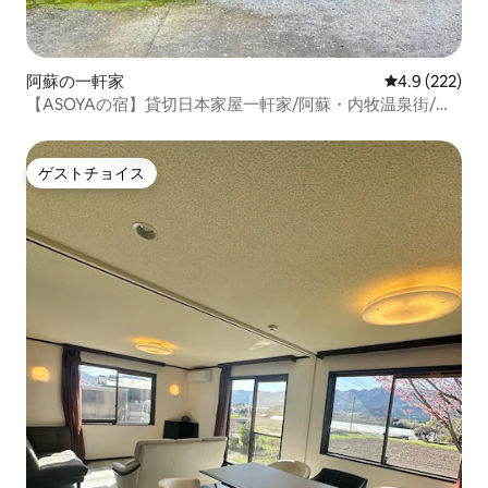
阿蘇の一軒家
レビュー222
4.9 (222)
【ASOYAの宿】貸切日本家屋一軒家/阿蘇・内牧温泉街/い
まきん食堂徒歩3分
ゲストチョイス
ゲストチョイス