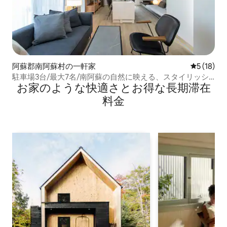
阿蘇郡南阿蘇村の一軒家
レビュー1
5 (18)
駐車場3台/最大7名/南阿蘇の自然に映える、スタイリッシ
お家のような快⁠適⁠さ⁠とお⁠得⁠な長⁠期⁠滞⁠在
ュな貸切宿「CAN LI ASSO E」
料⁠金