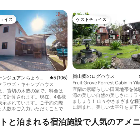
ョイス
ゲストチョイス
ョイス
ゲストチョイス
員山郷のログハウス
ナンジュアンちょう）
レビュー106件、5つ星中5つ星の平均評価
5 (106)
Fruit Grove Forrest Cabin in Yil
中4.94つ星の平均評価
ウス
クラウズ・キャンプハウス
宜蘭の素晴らしい田園地帯を体
は、貸切の木造の家で、料金は
湾の美しい自然の美しさにリラ
じて計算されます。現在、4名様
ましょう！ 山々やさまざまな種
表示されています。ご予約の際
に囲まれ、美しい太平洋を見下
と人数をご入力いただくことで
宿泊先は、まさにあなたを待っ
金が表示されます（車でお越し
園のようなものです！ この広々とした3寝
トと泊まれる宿泊施設で人気のアメ
とをお勧めします。自転車でお
室の家は、あなたとあなたの大
合は、事前にご連絡ください）
体験するのを待っています！ 各部屋には
騒から離れ、標高500メートルで
ベッド、寝具、リネンがあります。
しさを満喫しましょう！森の木