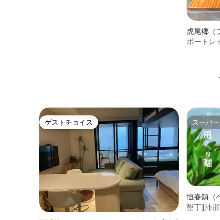
虎尾郷（
の一軒家
ポートレ
滞在先
ゲストチョイス
スーパー
ゲストチョイス
スーパー
恒春鎮（
のファー
墾丁⟦沛
ヴィラ｜