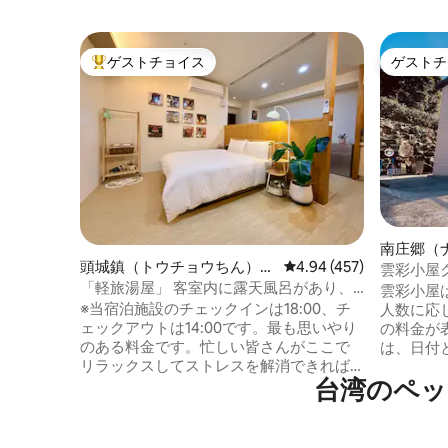
ゲストチョイス
ゲストチ
大好評のゲストチョイスです。
ゲストチ
南庄郷（
頭城鎮（トウチョウちん）の
レビュー457件、5つ星
4.94 (457)
のログハ
雲彩小屋
コンドミニアム
「軽旅湯屋」 客室内に露天風呂があり、
雲彩小屋
屋上にはインフィニティプールがありま
※当宿泊施設のチェックインは18:00、チ
人数に応
す。 高層階からは無敵の夜景、山景、海
ェックアウトは14:00です。最も思いやり
の料金が
景が楽しめます。 無料の平面駐車場、セ
のある料金です。忙しい皆さんがここで
は、日付
ルフチェックイン
リラックスしてストレスを解消できれば
正しい料
台湾のペッ
と思います。夜はカーテンを開けると、
になるこ
星空の下に横たわっているような気分に
越しの場
なり、とても癒しになります。 ※最上階の
都会の喧
プールは毎日営業しています： 水着と水
自然の美