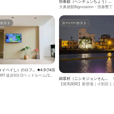
中4.91つ星の平均評価
恒春鎮（ヘンチュンちょう）の
ル・自由なバーベキュー・南国
町家・長屋
大鼻旅館Bignoseinn・恆春墾丁
満喫-国旅カード
貸切ヴィラ・屋内プール/キッチ
キューエリア/KTVプロジェク
ホスト
スーパーホスト
ホスト
スーパーホスト
タイペイし）のロフ
レビュー143件、5つ星中4.9つ星の平均評価
4.9 (143)
つ星中5つ星の平均評価
MRT 徒歩5分/2ベッドルーム/2バ
錦眾村（ニシキジョンそん）
/バルコニー
のヴィラ
【斑馬閑閑】新登場｜小別荘ミ
イト建築xミニギャラリーxミニ
辺でxフランスの田舎のヴィラ
貸切