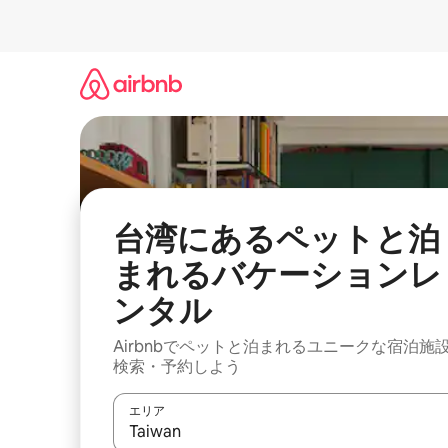
コ
ン
テ
ン
ツ
に
ス
キ
ッ
プ
台湾にあるペットと泊
まれるバケーションレ
ンタル
Airbnbでペットと泊まれるユニークな宿泊施
検索・予約しよう
エリア
検索結果が表示されたら、上下の矢印キーを使っ