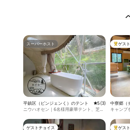
スーパーホスト
ゲス
スーパーホスト
大好評の
平鎮区（ピンジェンく）のテント
レビュー3件、5
5 (3)
中寮郷（
シャレー
ニウハオセン｜6名様用豪華テント、芝生
キャンプ
50坪、休日はエリア貸切、平日は貸切｜
心配です
雲朵球房専用テント+芝生、屋外キッチン
ゲストチョイス
ゲス