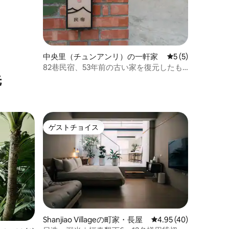
中央里（チュンアンリ）の一軒家
レビュー5件、5
5 (5)
82巷民宿、53年前の古い家を復元したも
先
の。貸切のみ。無料駐車場。嘉義文化路
夜市まで徒歩わずか2分。
ゲストチョイス
ゲストチョイス
Shanjiao Villageの町家・長屋
レビュー40件、5つ星
4.95 (40)