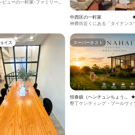
ています。炭とグリルネットを
ンビューの一軒家-ファミリー向
ました。 自然環境、冷たい温泉
ださい。使用後は清掃してくだ
ケ-バーベキュー-トランポリン-
富な海のレクリエーション資源
ブル
な田舎の景色まで、宜蘭はゆっ
中西区の一軒家
）は禁煙です - 午後10時以
然を最大限に楽しむのに最適な
神農街近くにある「タイナンス
てください -家具、家電な
供しています。
ト」B＆B
や紛失は、市場価格で補償する
の方はお子様の安
意ください。屋内外での登り下
ョイス
スーパーホスト
ョイス
スーパーホスト
かけっこ、走り回りは禁止され
ています -爆竹や花火は禁止されています
恒春鎮（ヘンチュンちょう）
の一軒家
墾丁ケンティング・プールヴィ
中4.96つ星の平均評価
ベキュー、ペット連れ可の隠れ