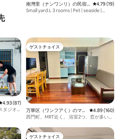
南灣里（ナンワンリ）の民宿
レビュー19件、5つ星
4.79 (19)
（台湾）
Small yard.L 3 rooms | Pet | seaside |
先
Kenting Nanwan
ゲストチョイス
ゲストチョイス
レビュー87件、5つ星中4.93つ星の平均評価
4.93 (87)
スタジオ
万華区（ワンフアく）のマン
レビュー160件、5つ星
4.89 (160)
ション・アパート
西門町。MRT近く。 浴室2つ、窓が多い、
シングルベッド
ゲストチョイス