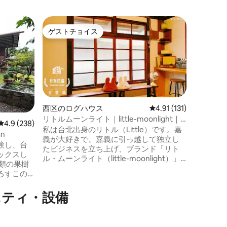
西区（ウ
ゲストチョイス
スーパ
ゲストチョイス
スーパ
く）のコ
正興街の
｜2ベッ
時には、
ター・ダ
ポットで
台南ライ
プが待っ
場所がある場所で
の歴史を
エレベー
なたとご家族
西区のログハウス
レビュー131件、5つ星
4.91 (131)
ートには
リトルムーンライト｜little-moonlight｜
レビュー238件、5つ星中4.9つ星の平均評価
4.9 (238)
り、バス
繁華な嘉義市内の古道府路路地・ヒノキ
私は台北出身のリトル（Little）です。嘉
an
いの生活
の香りの古い家・日本風の台湾の町家
義が大好きで、嘉義に引っ越して独立し
験し、台
ます。リ
たビジネスを立ち上げ、ブランド「リト
ックスし
食を楽しむ
ル・ムーンライト（little-moonlight）」
類の果樹
は、毎日
を設立し、嘉義市の合法民宿No.012を設
ろすこの
ません。 人気店で並ぶ時間が長すぎる場
立しました。 小小はウサギのトーテムが
ている楽
合は、牛
好きです。小小はまた、繊細さと気遣
米粉、塩
ニティ・設備
い、満足と感謝、そして貪欲でないとい
切な人が
トをテイ
う考えを表しています。自分の夢に向か
がでしょうか。 旅行
って一歩一歩確固たる足取りで進むこ
 カラ
は、家族
と、夢に対する執着と追求は、月の宮殿