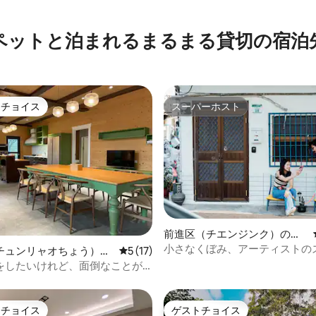
ペットと泊まれるまるまる貸切の宿泊
トチョイス
スーパーホスト
ゲストチョイスです。
スーパーホスト
前進区（チエンジンク）のバ
ンガロー
小さなくぼみ、アーティストの
つ星中5つ星の平均評価
チュンリャオちょう）の
レビュー17件、5つ星中5つ星の平均評価
5 (17)
「The Little Dimple」
をしたいけれど、面倒なことが
か？
トチョイス
ゲストチョイス