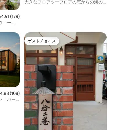
の一軒家
しょう！私の古い家に来て、あなた自身
大きなフロアツーフロアの窓からの海の
から、豊
のインスピレーションを見つけてくださ
眺めの1列目の4人用ルーム
や緑豊か
い。
たりと自
レビュー178件、5つ星中4.91つ星の平均評価
4.91 (178)
環境を提
ウィー
ゲストチョイス
ゲストチョイス
レビュー108件、5つ星中4.88つ星の平均評価
4.88 (108)
ラ｜バー
家