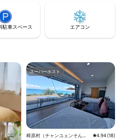
理器具を
をすることか
にいるウサギが自分の役割を果たし、寄
、ワイヤ
ニーに座
り添うことと同じです。これが小小逐月
コンシス
休息したり。 もちろん、散
坊（little-moonlight）の由来です。 旅行
ャグジー
い場合は
から得た温かさとエネルギー、そして芸
西市場古
⁠車ス⁠ペ⁠ー⁠ス
エアコン
術や文化への好みと観察を通じて、日治
も最適で
神農街、
時代に残された「日本式台湾の町家」
館はすべて徒
を、一枚一枚のレンガと瓦で再び嘉義市
す。Mong
たりとし
国華通りに蘇らせました。家全体が赤レ
c Areaの近
す機会が
ンガとヒノキ材で作られており、中には
ヒノキのほのかな香りが漂っています。
いただく
そして、小小逐月坊（little-moonlight）
と呼ばれています。それ以来、豊かな生
スーパーホスト
のところにあ
スーパーホスト
命力が湧き出て、孤独ではなくなり、旅
行者や友人の気遣いも得られました。 人
 小川や
を中心に考え、喜んで分かち合うこと
充し、宜
で、little-moonlightに来るすべての旅行
す。 宜
者や友人が目にしたもの、聞いたもの、
き、他の3
味わった食事や軽食、使った器具、タオ
クな文化
ル、バスアメニティが、心に小さなイン
ユニーク
スピレーションやひらめきを与え、人を
郡には、
幸せにし、リラックスさせるのに十分で
トンネルで
す。 疲れているなら、一晩滞在して、充
り、宜蘭と
樟原村（チャンユェンそん）
レビュー18件、5つ星
4.94 (18)
電してから出発してください。出発しま
に短縮し