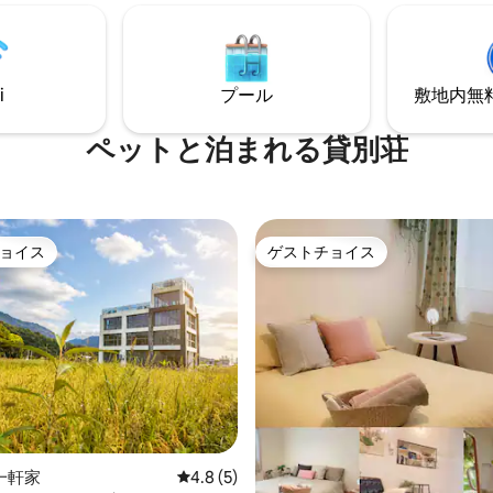
ーテレビ、冷蔵庫と基本的な調
然の素晴らしい交響曲、新鮮な
備えたキッチン、朝食サービス
ジンと山の純粋な水、そして何
レスインターネット接続、エア
ここに浸かり、自然と一体化す
テム、敷地内の無料駐車場、ジ
大切です！雲彩はあなたのすべ
もご用意しています。 この家は家族やお
i
プール
敷地内無料駐
を満たします。体験する準備は
子様に適しており、イベントに
泊に関する注意事項
す！ ロケーションはYuanshan Township
読みください。ご予約は以下の
ペットと泊まれる貸別荘
のYilan Countyに位置していま
したものとみなされます） -
Lung PiとLongtan Lake Sceni
 Camping Houseは山の中にありま
くにあります。 また、さまざまなトレイ
登るための食材を準備してくだ
ルや湖の周辺を自転車で歩いて
キロの上り坂があります。 -一度
こともおすすめします。 また、民間のHui
ープのお客様のみを受け入れてお
ョイス
ゲストチョイス
Light中学校から150メートル
ョイス
ゲストチョイス
食は提供しておりません -チェ
ります。 宜蘭市は、ランヤン平原の中心
5:00 ～ 20:00、チェックアウ
部にあり、最も好まれています。
ャワージェル、
川は土の栄養補給源を絶えず補
（歯ブラシは持参）、WIFI、
蘭をパンバスケット郡にしていま
、麻雀、ボードゲーム、手作りコ
蘭は台湾北東海岸の海を一望で
しています -キッチンには
つの側面には山があり、ユニー
電気レンジ、カーセットレンジ
的景観と人間の温かさを育み、
ンベはご自身で用意）、オーブ
な地理を形成しています。 この
などが備わっています。油煙を
アジアで2番目に長い高速道路
でください。使用後はきれいに
あるHsuehshanトンネルがあ
チの炭火焼肉炉を
中4.94つ星の平均評価
一軒家
レビュー5件、5つ星中4.8つ星の平均評価
4.8 (5)
台北の間の運転時間を50分未満