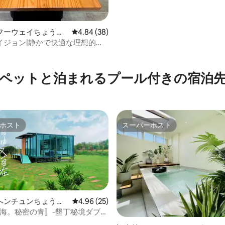
フーウェイちょう）
レビュー38件、5つ星中4.84つ星の平均評価
4.84 (38)
イジョン|静かで快適な理想的な
ペットと泊まれるプール付きの宿泊
ホスト
スーパーホスト
ホスト
スーパーホスト
ヘンチュンちょう）
レビュー25件、5つ星中4.96つ星の平均評価
4.96 (25)
ムステイ
那海。秘密の青〛-墾丁秘境ダブル
ペットフレンドリー・プライベ