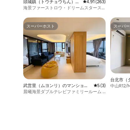
頭城鎮（トウチョウちん）の
レビュー263件、5つ星
4.91 (263)
ートプー
マンション・アパート
海景ファーストロウ・ドリームスタース
の太陽を
カイ2〜7人用スイート
スーパーホスト
スーパー
スーパーホスト
スーパー
台北市（
ト
武営里（ムヨンリ）のマンショ
レビュー3件、5
5 (3)
中山R12/
ン・アパート
スルーム
晨曦海景ダブルテレビファミリールーム |
バルコニー・グイシャン島の海の眺望・
屋内温泉付き