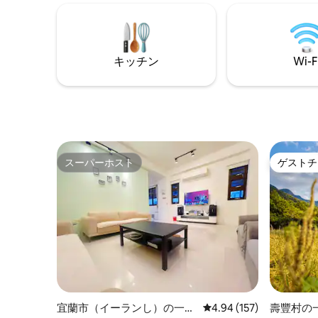
泳用キャップが必要です。清掃料金は50
の海、自
元です。フロントでお問い合わせくださ
フィンド
い。 ♪屋内温泉：天然の炭酸ナトリウム
よりも、
泉、客室内に露天風呂があり、お風呂に
ることが
キッチン
Wi-F
入りながら美しい夜景を楽しめます ♪ダブ
ての感覚
ルベッド、コーヒーテーブル、ソファ
できていますか？ *宿
♪Wi-Fiを提供しており、インターネット
（よくお
テレビ、Netflixをご覧いただけます ♪キッ
規定に同意
チンは使えます。陶器の鍋、電気ケト
Clouds
ル、湯鍋、お箸などが揃っており、スー
す。山に
プや麺を作ることができます。ハイグラ
さい。1.5
スと大小のワイングラスもあります ♪ヘア
に1グル
スーパーホスト
ゲストチ
スーパーホスト
ゲストチ
ドライヤー、シャンプー、バデシャンプ
り、現在朝
ー、バスタオル、タオル、歯ブラシセッ
ックイン：1
ト ♪部屋には浄水器があり、冷蔵庫には無
ト：11:00まで -タオル、シ
料の飲み物が用意されています。コーヒ
シャンプー
ー、紅茶、クッキーなども用意されてい
AV機器
ます。 ♪お子様やペットとのご宿泊を歓迎
ーヒーをご用意
いたします。ペット用エレベーターをご
冷蔵庫、
利用いただく必要があります。 高層階に
（ガスボ
位置し、眺めが良く、お風呂に入りなが
ン、食器
ら山の景色、海の景色、そして最高の夜
出さない
景を楽しめます。リラックスするのに最
してください。 -22イン
宜蘭市（イーランし）の一軒
レビュー157件、5つ星
4.94 (157)
壽豐村の