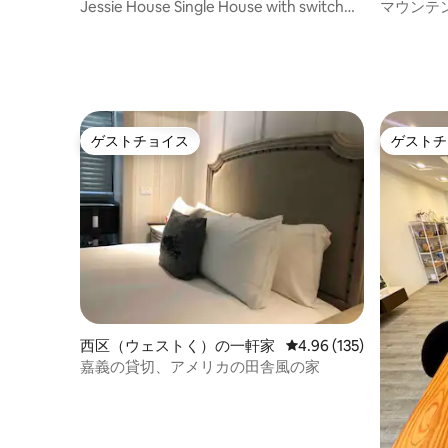
適な場所です。 😁B3駐車場が開放されて
ご用意し
家
Jessie House Single House with switch
マウンテ
おり、開蘭陸橋は宿泊施設のすぐ近くに
ご用意く
Fitness Ring, Original Sound Original
け-カラオ
あります。橋の下や公園にも無料駐車場
さい。 -宿泊環境を維持するため、室内
Shadow KTV, Electric Mahjong, Pool Table
麻雀テー
があり、ロビーまで徒歩1分で行けます。
（トイレを含む
Please read House Rules
ホテル型の管理で、宜蘭市頭城区の開蘭
降は音量を下げ
橋の隣に位置しています。向かいには広
どの破損
大な頭城運動公園があり、朝夕には鳥の
必要があります -保護者
さえずりと花の香りに囲まれながら散歩
全にご注
ゲストチョイス
ゲストチ
ゲストチョイス
ゲストチ
や運動ができます。 烏石港まで約1km
りや追い
強、OK、セブン-イレブンまで300～
500m、近くには喜互惠、全聯スーパーも
あります。高層階にあり、お部屋には大
きな温泉浴槽があり、お風呂に浸かりな
がら夜景、山景、海景を楽しめます。
西区（ウェストく）の一軒家
レビュー135件、5つ星
4.96 (135)
嘉義の貸切、アメリカの田舎風の家