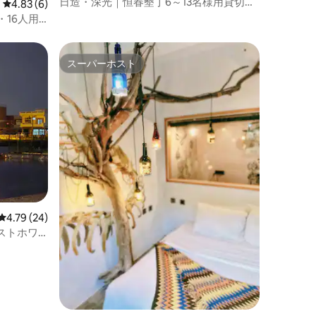
日造・深光｜恒春墾丁6～13名様用貸切｜
レビュー6件、5つ星中4.83つ星の平均評価
4.83 (6)
2～3寝室｜温水プール｜オープンキッチ
・16人用
ン｜バスタブ｜
ン/バーベ
ター
スーパーホスト
スーパーホスト
レビュー24件、5つ星中4.79つ星の平均評価
4.79 (24)
ストホワ
カフェ田
をまるまる