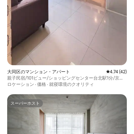
大同区のマンション・アパート
レビュー42件
4.74 (42)
親子民宿/101ビュー/ショッピングセンター台北駅1分/京駅
デパート2 ～ 6人泊西門町5分/桃園空港直行
ロケーション
·
価格
·
就寝環境のクオリティ
スーパーホスト
スーパーホスト