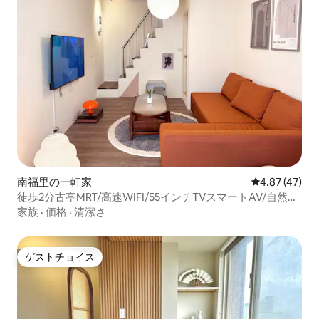
南福里の一軒家
レビュー47件
4.87 (47)
徒歩2分古亭MRT/高速WIFI/55インチTVスマートAV/自然光
のバルコニー/レアな一軒家の新装/レトロなスタイルの家
家族
·
価格
·
清潔さ
ゲストチョイス
ゲストチョイス