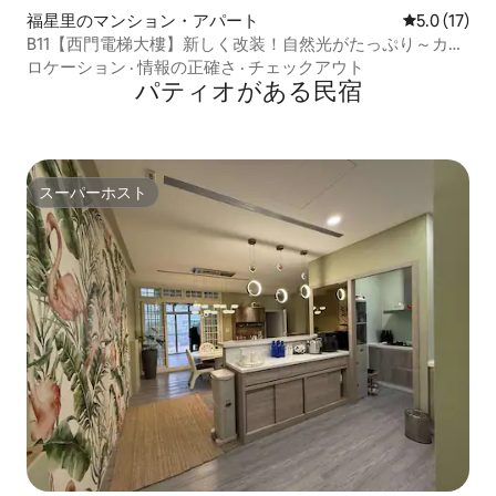
福星里のマンション・アパート
レビュー17
5.0 (17)
B11【西門電梯大樓】新しく改装！自然光がたっぷり～カッ
プル、出張、軽旅行に最適！長期滞在OK～
ロケーション
·
情報の正確さ
·
チェックアウト
パティオがある民宿
スーパーホスト
スーパーホスト