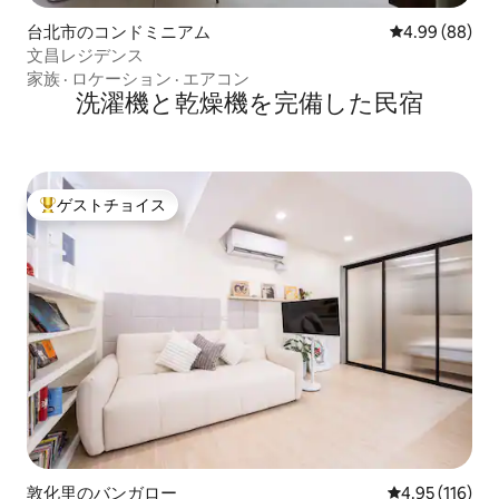
台北市のコンドミニアム
レビュー88件
4.99 (88)
文昌レジデンス
家族
·
ロケーション
·
エアコン
洗濯機と乾燥機を完備した民宿
ゲストチョイス
大好評のゲストチョイスです。
敦化里のバンガロー
レビュー116件
4.95 (116)