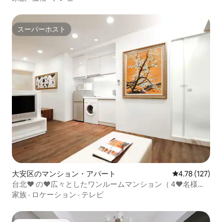
スーパーホスト
スーパーホスト
大安区のマンション・アパート
レビュー127件
4.78 (127)
台北♥ の♥広々としたワンルームマンション（ 4♥名様
用）
家族
·
ロケーション
·
テレビ