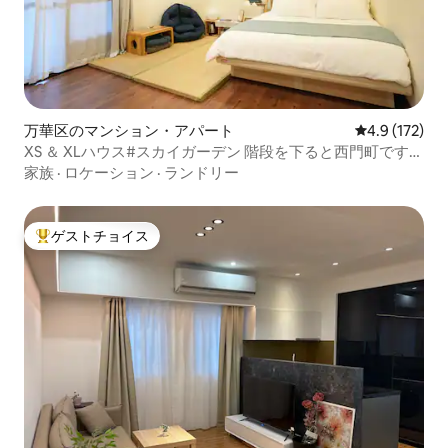
万華区のマンション・アパート
レビュー172
4.9 (172)
XS ＆ XLハウス#スカイガーデン 階段を下ると西門町です
^^
家族
·
ロケーション
·
ランドリー
ゲストチョイス
大好評のゲストチョイスです。