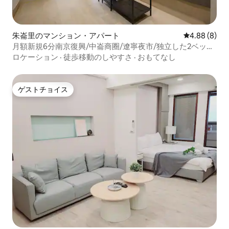
朱崙里のマンション・アパート
レビュー8件
4.88 (8)
月額新規6分南京復興/中崙商圈/遼寧夜市/独立した2ベッド
ルーム1リビングルーム1バスルーム
ロケーション
·
徒歩移動のしやすさ
·
おもてなし
ゲストチョイス
ゲストチョイス