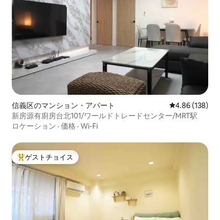
信義区のマンション・アパート
レビュー138件
4.86 (138)
新房源有廚房台北101/ワールドトレードセンター/MRT駅
ロケーション
·
価格
·
Wi-Fi
ゲストチョイス
大好評のゲストチョイスです。