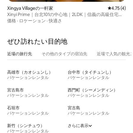
Xingya Villageの一軒家
レビュー4件
4.75 (4)
Xinyi Prime｜台北101の中心地｜2LDK｜信義の高級住宅｜
101ライフサークル｜静かで快適な都会のオアシス
価格
·
ロケーション
·
快適さ
ぜひ訪⁠れ⁠た⁠い目⁠的⁠地
近場の旅行先
その他のタ⁠イ⁠プ⁠の宿⁠泊⁠先
近場で人気の観光
高雄市（カオシュンし）
台中市（タイチュンし）
バケーションレンタル
バケーションレンタル
宮古島市
西門町（シーメンディン）
バケーションレンタル
バケーションレンタル
石垣市
宮古島
バケーションレンタル
バケーションレンタル
新竹（シンチュウ）
さらに表示
バケーションレンタル