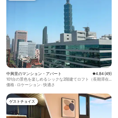
中興里のマンション・アパート
レビュー49件
4.84 (49)
101台の景色を楽しめるシックな2階建てロフト（長期滞在
に最適）
価格
·
ロケーション
·
快適さ
ゲストチョイス
ゲストチョイス