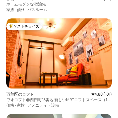
ホームモダンな宿泊先
家族
·
価格
·
バスルーム
ゲストチョイス
大好評のゲストチョイスです。
万華区のロフト
レビュー101件
4.88 (101)
ワオロフト@西門町15番地 新しいMRTロフトスペース（1
～ 7）
価格
·
家族
·
アメニティ・設備