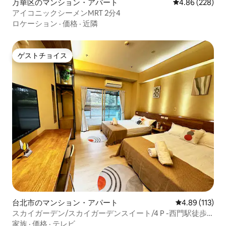
万華区のマンション・アパート
レビュー228件
4.86 (228)
アイコニックシーメンMRT 2分4
ロケーション
·
価格
·
近隣
ゲストチョイス
ゲストチョイス
台北市のマンション・アパート
レビュー113件
4.89 (113)
スカイガーデン/スカイガーデンスイート/4 P -西門駅徒歩3
分
家族
·
価格
·
テレビ