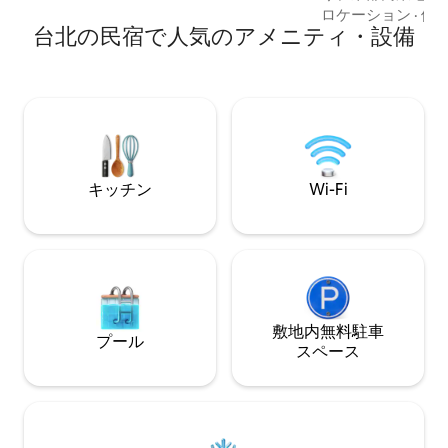
れた最新のオリジナルの高品質システム
北アリーナ、アリ
ロケーション
·
価
（2018年東京モダンミニマルと北欧デザ
台北の民宿で人気のアメニティ・設備
区、永康東門商業
インのミックスを参照）と高品質の設備
す。南港、内湖MRTに直通 
です。これは私たちが誇りに思うことで
2番出口から徒歩
す。 2.私たちの心： 中国語と英語で書か
リアまで徒歩で行け
れた台北の大地図を印刷して、台北の観
署があり、治安は
光スポットを探索できます。また、最新
泰医院、宏恩医院
の公式旅行パンフレットもあり、ゲスト
で行けます。台大
は必要なものを取得してゆっくりと旅に
で10分で行けま
出ることができます。心を込めて台北の
能です。 ▣ 階下
キッチン
Wi-Fi
観光スポットを紹介し、ロングステイで
ニがいくつかあり
地元の美しさを体験することを重視して
徒歩8分以内です ▣
います。 3.清潔さと衛生にこだわってい
空港アクセスは約1
ます： また、室内の清掃に関しては、寝
分 松山空港▣までM
具やタオルは専門業者に高温洗浄・滅
分、乗り換え不要
菌・衛生管理を依頼しており、床はピカ
大安区に▣位置か
ピカで埃一つありません。皆様にご満足
らMRTで約13分 
いただいています。 4.リーズナブルな価
敷地内無料駐⁠車
10分 ｜永康東門
プール
格： 一定の品質を提供し、ホテルよりも
ス⁠ペ⁠ー⁠ス
車で約15分 ｜国
優れた室内を提供したいと考えていま
｜ 台北アリーナから
す。価格は5つ星ホテルの半分以下で、6
町までMRTで約10
つの高評価項目で5つ星のほぼ満点をゲス
MRTで約8分 ▣ 
トに獲得しています。 5.私たちのゲスト
イクルステーションが
でなくても、サポートが必要な場合はお