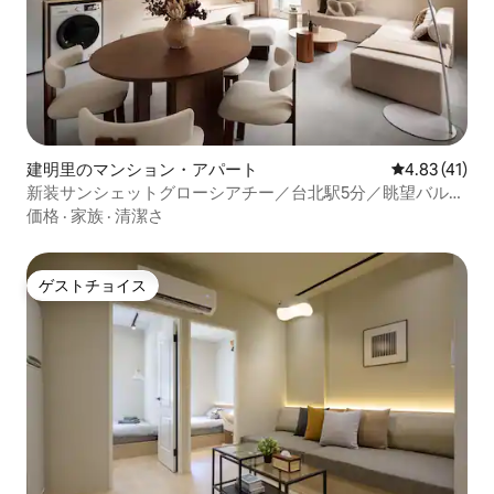
建明里のマンション・アパート
レビュー41件
4.83 (41)
新装サンシェットグローシアチー／台北駅5分／眺望バルコ
ニー／ダブルバスルーム
価格
·
家族
·
清潔さ
ゲストチョイス
ゲストチョイス