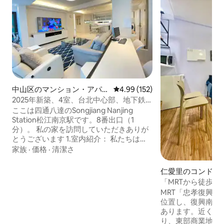
中山区のマンション・アパー
レビュー152件、5つ星中4.99
4.99 (152)
ト
2025年新築、4室、台北中心部、地下鉄
まで1分、松江南京双鉄宅
ここは四通八達のSongjiang Nanjing
Station松江南京駅です。8番出口（1
分）。 私の家を訪問していただきありが
とうございます 1.室内紹介： 私たちはフ
ロア全体のアパートで、4つの部屋、2つ
家族
·
価格
·
清潔さ
のダブルベッド、4つのシングルベッド、
2.5つのバスルーム、ゲストダイニングル
仁愛里のコンドミ
ームを備え、合計140平方メートルです。
「MRTから徒歩3
また、24時間の換気機を提供しており、
安区独立スイートTaipe
MRT「忠孝復興
室内の空気は新鮮にフィルターされ、冷
位置し、復興南路
暖房のエアコンが付いており、品質は全
あります。近くに3
く異なります。光はすべて日本で購入さ
り、東部商業地区、