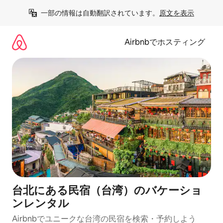
コ
一部の情報は自動翻訳されています。
原文を表示
ン
テ
ン
Airbnbでホスティング
ツ
に
ス
キ
ッ
プ
台北にある民宿（台湾）のバケーショ
ンレンタル
Airbnbでユニークな台湾の民宿を検索・予約しよう