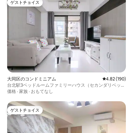
ゲストチョイス
ゲストチョイス
大同区のコンドミニアム
レビュー190件
4.82 (190)
台北駅3ベッドルームファミリーハウス（セカンダリベッド
ルームのキングサイズベッド）
価格
·
家族
·
おもてなし
ゲストチョイス
ゲストチョイス