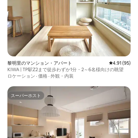
黎明里のマンション・アパート
レビュー95件
4.91 (95)
KIWA | TP駅Z2まで徒歩わずか1分・2～6名様向けの眺望
ロケーション
·
価格
·
外観・内装
スーパーホスト
スーパーホスト