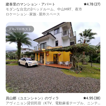
建泰里のマンション・アパート
レビュー27件
4.78 (27)
モダンな台北の2ベッドルーム、中山MRT、夜市
ロケーション
·
家族
·
屋外スペース
スーパーホスト
スーパーホスト
員山郷（ユエンシャン）のヴィラ
レビュー38件
4.95 (38)
アヴィニョン貸切民宿（KTV、電動麻雀テーブル、ニンテ