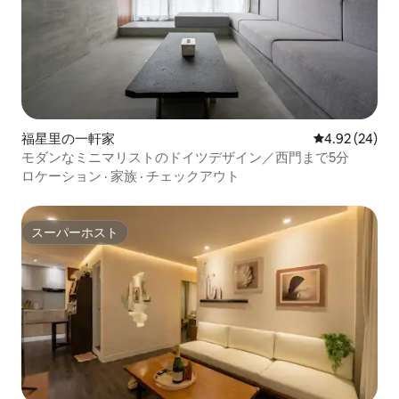
福星里の一軒家
レビュー24件
4.92 (24)
モダンなミニマリストのドイツデザイン／西門まで5分
ロケーション
·
家族
·
チェックアウト
スーパーホスト
スーパーホスト