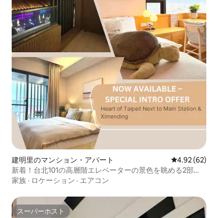
建明里のマンション・アパート
レビュー62件
4.92 (62)
新着！台北101の高層階エレベーターの景色を眺める2部
屋。台北駅の真向かい、西門町ナイトマーケットに近く、
家族
·
ロケーション
·
エアコン
どこへでも便利、長期レンタル割引あり！
スーパーホスト
スーパーホスト