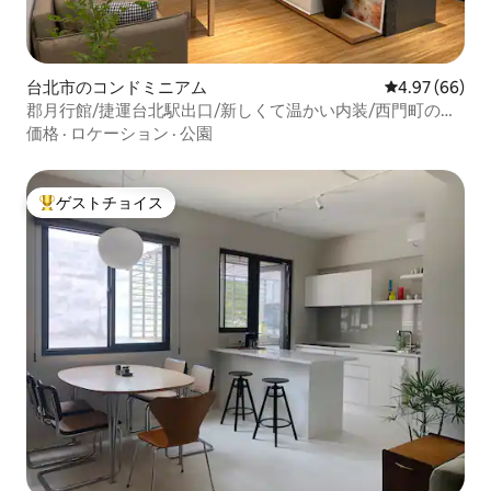
台北市のコンドミニアム
レビュー66件
4.97 (66)
郡月行館/捷運台北駅出口/新しくて温かい内装/西門町の近
く/エレベーターあり
価格
·
ロケーション
·
公園
ゲストチョイス
大好評のゲストチョイスです。