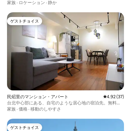
ンドースイッチ付き）バーベキューOK、キッチン使用OK
家族
·
ロケーション
·
静か
ゲストチョイス
ゲストチョイス
民炤里のマンション・アパート
レビュー37件
4.92 (37)
台北中心部にある、自宅のような居心地の宿泊先。無料駐
車場あり
家族
·
価格
·
移動のしやすさ
ゲストチョイス
ゲストチョイス