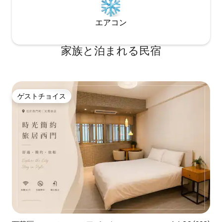
EatsとFood P
気軽にお申し付けください。私たちは、
せん
国民外交を通じてより良い台湾を共に創
エアコン
造するために最善を尽くします。 PS.宿泊
施設のクオリティを維持するため、喫煙
や酔っ払い騒ぎは固く禁じられていま
家族と泊まれる民宿
す。
ゲストチョイス
ゲストチョイス