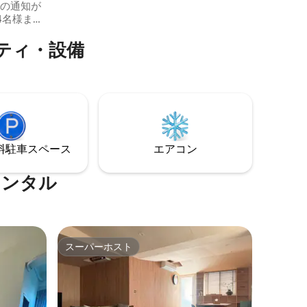
前の通知が
中にありながら静かで、環境も美しいで
場、近隣
4名様まで
す... 近くにはグルメやショップが立ち並
スをご利
の洗面用
び、徳化商圏まで徒歩3分、周辺には駐車
ティ・設備
は提供さ
場があり、科学博物館へのアクセスが便
シャワー
利で、生活機能が非常に優れています。
。シャン
リビングルーム、ダイニングルーム、無
料の洗濯機、大きなテラス、麻雀ルー
ドプレーヤ
ム、ボードゲームがあります。 荷物を預
ペンサ
けることができます。前日にお知らせく
イヤー。
ださい。 私たちの小さな執事は、熱心で
。タオル
親切で楽観的で、心からすべての宿泊客
⁠車ス⁠ペ⁠ー⁠ス
エアコン
直接ご予
に必要なサービスと支援を提供します。
私たちは、ここに滞在するすべての旅行
 チェッ
者が温かく快適に感じられることを心か
レンタル
ェックアウ
ら願っています。
用、喫
見された
泊規定に
だき、
スーパーホスト
スーパーホスト
請求しま
ようにし
失があっ
求されま