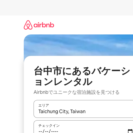
コ
ン
テ
ン
ツ
に
ス
キ
ッ
プ
台中市にあるバケーシ
ョンレンタル
Airbnbでユニークな宿泊施設を見つける
エリア
検索結果が表示されたら、上下の矢印キーを使っ
チェックイン