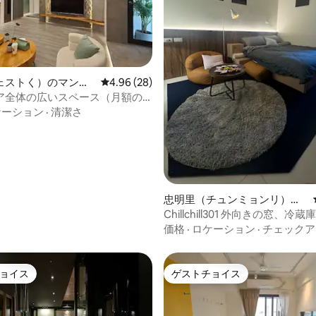
す。 3.夜間は近所の迷惑にな
價一中街には美食がたくさん集
に音量を下げてください。 4.
ます。必見の美食は何ですか？ 
アウト後は、必ずエアコンと電
鍋、上和園滷味、一中豐冰、豐
てください。
牛奶などのお茶はすべて超定番
スナックホットポットです 柳川
科学博物館、草悟道、美術館な
ェストく）のマンシ
レビュー28件、5つ星中4.96つ星の平均評価
4.96 (28)
駅から 車で10分 二階［子供や乳幼児には
パート
ア全体の広いスペース（月額の
不向き］ 保護者の方は、安全に
ケーション
·
清潔さ
意ください いたずらで怪我をし
一切の責任を負いかねます スロ
供しないこともできます（事前
ください）ありがとうございま
つ星中5つ星の平均評価
忠明里（チュンミョンリ）の
マンション・アパート
Chillchill301 外向きの窓、冷蔵庫、ダブル
ベッド、Netflix、YouTube
価格
·
ロケーション
·
チェックア
ョイス
ゲストチョイス
ョイス
ゲストチョイス