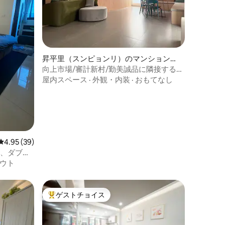
まってい
偈亭火
味綠豆沙
のグルメ
遊歩道、
ど、台中
昇平里（スンピョンリ）のマンション・
アパート
向上市場/審計新村/勤美誠品に隣接する、
特にご注
2ベッドルーム1リビングルームの和風静か
屋内スペース
·
外観・内装
·
おもてなし
た場合、
なスタイルの大きなアパート（1日に1組の
ープは提
ゲストのみ）。6〜10名様までご宿泊いた
にご連絡
だけます
す
レビュー39件、5つ星中4.95つ星の平均評価
4.95 (39)
ウト
ゲストチョイス
大好評のゲストチョイスです。