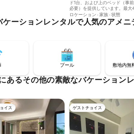
があり、とても静かです。
ド1台、および上のベッド（事
ッチン設備を提供しており、家
必要）を提供しています。最大
と一緒に豊かで幸せな食事を作
ご宿泊いただけます。使い捨て
ロケーション
·
家族
·
状態
 台湾大道のバス停ま
バケーションレンタルで人気のアメニ
具（歯ブラシや歯磨き粉など）
、ビルの下にUbikeレンタルも
れていません。バスルームには
テレビ
ジェルのみが用意されています
lix、高速Wi-Fi、セットトップボ
プーとタオル。 客室設備 客室設備： Wi-
提供し、映画や番組をリラック
Fi、エアコン、テレビ。レコー
ことができます。 ドイツ製
ー。冷蔵庫。ウォーターディス
00元のQQダブルベッド3台と快適
ー。専用バスルーム。ヘアドラ
、朝までぐっすりお休みいただ
室内スリッパ。バスアメニティ
i
プール
敷地内無料駐
など ご了承いただける場合は、
約ください。 【その他の注意事項】 夜10
温水器。 キッチンには、
時以降は音量を下げてください。
にあるその他の素敵なバケーション
ロ、レンジフード、冷蔵庫、電
クイン時間は午後3時以降、チ
、オーブンが備わっています。
ト時間は午前11時まで 薬物の使
鍋、皿、コップ。 3M浄水器
煙、パーティーは禁止です。 発
。 ダイニングテーブ
場合は、警察に通報されます 宿
チェア。 お子様用のお風
違反した場合は、退去していた
ーチェアをご用意しておりま
ョイス
ゲストチョイス
ョイス
ゲストチョイス
3000〜10000元の清掃料金を
を歓迎します。 その他の注
す。 客室内の設備を破損しない
1.禁煙。ペット禁止。集会、パー
てください。退室時に破損や紛
は禁止。 2.室内での薬物使用
た場合。 料金は価格に応じて請
ィーなどの違法行為は固く禁じ
す。 台中の中華街へようこそ Taichung 平