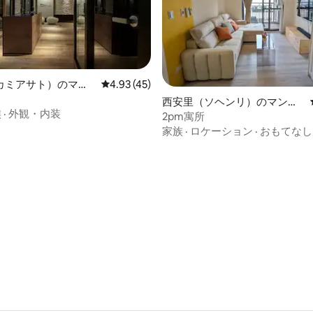
カミアサト）のマン
レビュー45件、5つ星中4.93つ星の平均評価
4.93 (45)
アパート
西安里（ソヘンリ）のマンシ
族
·
外観・内装
ョン・アパート
2pm寓所
家族
·
ロケーション
·
おもてなし
つ星中5つ星の平均評価