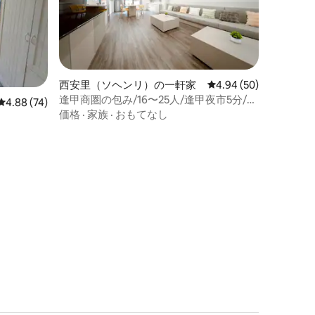
西安里（ソヘンリ）の一軒家
レビュー50件、5つ星
4.94 (50)
逢甲商圏の包み/16〜25人/逢甲夜市5分/エ
レビュー74件、5つ星中4.88つ星の平均評価
4.88 (74)
レベーター/キッチン/ダブルリビング/ボ
価格
·
家族
·
おもてなし
ードゲーム/麻雀