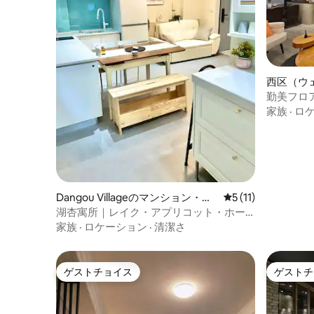
られていま
は歯ブラシは提供していません。 各部屋
らないよう
にはダブルベッドが1台、小さなリビング
チェック
ルームにはIKEAのダブルソファベッドが1
源を切っ
台あります。すべての写真は宿泊施設内
で見ることができます お客様がご自身で
運転して旅行される場合は、有料駐車場
西区（ウ
をご用意いたします。交通機関をご利用
ョン・ア
勤美フロ
の場合は、アパートの階下にバス停があ
み）
家族
·
ロ
ります。また、チャーター旅行や代理予
約サービスもご用意しております。
Dangou Villageのマンション・ア
レビュー11件、5
5 (11)
パート
湖杏寓所｜レイク・アプリコット・ホー
ム・台中レジデンス
家族
·
ロケーション
·
清潔さ
ゲストチョイス
ゲストチ
ゲストチョイス
ゲストチ