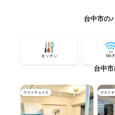
支払いの料金です。ご不明な点がござい
異なるキ
ましたら、お気軽にお問い合わせくださ
族や友人
い。基本的な宿泊人数は6名で、7名様か
ることができます。
台中市の
らは1名様につき300ニュー台湾ドルの追
で徒歩5分
加料金がかかります。お子様は追加料金
あります。 室内設備： 65インチ4K
はかかりません このウェブページに表示
は、Netf
されている価格は、3ベッドルーム、2リ
ックスを
ビングルーム、2バスルーム、1キッチンの
スして楽しむ
価格です。2ベッドルームが必要な場合
の20,0
は、まずメッセージでお問い合わせいた
な寝具で
だくか、アイコンをクリックしてリステ
けます。 洗濯機と乾燥機をご用意してい
キッチン
Wi-F
ィングを変更してください。プラットフ
ます。 3台の一級インバージョン冷暖房。
ォームの実際の価格は、プラットフォー
サクラの無停電
ムのウェブページに基づいています。 ア
台中市
電気コン
パートメントには、有料の平面駐車場、
子レンジ
エアコン、冷蔵庫、液晶テレビ、WiFi、
フライパン、
MOD、屋外喫煙エリア、ヘアドライヤ
は生飲み可能です
ー、アイロン、救急箱、電気ケトル、電
ル、ダイニング
子レンジ、3M飲料水器、鍋、ボウル、カ
呂とベビ
ゲストチョイス
ゲストチ
ゲストチョイス
ゲストチ
ップ、お茶、コーヒー、室内スリッパ、
す。親子旅行
バスタオル、歯磨き粉、シャワージェ
意事項： 
ル、シャンプー、洗顔クリーム、マウス
ティー、歌
ウォッシュカップなどが備わっていま
やパーテ
す。環境保護のため、アパートメントで