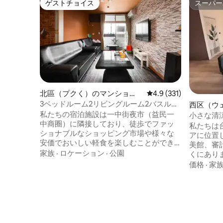
ゲストチョイス
スーパー
ゲストチョイス
スーパー
北區（プクく）のマンショ
レビュー331件、5つ星
4.9 (331)
ン・アパート
3ベッドルーム2リビングルーム2バスルー
西区（ウ
ム1キッチン〜台中市錦南街の中華夜市
私たちの宿泊施設は一中街夜市（益民一
ミニアム
小さな清
（益民商圈）と中友百貨店、バス停の隣
中商圈）に隣接しており、徒歩でファッ
ベッドル
私たちは
にあります。予約前にプライベートメッ
ショナブルなショッピング市場や様々な
泊、審計
アに位置
セージを送ってください
安価でおいしい軽食を楽しむことができ
行、長期
美館、審
ます 快適なベッドがあり、リビングルー
家族
·
ロケーション
·
公園
くにあり
ムと客室には窓またはバルコニーがあり
フォーマ
価格
·
家
ます。1日に1組のお客様のみをお迎えしま
や文青ク
す。私たちのアパートを気に入っていた
り、周辺
だけること間違いなしです 3ベッドルーム
んでいま
2リビングルーム2バスルーム1キッチン：
物館では
平日3800ドル 休日$4200 連休は4500ド
デパート
ル Line：vivi9179 上記の料金は現金でのお
や友人との旅