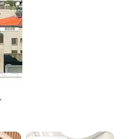
ル
西区（ウ