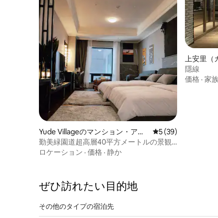
上安里（
ション・
隱線
価格
·
家
Yude Villageのマンション・アパ
レビュー39件、5
5 (39)
ート
勤美緑園道超高層40平方メートルの景観
客室〜緑園道 科学博物館 SOGO百貨店
ロケーション
·
価格
·
静か
※65インチ液晶テレビで究極の感覚をお楽
しみください
ぜひ訪⁠れ⁠た⁠い目⁠的⁠地
その他のタ⁠イ⁠プ⁠の宿⁠泊⁠先