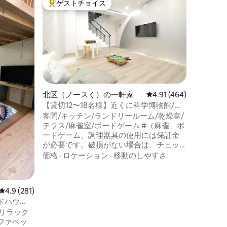
ゲストチョイス
ゲスト
大好評のゲストチョイスです。
ゲスト
ミニアム
勤美/草悟
ポットに
当ホテル
立地を誇
スに乗り
きます。
あり、エ
ロケーシ
す。 近隣には、タイ料理、インド料理、
台湾料理
ランや飲
北区（ノースく）の一軒家
レビュー464件、5つ星
4.91 (464)
圏内です
【貸切12〜18名様】近くに科学博物館/商
館、誠品
店街/キッチン/リビング/無料洗濯機/テラ
客間/キッチン/ランドリールーム/乾燥室/
に最適な
ス/麻雀室/ボードゲーム
テラス/麻雀室/ボードゲーム #（麻雀、ボ
（ÜBI
ードゲーム、調理器具の使用には保証金
楽しめま
が必要です。破損がない場合は、チェッ
合は、ゴ
クアウト時に保証金が返金されます） 草
店、六番
価格
·
ロケーション
·
移動のしやすさ
悟道まで車で7分 ソーゴーまで車で5分 コ
物のエン
ボ館まで徒歩12分 審計新村まで車で9分 宮
トアやコスメ
原眼科 徒歩＋バスで15分 逢甲夜市まで
時間体制
レビュー281件、5つ星中4.9つ星の平均評価
4.9 (281)
徒歩＋バスで15分 一中商圏 徒歩＋バス25
ており、
ドハウ
分 東海商圏まで徒歩＋バスで15分 駅まで
す。正面
場所にあ
リラック
徒歩＋バスで15分 新しく装飾されたユニ
用し、安
ストラン
ファベッ
ークなスタイルの宿泊施設で、賑やかな
車でお越