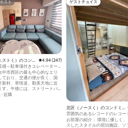
ホスト
ゲストチョイス
ホスト
ゲストチョイス
中4.9つ星の平均評価
ェストく）のコンド
レビュー247件、5つ星中4.94つ星の平均評価
4.94 (247)
涼感～駐車場付きエレベーター2
ーム2バスルーム、3ベッド6人宿
台中市西区の最も中心的なエリ
新村、勤美、草悟道（月額旅
しており、交通の便が良く、国
滞在型高層ビル）
計新村、草悟道、勤美天地に近
ます。午後には、ストリートパ
ーの素晴らしいパフォーマンス
族
·
近隣
リエイティブマーケットがあ
にはグルメレストランが立ち並
北区（ノースく）のコンドミ
す。市民広場、科学博物館、植
ニアム
雰囲気のあるレコードのレコー
、子供たちが遊ぶことができ、
ス。中裕百貨店から徒歩5分の
お部屋の紹介： 環境に優しく、
を訪れることもできます。家族
り、周辺にはあらゆる種類のレ
スしたスタイルの宿泊施設、ソ
行に最適です。 ホテルとは