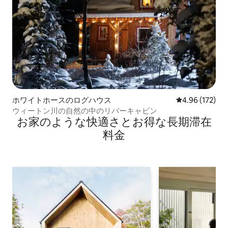
ホワイトホースのログハウス
レビュー172件
4.96 (172)
ウィートン川の自然の中のリバーキャビン
お家のような快⁠適⁠さ⁠とお⁠得⁠な長⁠期⁠滞⁠在
料⁠金