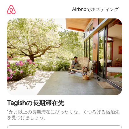
コ
ン
Airbnbでホスティング
テ
ン
ツ
に
ス
キ
ッ
プ
Tagishの長期滞在先
1か月以上の長期滞在にぴったりな、くつろげる宿泊先
を見つけましょう。