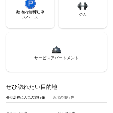
敷地内無料駐⁠車
ジム
ス⁠ペ⁠ー⁠ス
サービスアパートメント
ぜひ訪⁠れ⁠た⁠い目⁠的⁠地
長期滞在に人気の旅行先
近場の旅行先