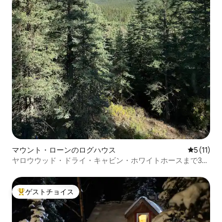
マウント・ローンのログハウス
レビュー1
5 (11)
ヤロウウッド・ドライ・キャビン・ホワイトホースまで30
分
ゲストチョイス
大好評のゲストチョイスです。