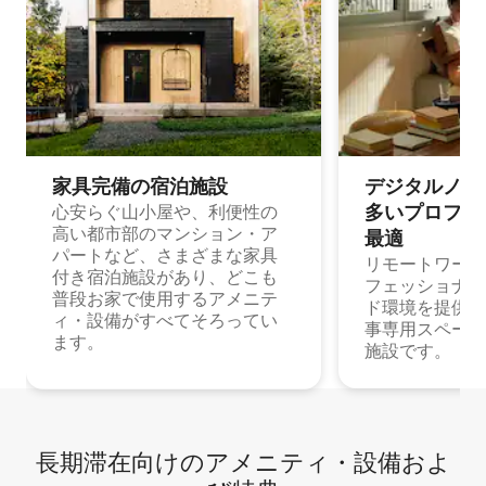
家具完備の宿⁠泊⁠施⁠設
デジタルノマド
多⁠いプ⁠ロ⁠フ⁠ェ⁠
心安らぐ山小屋や、利便性の
高い都市部のマンション・ア
最⁠適
パートなど、さまざまな家具
リモートワーク
付き宿泊施設があり、どこも
フェッショナル
普段お家で使用するアメニテ
ド環境を提供する
ィ・設備がすべてそろってい
事専用スペース
ます。
施設です。
長期滞在向け⁠のア⁠メ⁠ニ⁠テ⁠ィ⁠・設⁠備⁠およ