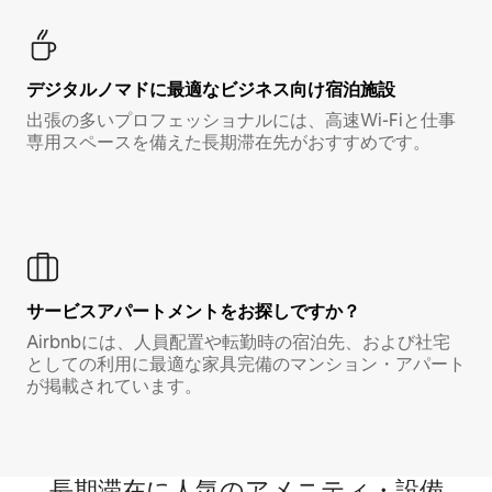
デジタルノマド⁠に最⁠適⁠なビ⁠ジ⁠ネ⁠ス⁠向⁠け宿⁠泊⁠施⁠設
出張の多いプロフェッショナルには、高速Wi-Fiと仕事
専用スペースを備えた長期滞在先がおすすめです。
サービスアパートメントをお探しですか？
Airbnbには、人員配置や転勤時の宿泊先、および社宅
としての利用に最適な家具完備のマンション・アパート
が掲載されています。
長期滞在に人気のアメニティ・設備