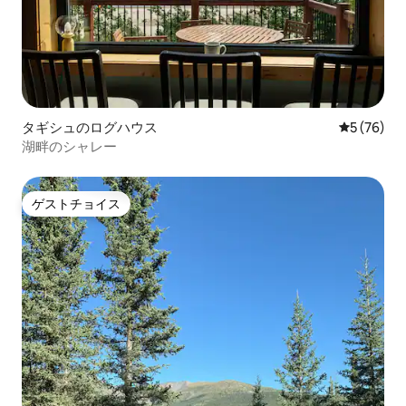
タギシュのログハウス
レビュー7
5 (76)
湖畔のシャレー
ゲストチョイス
ゲストチョイス