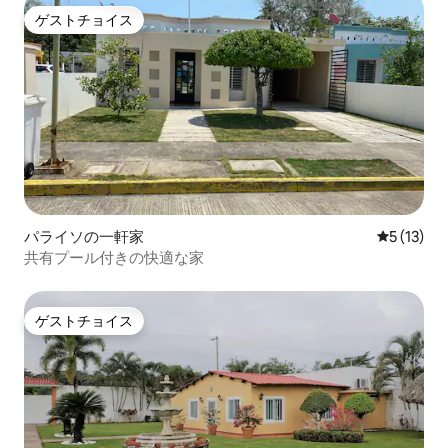
ゲストチョイス
ゲストチョイス
パライソの一軒家
レビュー1
5 (13)
共有プール付きの快適な家
ゲストチョイス
ゲストチョイス