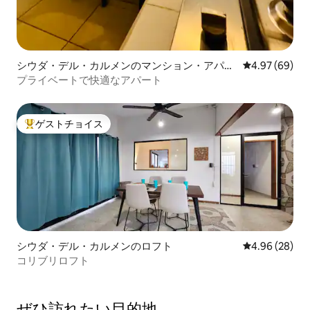
シウダ・デル・カルメンのマンション・アパー
レビュー69件
4.97 (69)
ト
プライベートで快適なアパート
ゲストチョイス
大好評のゲストチョイスです。
シウダ・デル・カルメンのロフト
レビュー28件
4.96 (28)
コリブリロフト
ぜひ訪⁠れ⁠た⁠い目⁠的⁠地