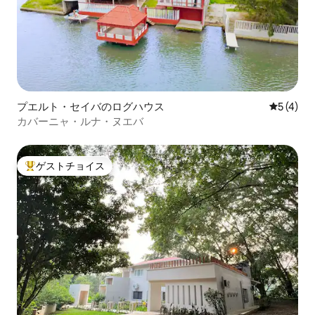
プエルト・セイバのログハウス
レビュー
5 (4)
カバーニャ・ルナ・ヌエバ
ゲストチョイス
大好評のゲストチョイスです。