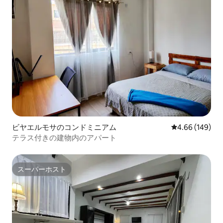
ビヤエルモサのコンドミニアム
レビュー149件
4.66 (149)
テラス付きの建物内のアパート
スーパーホスト
スーパーホスト