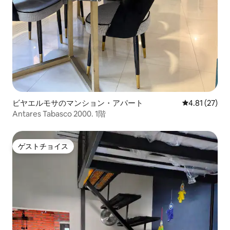
ビヤエルモサのマンション・アパート
レビュー27件
4.81 (27)
Antares Tabasco 2000. 1階
ゲストチョイス
ゲストチョイス