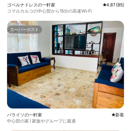
ゴベルナドレスの一軒家
レビュー85件
4.87 (85)
コマルカルコの中心部から15分の高速Wi-Fi
スーパーホスト
スーパーホスト
パライソの一軒家
新しい宿
新着
中心部の家 | 家族やグループに最適