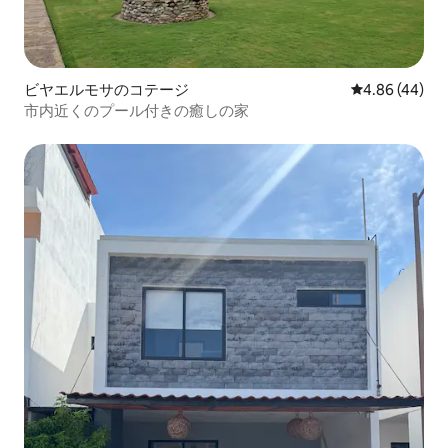
ビヤエルモサのコテージ
レビュー44件
4.86 (44)
市内近くのプール付きの癒しの家