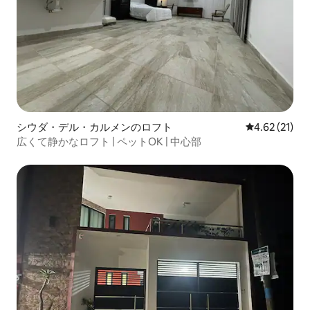
シウダ・デル・カルメンのロフト
レビュー21件
4.62 (21)
広くて静かなロフト | ペットOK | 中心部