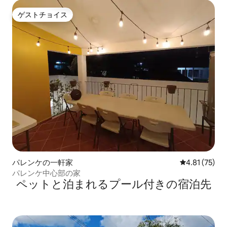
ゲストチョイス
ゲストチョイス
パレンケの一軒家
レビュー75件
4.81 (75)
パレンケ中心部の家
ペットと泊まれるプール付きの宿泊先