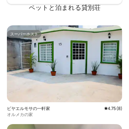
ペットと泊まれる貸別荘
スーパーホスト
スーパーホスト
ビヤエルモサの一軒家
レビュー8件
4.75 (8)
オルメカの家