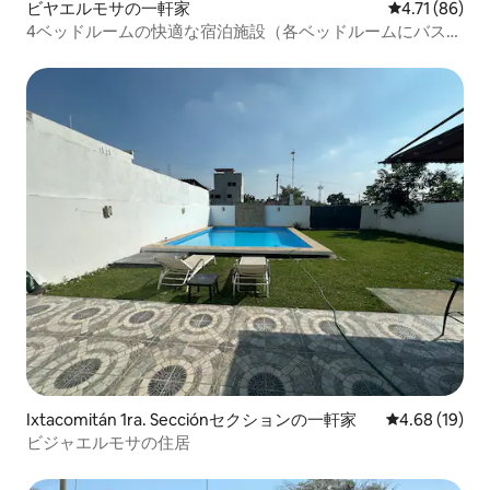
ビヤエルモサの一軒家
レビュー86件
4.71 (86)
4ベッドルームの快適な宿泊施設（各ベッドルームにバスル
ーム付き）、大きなプール
Ixtacomitán 1ra. Secciónセクションの一軒家
レビュー19件
4.68 (19)
ビジャエルモサの住居