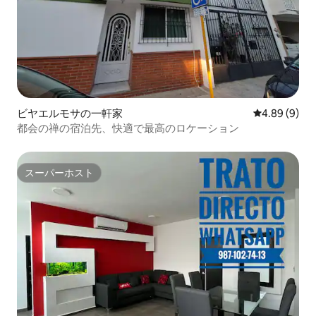
ビヤエルモサの一軒家
レビュー9件
4.89 (9)
都会の禅の宿泊先、快適で最高のロケーション
スーパーホスト
スーパーホスト