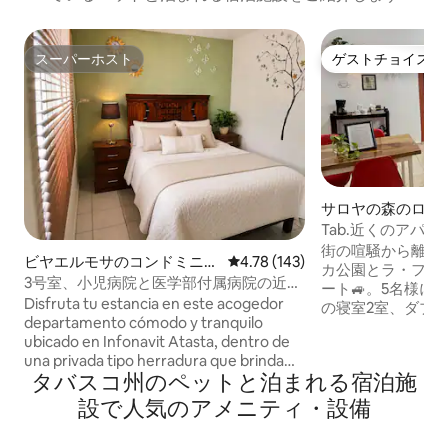
スーパーホスト
ゲストチョイス
スーパーホスト
ゲストチョイス
サロヤの森のロフ
Tab.近くのアパー
園、CTA PMEX
街の喧騒から離れ
ビヤエルモサのコンドミニア
レビュー143件、5つ星中4.78
4.78 (143)
カ公園とラ・フェ
ム
3号室、小児病院と医学部付属病院の近く
ート🚙。5名様に
子供病院と医学部近く
Disfruta tu estancia en este acogedor
の寝室2室、ダブ
departamento cómodo y tranquilo
ッド、仕事用エリ
ubicado en Infonavit Atasta, dentro de
テレビ/ワイファ
una privada tipo herradura que brinda
できます。設備の
タバスコ州のペットと泊まれる宿泊施
mayor tranquilidad y seguridad. Ubicado
なカフェテリア、
en una zona familiar de clase media, con
アのあるパティオ
設で人気のアメニティ・設備
excelente conectividad hacia avenidas
ビデオカメラ、プ
principales y carreteras federales, lo que
ィ、駐車場。Galerí