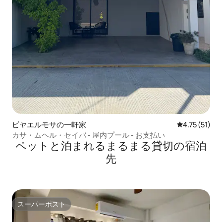
ビヤエルモサの一軒家
レビュー51件
4.75 (51)
カサ・ムヘル・セイバ - 屋内プール - お支払い
ペットと泊まれるまるまる貸切の宿泊
先
スーパーホスト
スーパーホスト