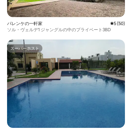
パレンケの一軒家
レビュー5
5 (50)
ソル・ヴェルデ1 ジャングルの中のプライベート3BD
スーパーホスト
スーパーホスト