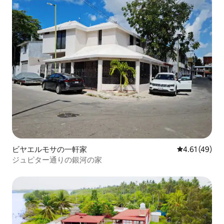
ビヤエルモサの一軒家
レビュー49件
4.61 (49)
ジュピター通りの銀河の家