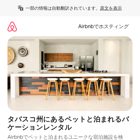
コ
一部の情報は自動翻訳されています。
原文を表示
ン
テ
ン
Airbnbでホスティング
ツ
に
ス
キ
ッ
プ
タバスコ州にあるペットと泊まれるバ
ケーションレンタル
Airbnbでペットと泊まれるユニークな宿泊施設を検