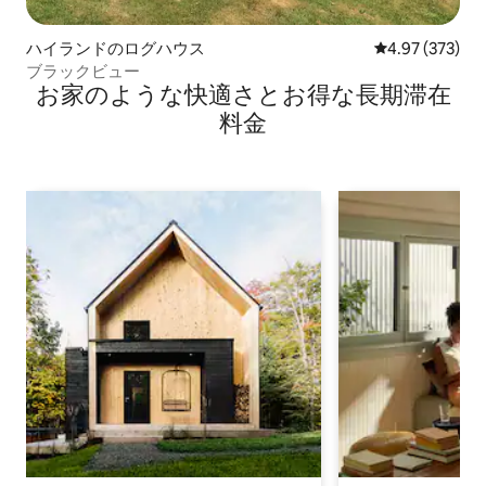
ハイランドのログハウス
レビュー373件
4.97 (373)
ブラックビュー
お家のような快⁠適⁠さ⁠とお⁠得⁠な長⁠期⁠滞⁠在
料⁠金