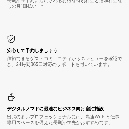
長期滞在予約に適用されるお得な特別料金と追加料金な
しの月1回払い。*
安心して予約しましょう
信頼できるゲストコミュニティからのレビューを確認で
き、24時間365日対応のサポートも付いています。
デジタルノマド⁠に最⁠適⁠なビ⁠ジ⁠ネ⁠ス⁠向⁠け宿⁠泊⁠施⁠設
出張の多いプロフェッショナルには、高速Wi-Fiと仕事
専用スペースを備えた長期滞在先がおすすめです。