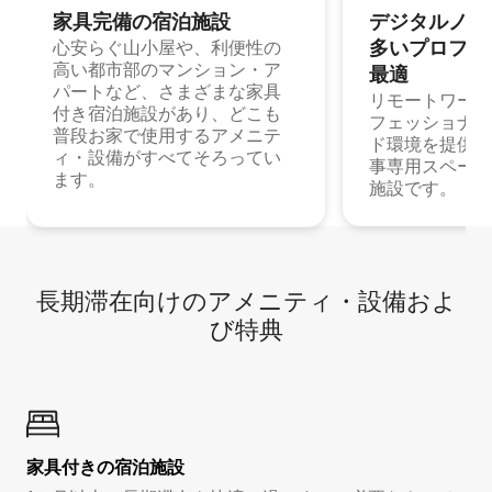
家具完備の宿⁠泊⁠施⁠設
デジタルノマド
多⁠いプ⁠ロ⁠フ⁠ェ⁠
心安らぐ山小屋や、利便性の
高い都市部のマンション・ア
最⁠適
パートなど、さまざまな家具
リモートワーク
付き宿泊施設があり、どこも
フェッショナル
普段お家で使用するアメニテ
ド環境を提供する
ィ・設備がすべてそろってい
事専用スペース
ます。
施設です。
長期滞在向け⁠のア⁠メ⁠ニ⁠テ⁠ィ⁠・設⁠備⁠およ
び特⁠典
家具付き⁠の宿⁠泊⁠施⁠設