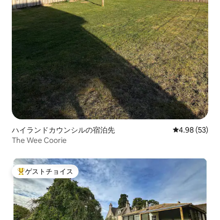
ハイランドカウンシルの宿泊先
レビュー53件
4.98 (53)
The Wee Coorie
ゲストチョイス
大好評のゲストチョイスです。