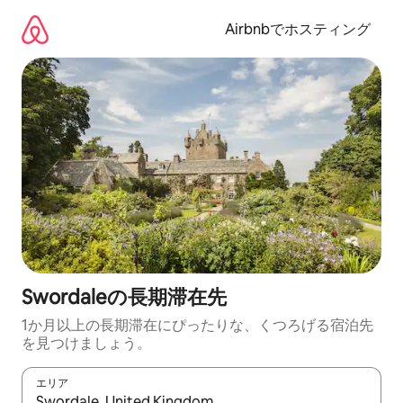
コ
ン
Airbnbでホスティング
テ
ン
ツ
に
ス
キ
ッ
プ
Swordaleの長期滞在先
1か月以上の長期滞在にぴったりな、くつろげる宿泊先
を見つけましょう。
エリア
検索結果が表示されたら、上下の矢印キーを使って移動するか、