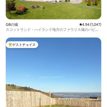
GBの城
レビュー1,047
4.94 (1,047)
スコットランド・ハイランド地方のファウリス城のパビリ
オン
ゲストチョイス
大好評のゲストチョイスです。