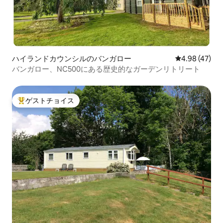
ハイランドカウンシルのバンガロー
レビュー47件
4.98 (47)
バンガロー、NC500にある歴史的なガーデンリトリート
ゲストチョイス
大好評のゲストチョイスです。