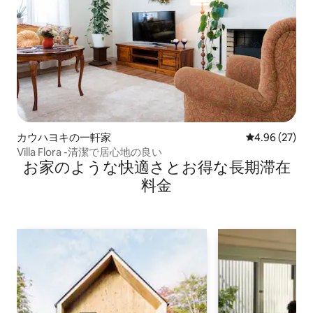
カウハヨキの一軒家
レビュー27件
4.96 (27)
Villa Flora -清潔で居心地の良い
お家のような快⁠適⁠さ⁠とお⁠得⁠な長⁠期⁠滞⁠在
料⁠金