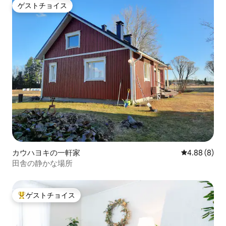
ゲストチョイス
ゲストチョイス
カウハヨキの一軒家
レビュー8件
4.88 (8)
田舎の静かな場所
ゲストチョイス
大好評のゲストチョイスです。