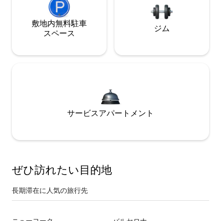
敷地内無料駐⁠車
ジム
ス⁠ペ⁠ー⁠ス
サービスアパートメント
ぜひ訪⁠れ⁠た⁠い目⁠的⁠地
長期滞在に人気の旅行先