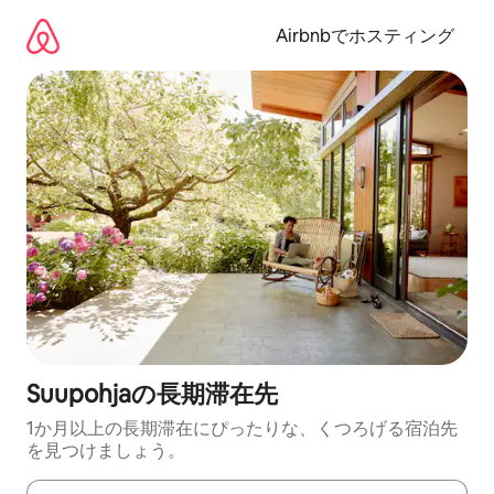
コ
ン
Airbnbでホスティング
テ
ン
ツ
に
ス
キ
ッ
プ
Suupohjaの長期滞在先
1か月以上の長期滞在にぴったりな、くつろげる宿泊先
を見つけましょう。