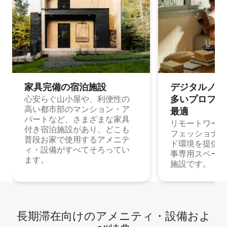
家具完備の宿⁠泊⁠施⁠設
デジタルノマド
多⁠いプ⁠ロ⁠フ⁠ェ⁠
心安らぐ山小屋や、利便性の
高い都市部のマンション・ア
最⁠適
パートなど、さまざまな家具
リモートワーク
付き宿泊施設があり、どこも
フェッショナル
普段お家で使用するアメニテ
ド環境を提供する
ィ・設備がすべてそろってい
事専用スペース
ます。
施設です。
長期滞在向け⁠のア⁠メ⁠ニ⁠テ⁠ィ⁠・設⁠備⁠およ