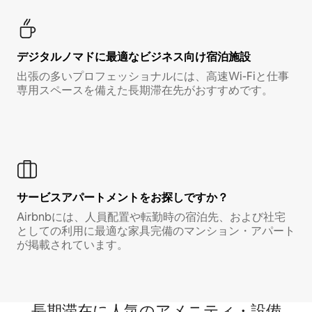
デジタルノマド⁠に最⁠適⁠なビ⁠ジ⁠ネ⁠ス⁠向⁠け宿⁠泊⁠施⁠設
出張の多いプロフェッショナルには、高速Wi-Fiと仕事
専用スペースを備えた長期滞在先がおすすめです。
サービスアパートメントをお探しですか？
Airbnbには、人員配置や転勤時の宿泊先、および社宅
としての利用に最適な家具完備のマンション・アパート
が掲載されています。
長期滞在に人気のアメニティ・設備