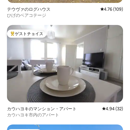
テウヴァのログハウス
レビュー109件
4.76 (109)
ひげのベアコテージ
ゲストチョイス
大好評のゲストチョイスです。
カウハヨキのマンション・アパート
レビュー32件
4.94 (32)
カウハヨキ市内のアパート