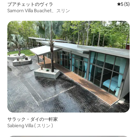
ブアチェットのヴィラ
レビュー
5 (5)
Samorn Villa Buachet、スリン
サラック・ダイの一軒家
Sabieng Villa ( スリン )