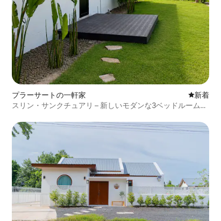
プラーサートの一軒家
新しい宿
新着
スリン・サンクチュアリ – 新しいモダンな3ベッドルームの
稲田のヴィラ