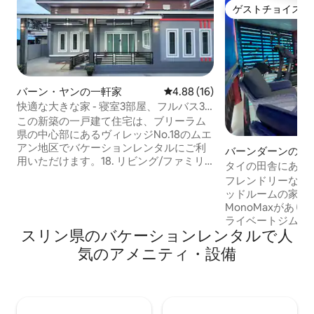
ゲストチョイス
ゲストチョイス
バーン・ヤンの一軒家
レビュー16件、5つ星中4.88
4.88 (16)
快適な大きな家 - 寝室3部屋、フルバス3
室
この新築の一戸建て住宅は、ブリーラム
県の中心部にあるヴィレッジNo.18のムエ
アン地区でバケーションレンタルにご利
バーンダーンの一
用いただけます。18. リビング/ファミリ
タイの田舎にある
ールームは広々としており、エンターテ
フレンドリーなタ
イメントセンター、大きなソファ、布
ッドルームの家。 すべてのテレビに
団、予備のダイニングスペース、ワーク
MonoMaxがあり
エリアがあります。リビングエリアから
ライベートジムと
フルキッチンスペースにつながります。2
スリン県のバケーションレンタルで人
スしてお楽しみいただけ
つの寝室にはクイーンベッドとマスター
具のそろったキッチン。 地元
気のアメニティ・設備
バスルームが備わっています。3つ目の寝
品店まで30メートル。 セブンイ
室にはツインベッドが2台あります。セン
ロータス、CJフ
トラル空調があります。 ウォーターパー
まざまなレストラ
ク、スタジアム、レーストラックから数
ロ。 空港まで15分、ブリーラムまで15
分！
分、Iモバイルスタジ