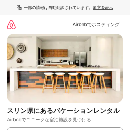
コ
一部の情報は自動翻訳されています。
原文を表示
ン
テ
ン
Airbnbでホスティング
ツ
に
ス
キ
ッ
プ
スリン県にあるバケーションレンタル
Airbnbでユニークな宿泊施設を見つける