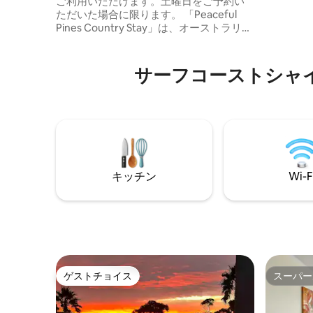
ご利用いただけます。土曜日をご予約い
レインシャ
ただいた場合に限ります。 「Peaceful
🐴🐥 
Pines Country Stay」は、オーストラリア
きましょう。 ⚡️ ☀️ホームEV充電
のビクトリア州、バレガラの町の近くに
曜日～土
あります。こちらのユニークな宿泊先に
は最低1泊
は、独自のスタイルがあります。静かで
サーフコーストシャ
ロマンチックで落ち着いた滞在を提供
し、露天風呂、サウナ、焚き火台を提供
しています。ご希望の場合は、農場の動
物と交流することができます。オースト
ラリアで最高のレストランの1つである
Braeからわずか6分です。 ジーロングまで
わずか45分、メルボルン空港まで90分
キッチン
Wi-F
ゲストチョイス
スーパー
ゲストチョイス
スーパー