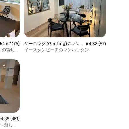
レビュー76件、5つ星中4.67つ星の平均評価
4.67 (76)
ジーロング (Geelong)のマン
レビュー57件、5つ星
4.88 (57)
ション・アパート
ンの貸切ア
イースタンビーチのマンハッタン
レビュー451件、5つ星中4.88つ星の平均評価
4.88 (451)
- 新しい