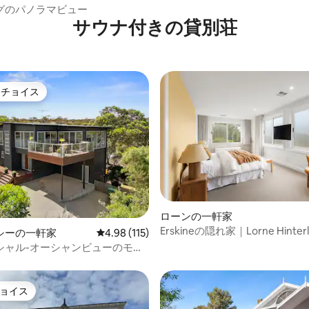
屋内プールとスパ
グのパノラマビュー
サウナ付きの貸別荘
トチョイス
ゲストチョイスです。
ローンの一軒家
Erskineの隠れ家｜Lorne Hinte
シーの一軒家
レビュー115件、5つ星中4.98つ星の平均評価
4.98 (115)
れ家
シャル-オーシャンビューのモダ
ョイス
ョイス