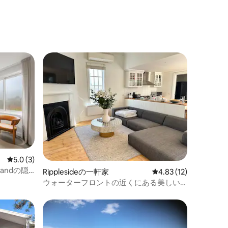
レビュー3件、5つ星中5.0つ星の平均評価
5.0 (3)
rlandの隠
Ripplesideの一軒家
レビュー12件、5つ星
4.83 (12)
ウォーターフロントの近くにある美しい
家