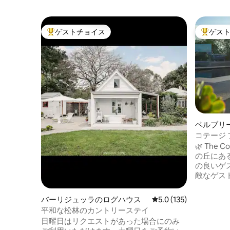
ゲストチョイス
ゲス
大好評のゲストチョイスです。
大好評の
ベルブリ
🌿 The
の丘にあ
の良いゲ
敵なゲス
りトーキ
まで一望できます。 
バーリジュッラのログハウス
レビュー135件、5つ星
5.0 (135)
ャン・ロ
平和な松林のカントリーステイ
ンオアシ
日曜日はリクエストがあった場合にのみ
ではあり