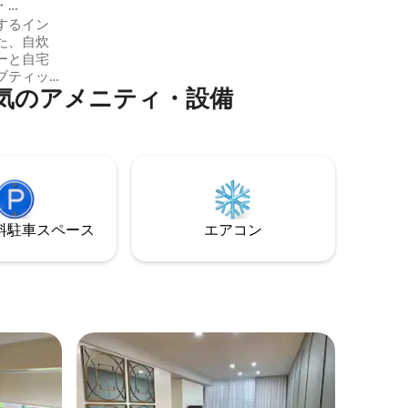
・
きます。カップルの隠れ家に最適です！
するイン
グレートオーシャンロードに近いです。
た、自炊
大きな寝室が1つと、とても小さな二段ベ
ーと自宅
ッドの部屋があります。 ご要望に応じ
ブティッ
て、プライベートサウナをご利用いただ
気のアメニティ・設備
けます。
ルーム・
ライベー
プレッソ
スマート
ド付きプ
ーフコース
⁠車ス⁠ペ⁠ー⁠ス
エアコン
設備が整