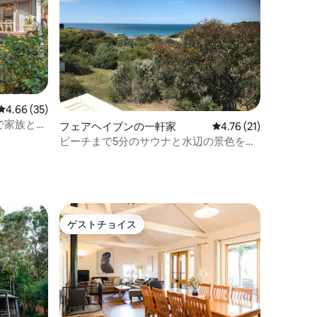
レビュー35件、5つ星中4.66つ星の平均評価
4.66 (35)
で家族と楽
フェアヘイブンの一軒家
レビュー21件、5つ星
4.76 (21)
ビーチまで5分のサウナと水辺の景色を楽
しめる広い家
ゲストチョイス
ゲストチョイス