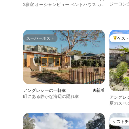
ジーロン
2寝室 オーシャンビュー ペントハウス カ
ンバーランドリゾート
スーパーホスト
ゲス
スーパーホスト
大好評の
アングレシーの一軒家
新しい宿泊先
新着
町にある静かな海辺の隠れ家
アングレ
夏のスペ
ンな家
ゲストチ
ゲストチ