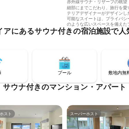
トスイート
赤外線サウナ・リザーブの眺望
ワーをお楽しみください。 🐶
Grovedale Escape
細部にまでこだわり、旅行を愛
私たちの犬、ポニー、鶏に会いに行
テリアデザイナーがデザインし
器。 🍃 木
可能なスイートは、プライバシ
曜日は最低2泊。日曜日～水曜日
のような広いスペースを備えた
。
イアにあるサウナ付きの宿泊施設で人
クホテルのような雰囲気です。 キングベ
ッド・ダブルシンクの専用バス
プライベート赤外線サウナ・プ
トパティオと公園の眺望・ネス
と朝食の必需品付き・55インチ
テレビ・専用デスク・キーパッ
ライベートエントランス。 ジーロング
CBDまで10分・トルキーとサ
i
プール
敷地内無料駐
トまで15分。 隅々まで清潔で、本当に
広々としており、心のこもった
っています。
サウナ付きのマンション・アパート
ホスト
スーパーホスト
ホスト
スーパーホスト