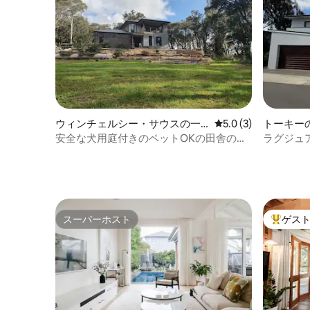
ウィンチェルシー・サウスの一
レビュー3件、5つ星
5.0 (3)
トーキー
軒家
安全な犬用庭付きのペットOKの田舎の別
ラグジュ
荘
パ、ウィ
スーパーホスト
ゲス
スーパーホスト
大好評の