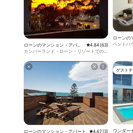
ローンの
ペントハ
ローンのマンション・アパー
レビュー63件、5つ星中
4.84 (63)
ト
カンバーランド・ローン・リゾートでの
滞在
ゲストチ
ゲストチ
ワンダー
ローンのマンション・アパート
レビュー3件、5つ星中
4.67 (3)