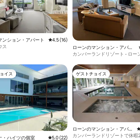
マンション・アパート
レビュー16件、5つ星中4.5つ星の平均評価
4.5 (16)
ウス
4.84つ星の平均評価
ローンのマンション・アパー
ト
カンバーランドリゾート - ロー
パート
ョイス
ゲストチョイス
ョイス
ゲストチョイス
ローンのマンション・アパー
ト
カンバーランドリゾートで休暇2 
ナ・ハイツの個室
レビュー22件、5つ星中5.0つ星の平均評価
5.0 (22)
4.67つ星の平均評価