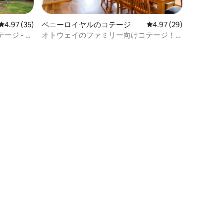
レビュー35件、5つ星中4.97つ星の平均評価
4.97 (35)
ペニーロイヤルのコテージ
レビュー29件、5つ星
4.97 (29)
ジ - ア
オトウェイのファミリー向けコテージ！
Mannagum