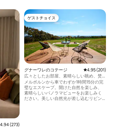
ペニーロ
ゲストチョイス
ゲスト
ゲストチョイス
ゲスト
アドベン
アアクテ
Bluegum
Cottage
テージの1つです。
き、キン
グルベッ
屋、バス
地の良い暖炉
まれた1
グナーワレのコテージ
レビュー201件、5つ星
4.95 (201)
内に位置
広々としたお部屋、素晴らしい眺め、焚
ムルーム
き火台、リラックス、バーベキュー、サ
メルボルンから車でわずか1時間15分の完
クも楽し
ウナ！
璧なエスケープ。開けた自然を楽しみ、
分、ジー
素晴らしいパノラマビューをお楽しみく
で2時間
ださい。美しい自然光が差し込むリビン
グルームでリラックス、楽しみ、再びつ
ながり、充電する場所です。屋外の家具
の周りのファイヤーピットの周りに座っ
たり、ベランダで北を向いて、空がキャ
レビュー273件、5つ星中4.94つ星の平均評価
4.94 (273)
ンバスのようなパドックを見ることがで