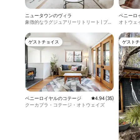
ニュータウンのヴィラ
ペニーロ
象徴的なラグジュアリーリトリート | プー
オトウェ
ル＆赤外線サウナ
つろぎ -
ゲストチョイス
ゲストチ
ゲストチョイス
ゲストチ
ペニーロイヤルのコテージ
レビュー35件、5つ星中
4.94 (35)
クーカブラ・コテージ・オトウェイズ