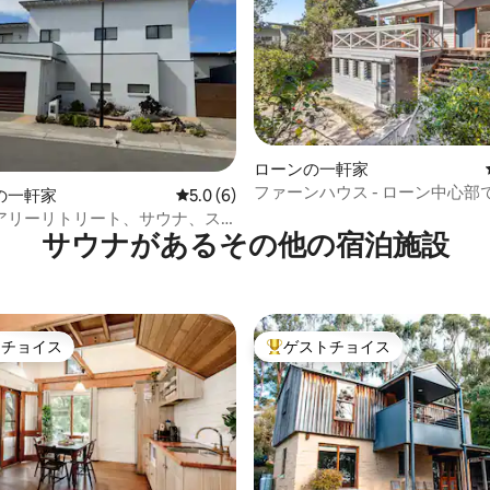
ローンの一軒家
ファーンハウス - ローン中心部
中5.0つ星の平均評価
の一軒家
レビュー6件、5つ星中5.0つ星の平均評価
5.0 (6)
しむ
アリーリトリート、サウナ、ス
サウナがあるその他の宿泊施設
ンダム・リゾートアクセス
トチョイス
ゲストチョイス
ゲストチョイスです。
大好評のゲストチョイスです。