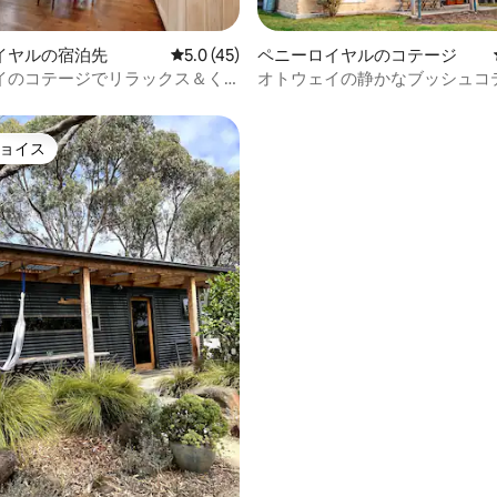
イヤルの宿泊先
レビュー45件、5つ星中5.0つ星の平均評価
5.0 (45)
ペニーロイヤルのコテージ
イのコテージでリラックス＆く
オトウェイの静かなブッシュコテー
 ブラックウッド
クイラ
ョイス
ョイス
4.94つ星の平均評価