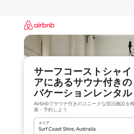
コ
ン
テ
ン
ツ
に
ス
キ
ッ
プ
サーフコーストシャイ
アにあるサウナ付きの
バケーションレンタル
Airbnbでサウナ付きのユニークな宿泊施設を
索・予約しよう
エリア
検索結果が表示されたら、上下の矢印キーを使っ