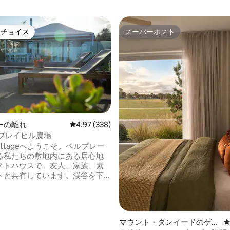
トチョイス
スーパーホスト
ゲストチョイスです。
スーパーホスト
ーの離れ
レビュー338件、5つ星中4.97つ星の平均評価
4.97 (338)
コテージ ブレイヒル農場
 Cottageへようこそ。ベルブレー
る私たちの敷地内にある居心地
ストハウスで、友人、家族、素
トと共有しています。渓谷を下
ーまで、そして向こう側の半島
🍀 グレート・オーシ
中5.0つ星の平均評価
ード近くのプライベートガーデ
スで、露天風呂、プール（温水
マウント・ダンイードのゲス
ません）、赤外線サウナ、屋外