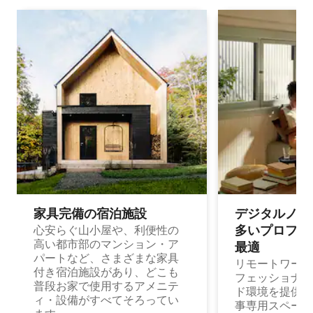
家具完備の宿⁠泊⁠施⁠設
デジタルノマド
多⁠いプ⁠ロ⁠フ⁠ェ⁠
心安らぐ山小屋や、利便性の
高い都市部のマンション・ア
最⁠適
パートなど、さまざまな家具
リモートワーク
付き宿泊施設があり、どこも
フェッショナル
普段お家で使用するアメニテ
ド環境を提供する
ィ・設備がすべてそろってい
事専用スペース