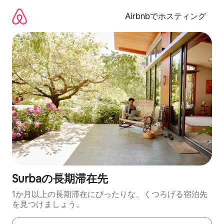
コ
ン
Airbnbでホスティング
テ
ン
ツ
に
ス
キ
ッ
プ
Surbaの長期滞在先
1か月以上の長期滞在にぴったりな、くつろげる宿泊先
を見つけましょう。