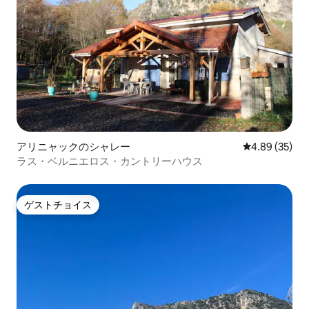
アリニャックのシャレー
レビュー35件
4.89 (35)
ラス・ベルニエロス・カントリーハウス
ゲストチョイス
ゲストチョイス