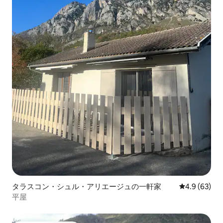
タラスコン・シュル・アリエージュの一軒家
レビュー63
4.9 (63)
平屋