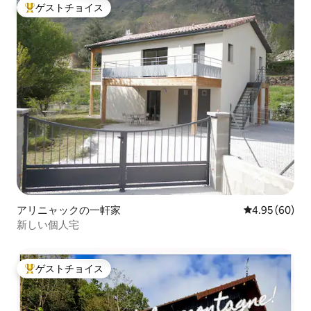
ゲストチョイス
大好評のゲストチョイスです。
アリニャックの一軒家
レビュー60件
4.95 (60)
新しい個人宅
ゲストチョイス
大好評のゲストチョイスです。