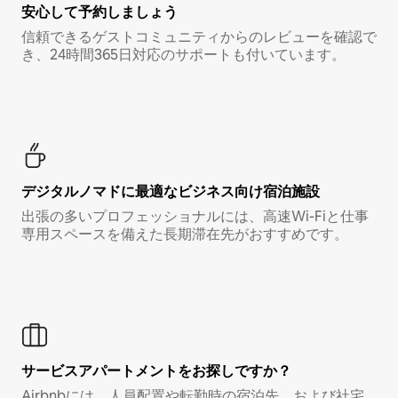
安心して予約しましょう
信頼できるゲストコミュニティからのレビューを確認で
き、24時間365日対応のサポートも付いています。
デジタルノマド⁠に最⁠適⁠なビ⁠ジ⁠ネ⁠ス⁠向⁠け宿⁠泊⁠施⁠設
出張の多いプロフェッショナルには、高速Wi-Fiと仕事
専用スペースを備えた長期滞在先がおすすめです。
サービスアパートメントをお探しですか？
Airbnbには、人員配置や転勤時の宿泊先、および社宅