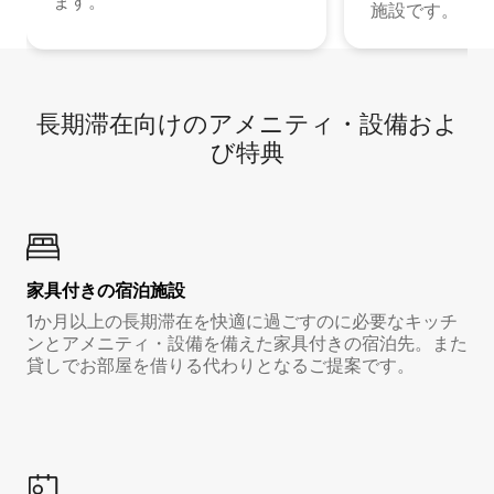
ます。
施設です。
長期滞在向け⁠のア⁠メ⁠ニ⁠テ⁠ィ⁠・設⁠備⁠およ
び特⁠典
家具付き⁠の宿⁠泊⁠施⁠設
1か月以上の長期滞在を快適に過ごすのに必要なキッチ
ンとアメニティ・設備を備えた家具付きの宿泊先。また
貸しでお部屋を借りる代わりとなるご提案です。