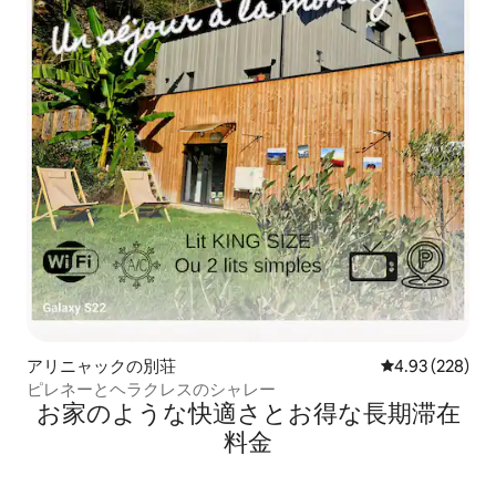
アリニャックの別荘
レビュー228件
4.93 (228)
ピレネーとヘラクレスのシャレー
お家のような快⁠適⁠さ⁠とお⁠得⁠な長⁠期⁠滞⁠在
料⁠金