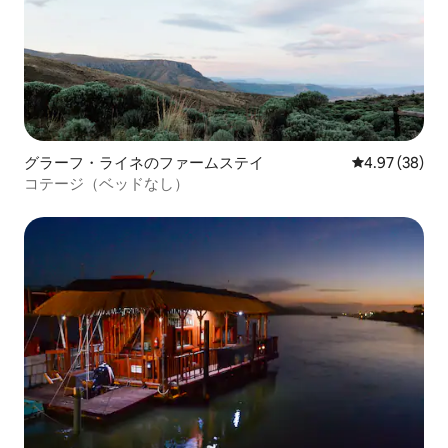
グラーフ・ライネのファームステイ
レビュー38件
4.97 (38)
コテージ（ベッドなし）