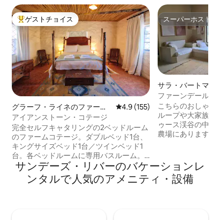
ゲストチョイス
スーパーホスト
大好評のゲストチョイスです。
スーパーホスト
サラ・バートマン
ィラ
ファーンデールフ
こちらのおしゃれ
グラーフ・ライネのファーム
レビュー155件、5つ星中4.9
4.9 (155)
ループや大家族にぴっ
ステイ
アイアンストーン・コテージ
ゥース渓谷の中で
完全セルフキャタリングの2ベッドルーム
農場にあります。 広々とした空間です。
のファームコテージ。ダブルベッド1台、
イエローウッドの
キングサイズベッド1台／ツインベッド1
きます。熱心なバ
台。各ベッドルームに専用バスルーム。
ナリナトロゲンや
サンデーズ・リバーのバケーションレ
プランジプール、ファイヤーピット、Wi-
または153種類の
Fi、エアコン、屋内暖炉、バーベキュー。
ンタルで人気のアメニティ・設備
れかを探すことが
リネンとタオルはご用意しました。4輪駆
つのハイキングコ
動車または高床車のご利用を強くおすす
でき、洞窟愛好家
めします。 エアコンは、10月から4月ま
を訪れることがで
での暑い夏の期間中に家を冷やすために
じている人はバズ