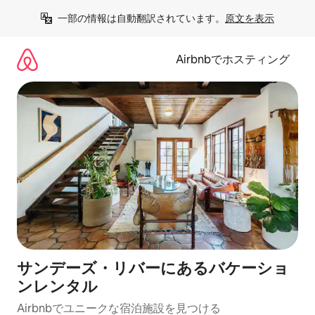
コ
一部の情報は自動翻訳されています。
原文を表示
ン
テ
ン
Airbnbでホスティング
ツ
に
ス
キ
ッ
プ
サンデーズ・リバーにあるバケーショ
ンレンタル
Airbnbでユニークな宿泊施設を見つける