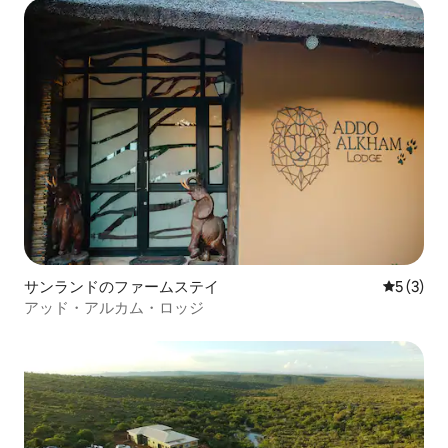
サンランドのファームステイ
レビュー
5 (3)
アッド・アルカム・ロッジ