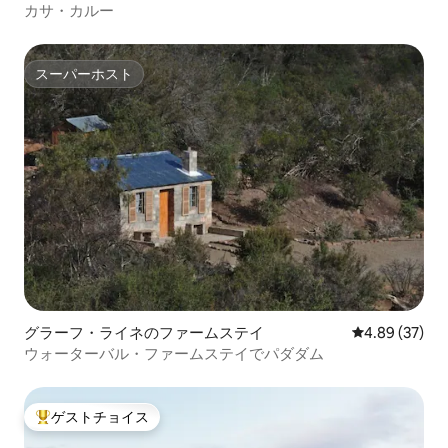
カサ・カルー
スーパーホスト
スーパーホスト
グラーフ・ライネのファームステイ
レビュー37件
4.89 (37)
ウォーターバル・ファームステイでパダダム
ゲストチョイス
大好評のゲストチョイスです。