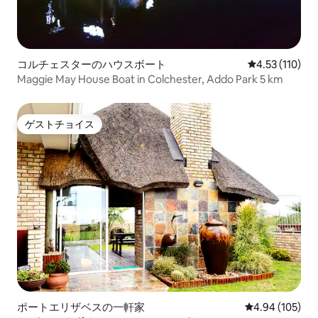
コルチェスターのハウスボート
レビュー110
4.53 (110)
Maggie May House Boat in Colchester, Addo Park 5 km
ゲストチョイス
ゲストチョイス
ポートエリザベスの一軒家
レビュー105件
4.94 (105)