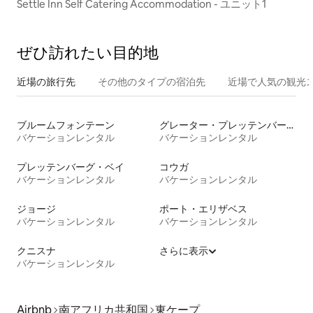
Settle Inn Self Catering Accommodation - ユニット1
ぜひ訪⁠れ⁠た⁠い目⁠的⁠地
近場の旅行先
その他のタ⁠イ⁠プ⁠の宿⁠泊⁠先
近場で人気の観光
ブルームフォンテーン
グレーター・プレッテンバーグ・ベイ
バケーションレンタル
バケーションレンタル
プレッテンバーグ・ベイ
コウガ
バケーションレンタル
バケーションレンタル
ジョージ
ポート・エリザベス
バケーションレンタル
バケーションレンタル
クニスナ
さらに表示
バケーションレンタル
Airbnb
南アフリカ共和国
東ケープ