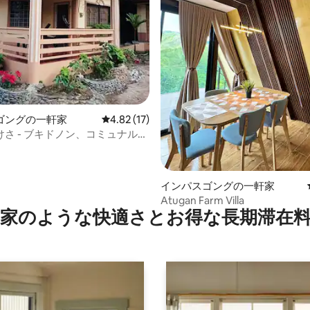
ゴングの一軒家
レビュー17件、5つ星中4.82つ星の平均評価
4.82 (17)
さ - ブキドノン、コミュナル牧
つ星中5つ星の平均評価
インパスゴングの一軒家
Atugan Farm Villa
家のような快⁠適⁠さ⁠とお⁠得⁠な長⁠期⁠滞⁠在料