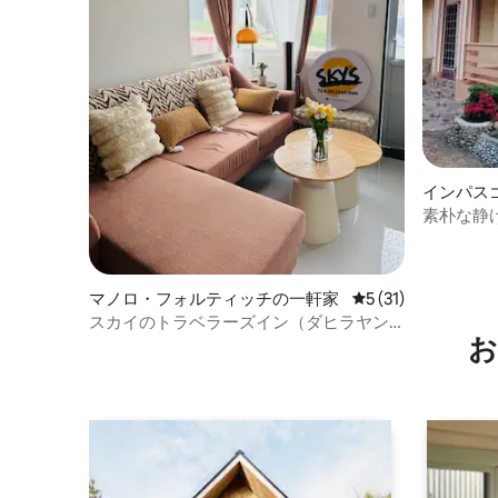
インパス
素朴な静け
場の近く
マノロ・フォルティッチの一軒家
レビュー31件、5
5 (31)
スカイのトラベラーズイン（ダヒラヤン
お
＆デルモンテ近く）