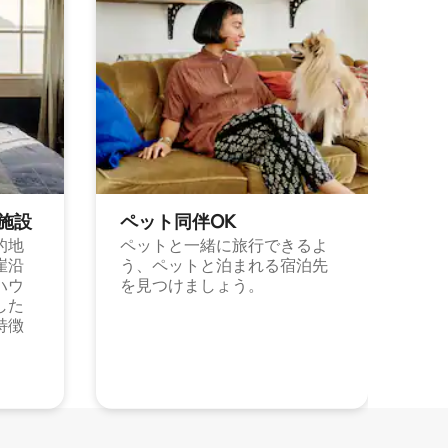
施⁠設
ペット同⁠伴OK
的地
ペットと一緒に旅行できるよ
崖沿
う、ペットと泊まれる宿泊先
ハウ
を見つけましょう。
した
特徴