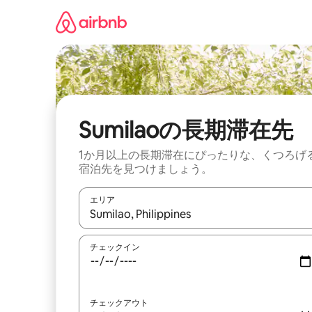
コ
ン
テ
ン
ツ
に
ス
キ
ッ
Sumilaoの長期滞在先
プ
1か月以上の長期滞在にぴったりな、くつろげ
宿泊先を見つけましょう。
エリア
検索結果が表示されたら、上下の矢印キーを使っ
チェックイン
チェックアウト