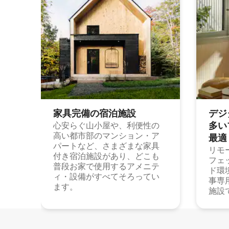
家具完備の宿⁠泊⁠施⁠設
デジ
多⁠いプ
心安らぐ山小屋や、利便性の
高い都市部のマンション・ア
最⁠適
パートなど、さまざまな家具
リモ
付き宿泊施設があり、どこも
フェ
普段お家で使用するアメニテ
ド環
ィ・設備がすべてそろってい
事専
ます。
施設