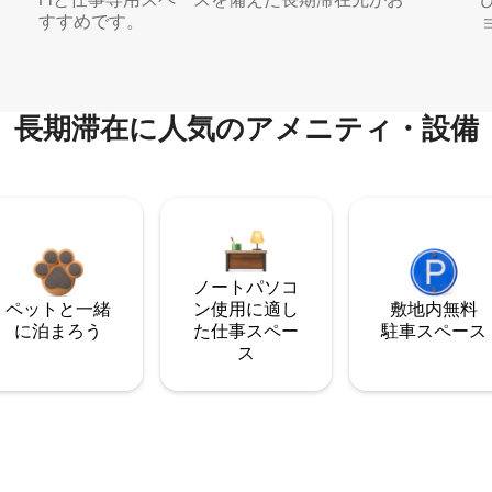
すすめです。
長期滞在に人気のアメニティ・設備
ノートパソコ
ペットと一緒
ン使用に適し
敷地内無料
に泊まろう
た仕事スペー
駐⁠車ス⁠ペ⁠ー⁠ス
ス