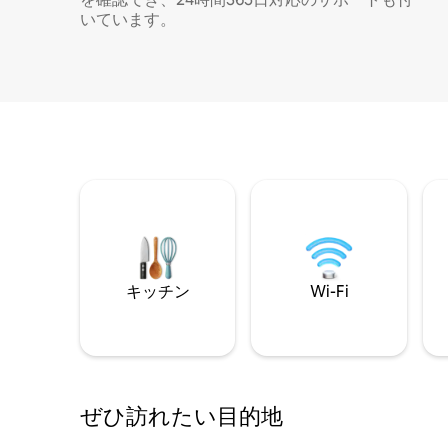
いています。
キッチン
Wi-Fi
ぜひ訪⁠れ⁠た⁠い目⁠的⁠地