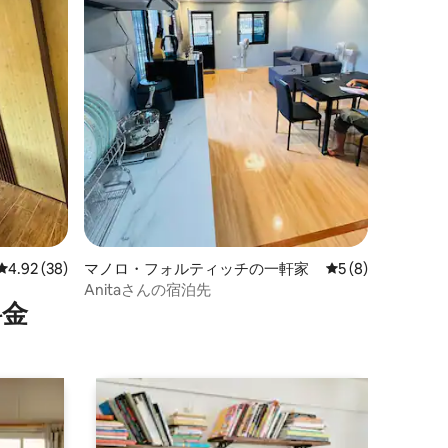
レビュー38件、5つ星中4.92つ星の平均評価
4.92 (38)
マノロ・フォルティッチの一軒家
レビュー8件、5
5 (8)
Anitaさんの宿泊先
⁠金