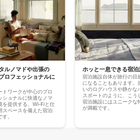
タルノマドや出⁠張⁠の
ホッと一⁠息⁠で⁠き⁠る宿⁠泊
⁠ロ⁠フ⁠ェ⁠ッ⁠シ⁠ョ⁠ナ⁠ル⁠に
宿泊施設自体が旅行の目
になることもあります。
いのログハウスや静かな
ートワークが中心のプロ
スボートのように、こう
ッショナルに快適なノマ
宿泊施設にはユニークな
境を提供する、Wi-Fiと仕
が満載です。
用スペースを備えた宿泊
です。