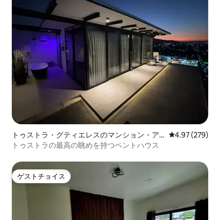
トゥストラ・グティエレスのマンション・ア
レビュー279件
4.97 (279)
パート
トゥストラの最高の眺めを持つペントハウス
ゲストチョイス
ゲストチョイス