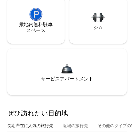
敷地内無料駐⁠車
ジム
ス⁠ペ⁠ー⁠ス
サービスアパートメント
ぜひ訪⁠れ⁠た⁠い目⁠的⁠地
長期滞在に人気の旅行先
近場の旅行先
その他のタ⁠イ⁠プ⁠の宿