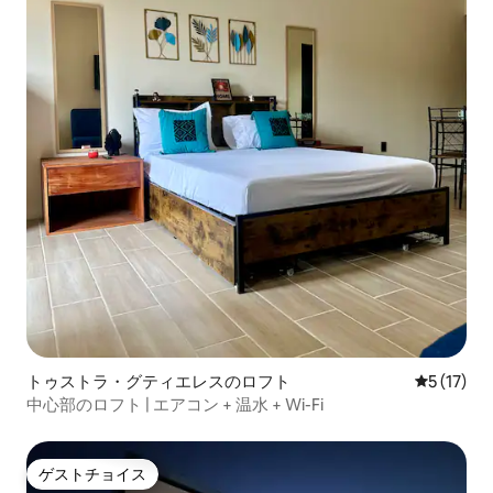
トゥストラ・グティエレスのロフト
レビュー1
5 (17)
中心部のロフト | エアコン + 温水 + Wi-Fi
ゲストチョイス
ゲストチョイス