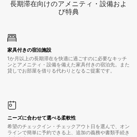
長期滞在向け⁠のア⁠メ⁠ニ⁠テ⁠ィ⁠・設⁠備⁠およ
び特⁠典
家具付き⁠の宿⁠泊⁠施⁠設
1か月以上の長期滞在を快適に過ごすのに必要なキッチ
ンとアメニティ・設備を備えた家具付きの宿泊先。また
貸しでお部屋を借りる代わりとなるご提案です。
ニーズに合わせて選べる柔軟性
希望のチェックイン・チェックアウト日を選んで、オン
ラインで簡単に予約できる上、追加の義務や書類手続き