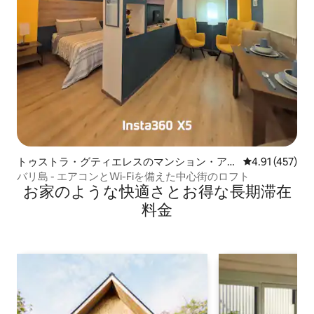
トゥストラ・グティエレスのマンション・アパ
レビュー457件
4.91 (457)
ート
バリ島 - エアコンとWi-Fiを備えた中心街のロフト
お家のような快⁠適⁠さ⁠とお⁠得⁠な長⁠期⁠滞⁠在
料⁠金