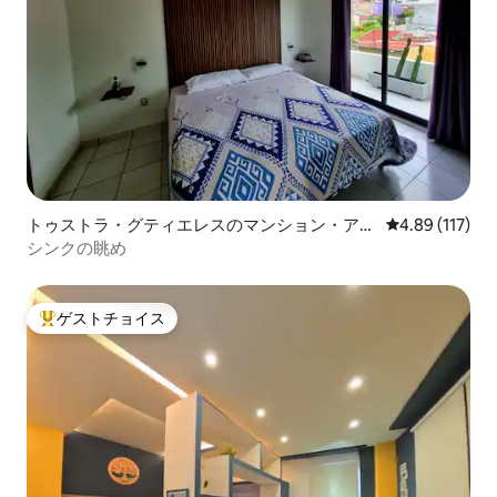
トゥストラ・グティエレスのマンション・アパ
レビュー117件
4.89 (117)
ート
シンクの眺め
ゲストチョイス
大好評のゲストチョイスです。