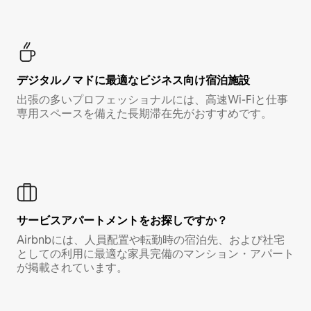
デジタルノマド⁠に最⁠適⁠なビ⁠ジ⁠ネ⁠ス⁠向⁠け宿⁠泊⁠施⁠設
出張の多いプロフェッショナルには、高速Wi-Fiと仕事
専用スペースを備えた長期滞在先がおすすめです。
サービスアパートメントをお探しですか？
Airbnbには、人員配置や転勤時の宿泊先、および社宅
としての利用に最適な家具完備のマンション・アパート
が掲載されています。