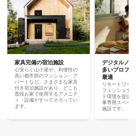
家具完備の宿⁠泊⁠施⁠設
デジタルノマド
多⁠いプ⁠ロ⁠フ⁠ェ⁠
心安らぐ山小屋や、利便性の
高い都市部のマンション・ア
最⁠適
パートなど、さまざまな家具
リモートワーク
付き宿泊施設があり、どこも
フェッショナル
普段お家で使用するアメニテ
ド環境を提供する
ィ・設備がすべてそろってい
事専用スペース
ます。
施設です。