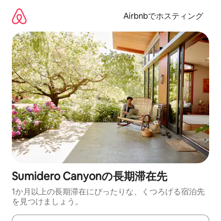
コ
ン
Airbnbでホスティング
テ
ン
ツ
に
ス
キ
ッ
プ
Sumidero Canyonの長期滞在先
1か月以上の長期滞在にぴったりな、くつろげる宿泊先
を見つけましょう。