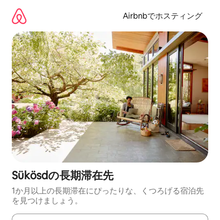
コ
ン
Airbnbでホスティング
テ
ン
ツ
に
ス
キ
ッ
プ
Sükösdの長期滞在先
1か月以上の長期滞在にぴったりな、くつろげる宿泊先
を見つけましょう。