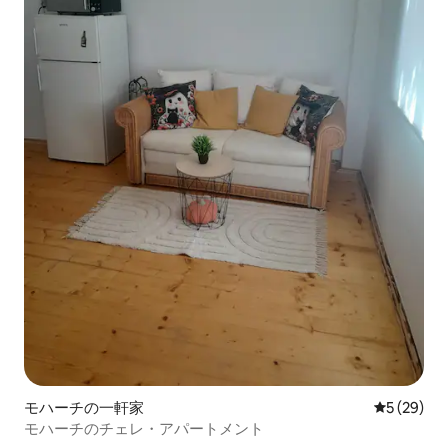
モハーチの一軒家
レビュー2
5 (29)
モハーチのチェレ・アパートメント