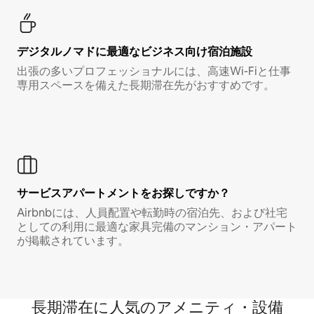
デジタルノマド⁠に最⁠適⁠なビ⁠ジ⁠ネ⁠ス⁠向⁠け宿⁠泊⁠施⁠設
出張の多いプロフェッショナルには、高速Wi-Fiと仕事
専用スペースを備えた長期滞在先がおすすめです。
サービスアパートメントをお探しですか？
Airbnbには、人員配置や転勤時の宿泊先、および社宅
としての利用に最適な家具完備のマンション・アパート
が掲載されています。
長期滞在に人気のアメニティ・設備