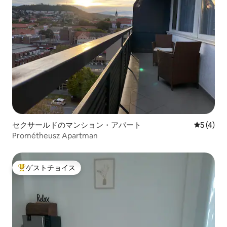
セクサールドのマンション・アパート
レビュー
5 (4)
Prométheusz Apartman
ゲストチョイス
大好評のゲストチョイスです。