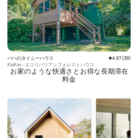
バハのタイニーハウス
レビュー39件
4.97 (39)
KisKas - エコリパリアンフォレストハウス
お家のような快⁠適⁠さ⁠とお⁠得⁠な長⁠期⁠滞⁠在
料⁠金