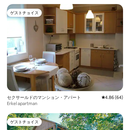
ゲストチョイス
ゲストチョイス
セクサールドのマンション・アパート
レビュー64件
4.86 (64)
Erkel apartman
ゲストチョイス
ゲストチョイス