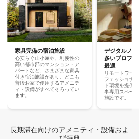
家具完備の宿⁠泊⁠施⁠設
デジタルノマド
多⁠いプ⁠ロ⁠フ⁠ェ⁠
心安らぐ山小屋や、利便性の
高い都市部のマンション・ア
最⁠適
パートなど、さまざまな家具
リモートワーク
付き宿泊施設があり、どこも
フェッショナル
普段お家で使用するアメニテ
ド環境を提供する
ィ・設備がすべてそろってい
事専用スペース
ます。
施設です。
長期滞在向け⁠のア⁠メ⁠ニ⁠テ⁠ィ⁠・設⁠備⁠およ
び特⁠典