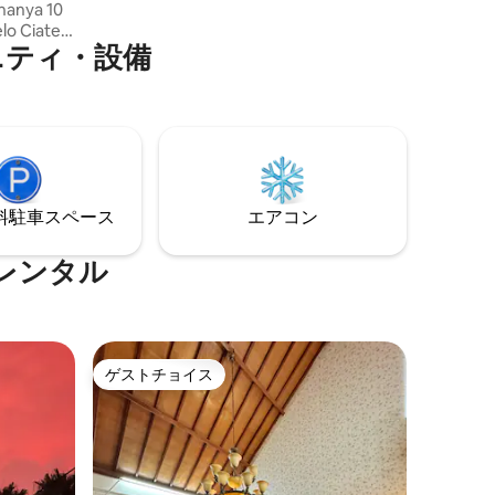
 hanya 10
lo Ciater,
ニティ・設備
o, Gn. タン
ンドンま
イク＆通常
isでの休暇を
ができま
⁠車ス⁠ペ⁠ー⁠ス
エアコン
レンタル
ゲストチョイス
ゲストチョイス