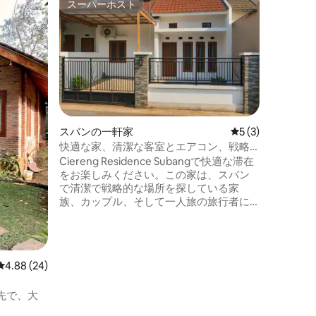
スーパーホスト
スーパ
スーパーホスト
スーパ
O.Rain H
🌿 ヴィラO.レ
そ。レイン
建ての建
トな日本
しく静か
は、バン
快適な雰
友達との
スバンの一軒家
レビュー3件、5
5 (3)
い集まりに最適で
快適な家、清潔な客室とエアコン、戦略
ワ州バン
的なロケーション
Ciereng Residence Subangで快適な滞在
タイプ： 
をお楽しみください。この家は、スバン
で清潔で戦略的な場所を探している家
族、カップル、そして一人旅の旅行者に
適しています。 利用可能な設備： >エア
コン、柔らかいマットレス、清潔なシー
ツを備えた2つの寝室 >快適なソファーを
備えたリビングルーム >トイレ付きの清潔
レビュー24件、5つ星中4.88つ星の平均評価
4.88 (24)
なバスルーム >駐車場 戦略的なロケーシ
ョン： > Ciereng病院、Planet
先で、大
Waterboomまで3分 >スバン市内中心部ま
。
で10分 >コンビニや飲食店の近く。