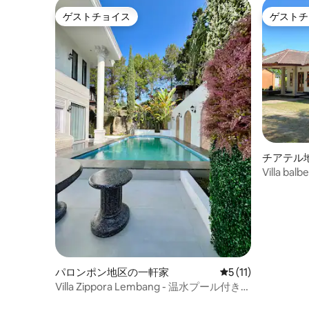
ゲストチョイス
ゲストチ
ゲストチョイス
ゲストチ
チアテル
Villa balb
パロンポン地区の一軒家
レビュー11件、5
5 (11)
Villa Zippora Lembang - 温水プール付きヴ
ィラ