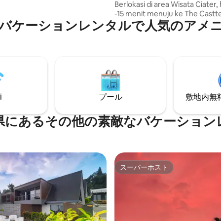
Berlokasi di area Wisata Ciater,
-15 menit menuju ke The Castte
バケーションレンタルで人気のアメ
The Ranch Ciater, Cikole, Astr
クバン・ペラフ、レンバン・バ
で自動車で30 ～ 35分（車・バ
の交通渋滞） 9パキスにはカフェとレスト
ランがあり、Villa Rice 9 Pak
楽しみながら、舌を満たすこと
す。
i
プール
敷地内無料駐
県にあるその他の素敵なバケーション
スーパーホスト
スーパーホスト