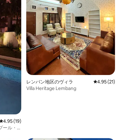
レンバン地区のヴィラ
レビュー21件、5つ星
4.95 (21)
Villa Heritage Lembang
レビュー19件、5つ星中4.95つ星の平均評価
4.95 (19)
プール・