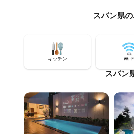
ューグリル、ミネラルウォーター、Wi-
さい。
Fi、Netflix、カラオケ、新鮮な空気のある
スバン県の
居心地の良いバルコニーがあります。 レ
ンバンパーク動物園、Dusun Bambu、そ
の他のアトラクションの近くに位置し、
ご家族の集まりや友人同士の旅行に最適
です。 追加のベッドやケータリングが必
要ですか？お気軽にご相談ください。
キッチン
Wi-F
スバン