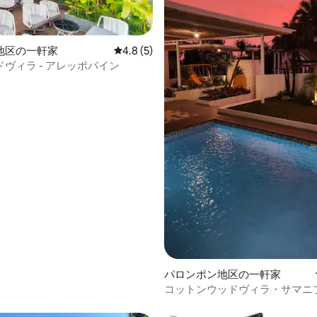
中4.91つ星の平均評価
地区の一軒家
レビュー5件、5つ星中4.8つ星の平均評価
4.8 (5)
ヴィラ - アレッポパイン
パロンポン地区の一軒家
コットンウッドヴィラ・サマニ
ホットジャグジー・ビリヤード