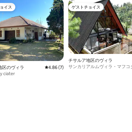
ョイス
ゲストチョイス
ョイス
ゲストチョイス
チサルア地区のヴィラ
サンカリアルムヴィラ・マフコ
地区のヴィラ
レビュー7件、5つ星中4.86つ星の平均評価
4.86 (7)
クリアン・グランピング
ey ciater
つ星中5つ星の平均評価