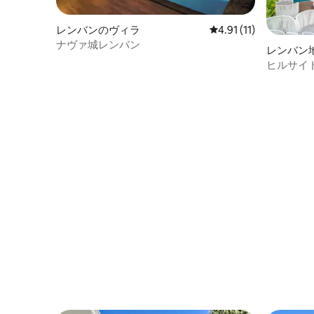
レンバンのヴィラ
レビュー11件、5つ星
4.91 (11)
ナヴァ城レンバン
レンバン
ヒルサイド