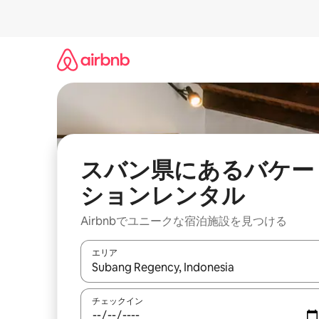
コ
ン
テ
ン
ツ
に
ス
キ
ッ
プ
スバン県にあるバケー
ションレンタル
Airbnbでユニークな宿泊施設を見つける
エリア
検索結果が表示されたら、上下の矢印キーを使っ
チェックイン