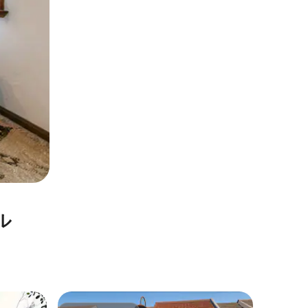
ル
レンバン