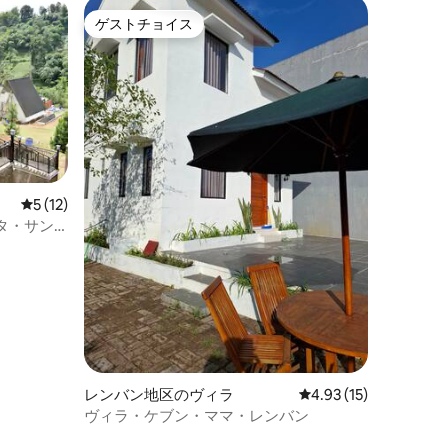
ゲストチョイス
ゲストチョイス
レビュー12件、5つ星中5つ星の平均評価
5 (12)
タ・サン
レンバン地区のヴィラ
レビュー15件、5つ星
4.93 (15)
ヴィラ・ケブン・ママ・レンバン