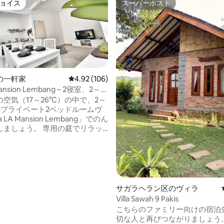
ョイス
スーパーホスト
ョイス
スーパーホスト
の一軒家
レビュー106件、5つ星中4.92つ星の平均評価
4.92 (106)
 Mansion Lembang – 2寝室、2～6
空気（17～26°C）の中で、2～
のプライベート2ベッドルームヴ
a LA Mansion Lembang」でのん
う。 専用の庭でリラッ
居心地の良いバーベキューナイ
つ星中5つ星の平均評価
しみください。設備の整ったキ
Wi-Fi、Netflix、HBO Max、
日のアジア風朝食をご用意して
仕事中の滞在や週末のお出かけ
ク＆動物園ま
サガラヘラン区のヴィラ
7分、人気観光スポットの近く、
Villa Sawah 9 Pakis
 Padalarangまで15km。快適で、
こちらのファミリー向けの宿泊
イベート。 ご予約前に、
切な人と再びつながりましょう
設の料金ポリシーをご確認くだ