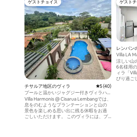
ゲストチョイス
ゲストチ
ゲストチョイス
ゲストチ
レンバン
Villa LA
名様向け
涼しい山の
6名様用
ィラ「Vill
びり過ごしましょ
クスし、
チサルア地区のヴィラ
レビュー40件、5
5 (40)
トをお楽
プールと温かいジャグジー付きヴィラハ
ッチン、高速
ーモニス
Villa Harmonis @ Cisarua Lembangでは、
さらに毎
息をのむようなプランテーションと山の
います。
景色を楽しめる思い出に残る休暇をお過
に最適です。 レンバンパー
ごしいただけます。 このヴィラには、プ
でわずか
ール、温かいジャグジー、3ベッドルー
Whoosh
ム、給湯器付きの3バスルーム、追加ベッ
禁煙、完全プラ
ド7台、キッチン、電子レンジ、バーベキ
当宿泊施