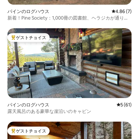
パインのログハウス
レビュー7件
4.86 (7)
新着！Pine Society：1,000冊の図書館、ヘラジカが通り過
ぎる
ゲストチョイス
大好評のゲストチョイスです。
パインのログハウス
レビュー6
5 (61)
露天風呂のある豪華な崖沿いのキャビン
ゲストチョイス
大好評のゲストチョイスです。