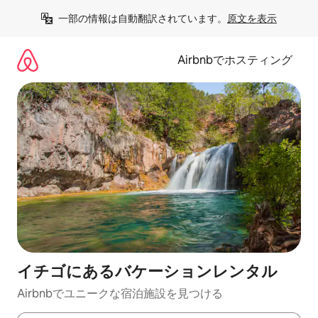
コ
一部の情報は自動翻訳されています。
原文を表示
ン
テ
ン
Airbnbでホスティング
ツ
に
ス
キ
ッ
プ
イチゴにあるバケーションレンタル
Airbnbでユニークな宿泊施設を見つける