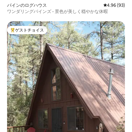
パインのログハウス
レビュー93件
4.96 (93)
ワンダリングパインズ - 景色が美しく穏やかな休暇
ゲストチョイス
大好評のゲストチョイスです。