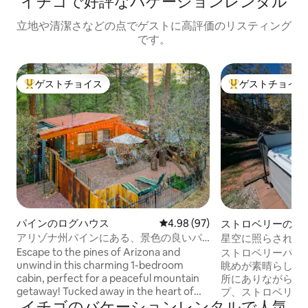
イチゴで好評なバケーションレンタル
立地や清潔さなどの点でゲストに高評価のリスティング
です。
ゲストチョイス
ゲストチョイス
大好評のゲストチョイスです。
大好評のゲストチ
パインのログハウス
レビュー97件、5つ星中4.98
4.98 (97)
ストロベリーの一
アリゾナ州パインにある、景色の良いパ
星空に照らされた
ティオ付きの快適な1ベッドルームログハ
台：マウンテンエ
Escape to the pines of Arizona and
ストロベリーバレ
ウス
ト）
unwind in this charming 1-bedroom
眺めが素晴らしい
cabin, perfect for a peaceful mountain
所にありながら、
getaway! Tucked away in the heart of
プ、ストロベリー
イチゴのバケーションレンタルで人気
Pine, this cozy retreat features a
アクセスできます。 ジャグジーから