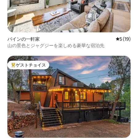
パインの一軒家
レビュー1
5 (19)
山の景色とジャグジーを楽しめる豪華な宿泊先
ゲストチョイス
大好評のゲストチョイスです。