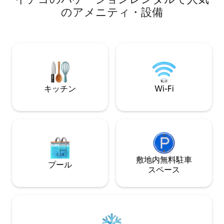
beautiful outdoor patio surrounded by
を眺めたり、デッ
のアメニティ・設備
tall trees, ideal for morning coffee,
ーヒーを楽しんだ
evening wine, or stargazing under the
からは、暖かいモ
clear mountain sky! Whether you're
地、野生動物の景
hiking nearby trails, exploring local shops
す。Starlink
and restaurants, or simply recharging in
台、75インチの
nature, this cabin offers the perfect
ボード、卓球、コ
home base!!
ケ、カードゲーム
ン、十分なラウン
キッチン
Wi-Fi
レージ、外に十分
ます。
敷地内無料駐⁠車
プール
ス⁠ペ⁠ー⁠ス