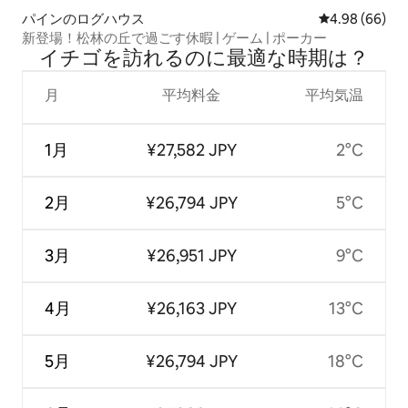
パインのログハウス
レビュー66件
4.98 (66)
新登場！松林の丘で過ごす休暇 | ゲーム | ポーカー
イチゴを訪⁠れ⁠るの⁠に最⁠適⁠な時⁠期⁠は⁠？
月
平均料金
平均気温
1月
¥27,582 JPY
2°C
2月
¥26,794 JPY
5°C
3月
¥26,951 JPY
9°C
4月
¥26,163 JPY
13°C
5月
¥26,794 JPY
18°C