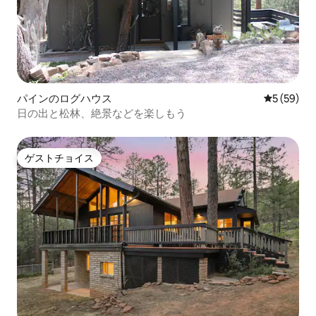
パインのログハウス
レビュー5
5 (59)
日の出と松林、絶景などを楽しもう
ゲストチョイス
ゲストチョイス