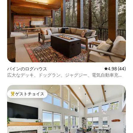
パインのログハウス
レビュー44件
4.98 (44)
広大なデッキ、ドッグラン、ジャグジー、電気自動車充電
器
ゲストチョイス
大好評のゲストチョイスです。