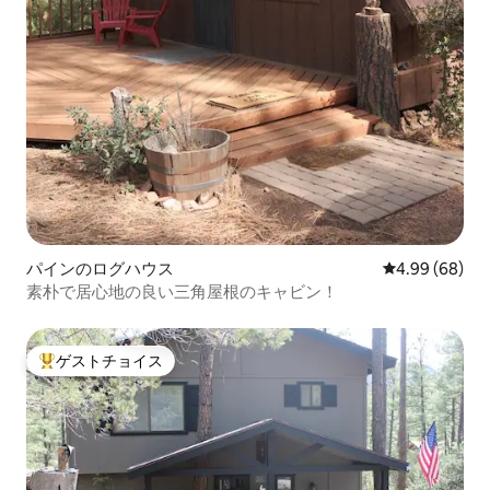
パインのログハウス
レビュー68件
4.99 (68)
素朴で居心地の良い三角屋根のキャビン！
ゲストチョイス
大好評のゲストチョイスです。