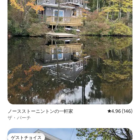
ノースストーニントンの一軒家
レビュー146件
4.96 (146)
ザ・パーチ
ゲストチョイス