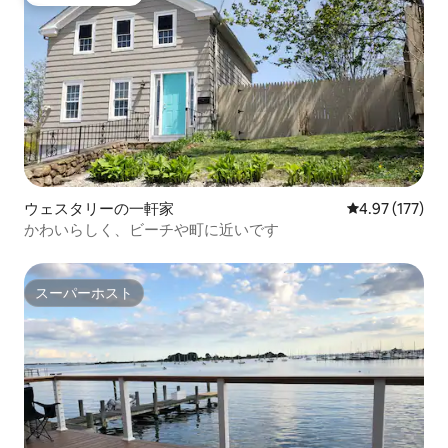
ゲストチョイス
ウェスタリーの一軒家
レビュー177件
4.97 (177)
かわいらしく、ビーチや町に近いです
スーパーホスト
スーパーホスト