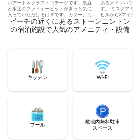
いアート＆クラフトコテージです。裏庭
あるメインハウス
と水辺のファイヤーピットがきっと気に
す。 ミスクアミ
入っていただけるはずです。カヌー、カ
ヒルから3マイル
ビーチの近くにあるストーンニントン
ヤック、パドルボードは無料でご利用い
す。 歴史的なウェスタリーのダウンタウ
ただけます。ボートを持参するか、スト
ンには、レストラ
の宿泊施設で人気のアメニティ・設備
ーニントン・マリーナで50%オフでレン
ンが活気づいており
タルしてください。ソルトウォーター・
ところにあります。 ストニントンま
ファーム・ブドウ園と同じ入り江にあ
ミスティックまで
り、ミスティック水族館、ミスティッ
ングや地元のブド
ク・シーポート、フォックスウッズ、モ
きます。 運が良いと思いますか？モヒガ
ーヒガン・サン・リゾートの近くに位置
ンサン＆フォック
しています。お子様連れのご家族やペッ
にあります！ ニューポートとプロビデン
ト連れのご家族におすすめです。コテー
スまで車で45分です。
キッチン
Wi-Fi
ジの空調設備は、環境にやさしいセント
ローしてください@ru
ラル空調とヒートポンプにアップグレー
ドされました。
敷地内無料駐⁠車
プール
ス⁠ペ⁠ー⁠ス