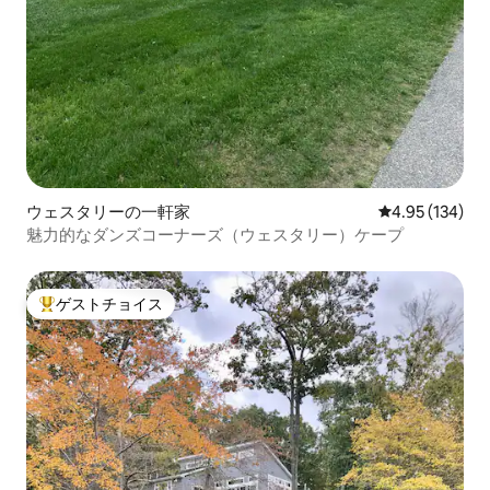
ウェスタリーの一軒家
レビュー134件
4.95 (134)
魅力的なダンズコーナーズ（ウェスタリー）ケープ
ゲストチョイス
大好評のゲストチョイスです。