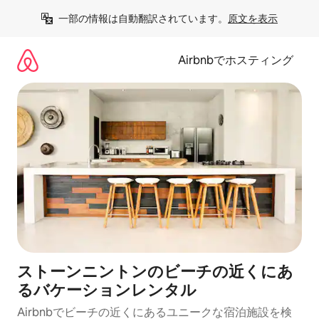
コ
一部の情報は自動翻訳されています。
原文を表示
ン
テ
ン
Airbnbでホスティング
ツ
に
ス
キ
ッ
プ
ストーンニントンのビーチの近くにあ
るバケーションレンタル
Airbnbでビーチの近くにあるユニークな宿泊施設を検