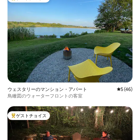
大好評のゲストチョイスです。
ウェスタリーのマンション・アパート
レビュー4
5 (46)
鳥瞰図のウォーターフロントの客室
ゲストチョイス
大好評のゲストチョイスです。