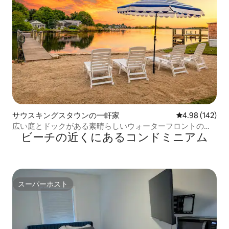
サウスキングスタウンの一軒家
レビュー142件
4.98 (142)
広い庭とドックがある素晴らしいウォーターフロントのコ
ビーチの近くにあるコンドミニアム
テージ！
スーパーホスト
スーパーホスト