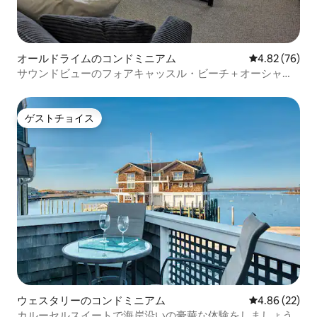
オールドライムのコンドミニアム
レビュー76件
4.82 (76)
サウンドビューのフォアキャッスル・ビーチ＋オーシャン
ビュー＋日の出
ゲストチョイス
ゲストチョイス
ウェスタリーのコンドミニアム
レビュー22件
4.86 (22)
カルーセルスイートで海岸沿いの豪華な体験をしましょう