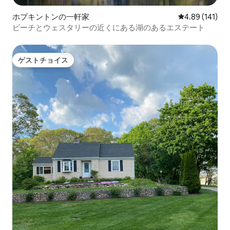
ホプキントンの一軒家
レビュー141件
4.89 (141)
ビーチとウェスタリーの近くにある湖のあるエステート
ゲストチョイス
ゲストチョイス