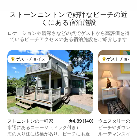
ストーンニントンで好評なビーチの近
くにある宿泊施設
ロケーションや清潔さなどの点でゲストから高評価を得
ているビーチアクセスのある宿泊施設をご紹介します
ゲストチョイス
ゲストチョイス
大好評のゲストチョイスです。
大好評のゲストチ
ストニントンの一軒家
レビュー140件、5つ星中4.89
4.89 (140)
ウェスタリーのゲ
ト
水辺にあるコテージ（ドック付き）
ビーチやダウンタ
海の入り江に桟橋があり、ビーチにも近
ルーデマンスイー