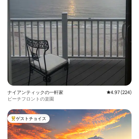
ナイアンティックの一軒家
レビュー224件
4.97 (224)
ビーチフロントの楽園
ゲストチョイス
大好評のゲストチョイスです。