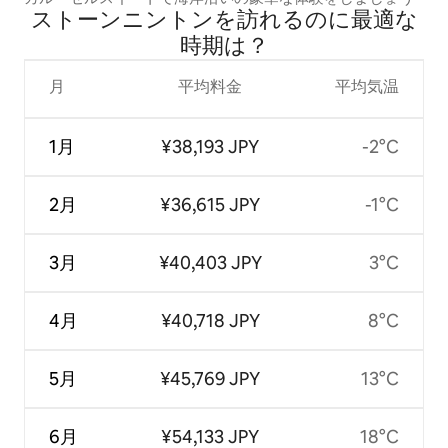
ストーンニントンを訪⁠れ⁠るの⁠に最⁠適⁠な
時⁠期⁠は⁠？
月
平均料金
平均気温
1月
¥38,193 JPY
-2°C
2月
¥36,615 JPY
-1°C
3月
¥40,403 JPY
3°C
4月
¥40,718 JPY
8°C
5月
¥45,769 JPY
13°C
6月
¥54,133 JPY
18°C