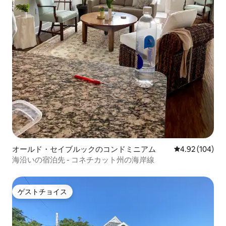
オールド・セイブルックのコンドミニアム
レビュー104件
4.92 (104)
海沿いの宿泊先 - コネチカット州の海岸線
ゲストチョイス
ゲストチョイス