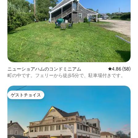
ニューショアハムのコンドミニアム
レビュー58件
4.86 (58)
町の中です。フェリーから徒歩5分で、駐車場付きです。
ゲストチョイス
ゲストチョイス