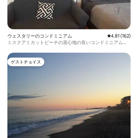
ウェスタリーのコンドミニアム
レビュー162件
4.81 (162)
ミスクアミカットビーチの居心地の良いコンドミニアム。6
号室
ゲストチョイス
ゲストチョイス