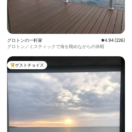
グロトンの一軒家
レビュー226件
4.94 (226)
グロトン／ミスティックで海を眺めながらの休暇
ゲストチョイス
大好評のゲストチョイスです。