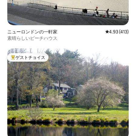
ニューロンドンの一軒家
レビュー413件
4.93 (413)
素晴らしいビーチハウス
ゲストチョイス
大好評のゲストチョイスです。