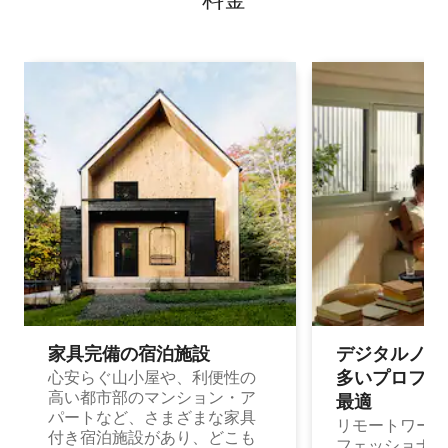
家具完備の宿⁠泊⁠施⁠設
デジタルノマド
多⁠いプ⁠ロ⁠フ⁠ェ⁠
心安らぐ山小屋や、利便性の
高い都市部のマンション・ア
最⁠適
パートなど、さまざまな家具
リモートワーク
付き宿泊施設があり、どこも
フェッショナル