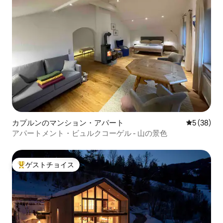
カプルンのマンション・アパート
レビュー3
5 (38)
アパートメント・ビュルクコーゲル - 山の景色
ゲストチョイス
大好評のゲストチョイスです。