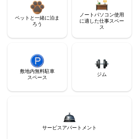
ノートパソコン使用
ペットと一緒に泊ま
に適した仕事スペー
ろう
ス
敷地内無料駐⁠車
ジム
ス⁠ペ⁠ー⁠ス
サービスアパートメント