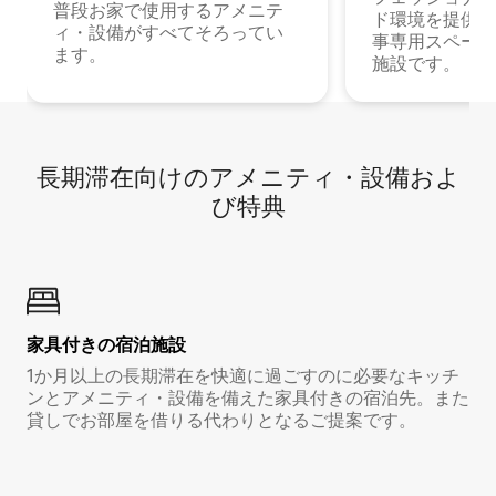
普段お家で使用するアメニテ
ド環境を提供する
ィ・設備がすべてそろってい
事専用スペース
ます。
施設です。
長期滞在向け⁠のア⁠メ⁠ニ⁠テ⁠ィ⁠・設⁠備⁠およ
び特⁠典
家具付き⁠の宿⁠泊⁠施⁠設
1か月以上の長期滞在を快適に過ごすのに必要なキッチ
ンとアメニティ・設備を備えた家具付きの宿泊先。また
貸しでお部屋を借りる代わりとなるご提案です。