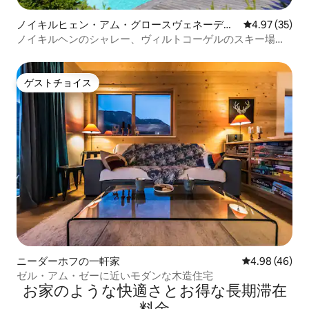
ノイキルヒェン・アム・グロースヴェネーディ
レビュー35件
4.97 (35)
ガーのシャレー
ノイキルヘンのシャレー、ヴィルトコーゲルのスキー場に
近い
ゲストチョイス
ゲストチョイス
ニーダーホフの一軒家
レビュー46件
4.98 (46)
ゼル・アム・ゼーに近いモダンな木造住宅
お家のような快⁠適⁠さ⁠とお⁠得⁠な長⁠期⁠滞⁠在
料⁠金