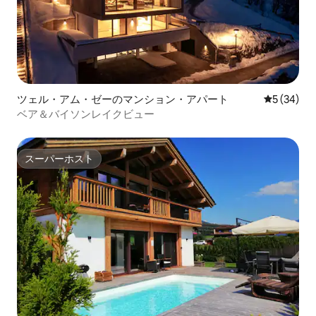
ツェル・アム・ゼーのマンション・アパート
レビュー3
5 (34)
ベア＆バイソンレイクビュー
スーパーホスト
スーパーホスト