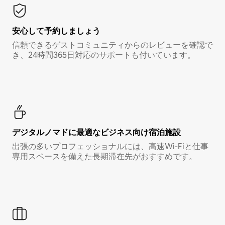
安心して予約しましょう
信頼できるゲストコミュニティからのレビューを確認で
き、24時間365日対応のサポートも付いています。
デジタルノマド⁠に最⁠適⁠なビ⁠ジ⁠ネ⁠ス⁠向⁠け宿⁠泊⁠施⁠設
出張の多いプロフェッショナルには、高速Wi-Fiと仕事
専用スペースを備えた長期滞在先がおすすめです。