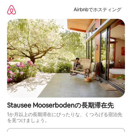
コ
ン
Airbnbでホスティング
テ
ン
ツ
に
ス
キ
ッ
プ
Stausee Mooserbodenの長期滞在先
1か月以上の長期滞在にぴったりな、くつろげる宿泊先
を見つけましょう。