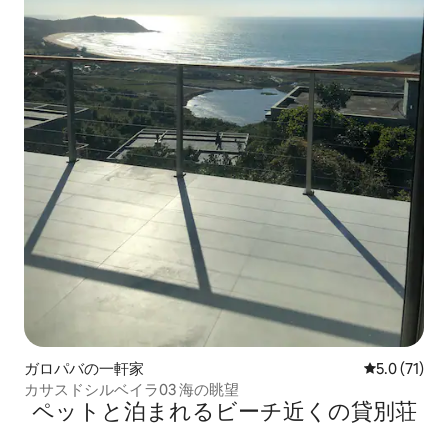
ガロパバの一軒家
レビュー71
5.0 (71)
カサスドシルベイラ03 海の眺望
ペットと泊まれるビーチ近くの貸別荘