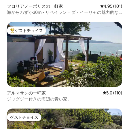
フロリアノーポリスの一軒家
レビュー101件
4.95 (101)
海からわずか30m - リベイラン・ダ・イーリャの魅力的な
家
ゲストチョイス
大好評のゲストチョイスです。
アルマサンの一軒家
レビュー110
5.0 (110)
ジャグジー付きの海辺の青い家。
ゲストチョイス
ゲストチョイス