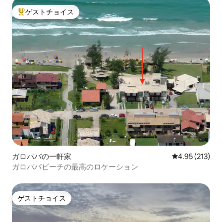
ゲストチョイス
大好評のゲストチョイスです。
ガロパバの一軒家
レビュー213件
4.95 (213)
ガロパバビーチの最高のロケーション
ゲストチョイス
ゲストチョイス