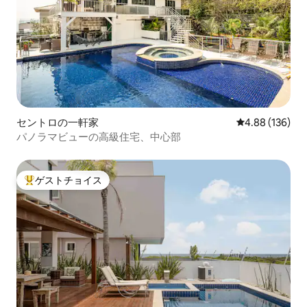
セントロの一軒家
レビュー136件
4.88 (136)
パノラマビューの高級住宅、中心部
ゲストチョイス
大好評のゲストチョイスです。