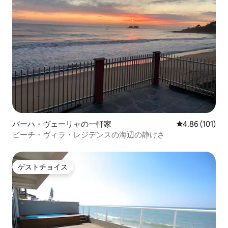
バーハ・ヴェーリャの一軒家
レビュー101件
4.86 (101)
ビーチ・ヴィラ・レジデンスの海辺の静けさ
ゲストチョイス
ゲストチョイス