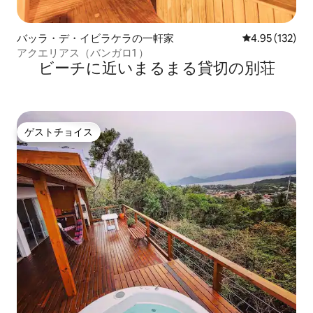
バッラ・デ・イビラケラの一軒家
レビュー132件
4.95 (132)
アクエリアス（バンガロ1 ）
ビーチに近いまるまる貸切の別荘
ゲストチョイス
ゲストチョイス