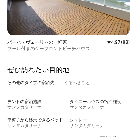
バーハ・ヴェーリャの一軒家
レビュー88件
4.97 (88)
プール付きのシーフロントビーチハウス
ぜひ訪⁠れ⁠た⁠い目⁠的⁠地
その他のタ⁠イ⁠プ⁠の宿⁠泊⁠先
やるべきこと
テントの宿泊施設
タイニーハウスの宿泊施設
サンタカタリーナ
サンタカタリーナ
車椅子から移乗できるベッドがある宿泊施設
シャレー
サンタカタリーナ
サンタカタリーナ