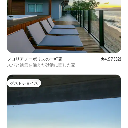
フロリアノーポリスの一軒家
レビュー32件
4.97 (32)
スパと絶景を備えた砂浜に面した家
ゲストチョイス
ゲストチョイス