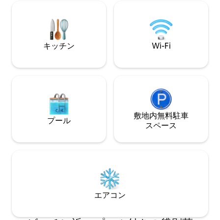
良い空間。 島で最も美しい場所の一つ
レミアム装飾：仏
で、ユニークな体験ができます。 ボート
ンラグーンの全景
またはトレイルでアクセスできます。
ーチ。スタンドア
カヤック1台が含
キッチン
Wi-Fi
敷地内無料駐⁠車
プール
ス⁠ペ⁠ー⁠ス
エアコン