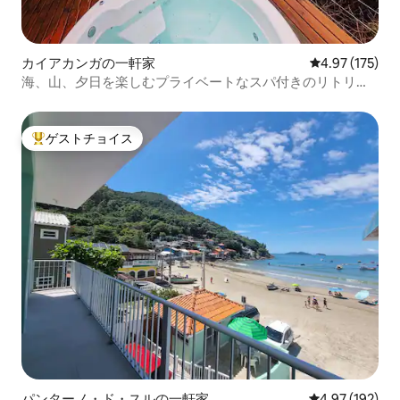
カイアカンガの一軒家
レビュー175件
4.97 (175)
海、山、夕日を楽しむプライベートなスパ付きのリトリー
ト
ゲストチョイス
大好評のゲストチョイスです。
パンターノ・ド・スルの一軒家
レビュー192件
4.97 (192)