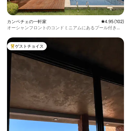
カンペチェの一軒家
レビュー102件
4.95 (102)
オーシャンフロントのコンドミニアムにあるプール付きの
豪華な家です！
ゲストチョイス
大好評のゲストチョイスです。