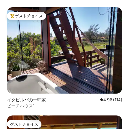
ゲストチョイス
大好評のゲストチョイスです。
イタピルバの一軒家
レビュー114件
4.96 (114)
ビーチハウス1
ゲストチョイス
ゲストチョイス