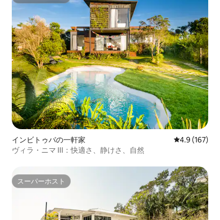
スーパーホスト
インビトゥバの一軒家
レビュー167
4.9 (167)
ヴィラ・ニマ III：快適さ、静けさ、自然
スーパーホスト
スーパーホスト