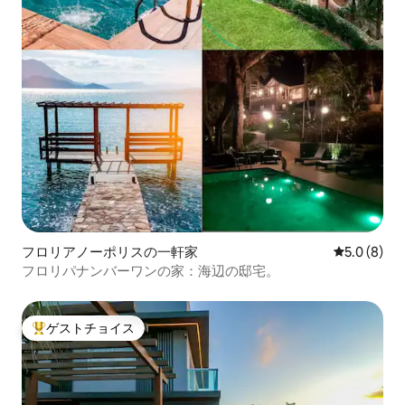
フロリアノーポリスの一軒家
レビュー8
5.0 (8)
フロリパナンバーワンの家：海辺の邸宅。
ゲストチョイス
大好評のゲストチョイスです。