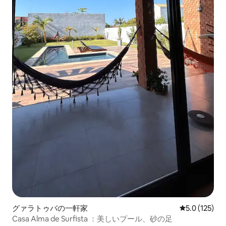
グァラトゥバの一軒家
レビュー125
5.0 (125)
Casa Alma de Surfista ：美しいプール、砂の足