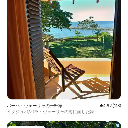
バーハ・ヴェーリャの一軒家
レビュー113
4.92 (113)
イタジュバ/バラ・ヴェーリャの海に面した家