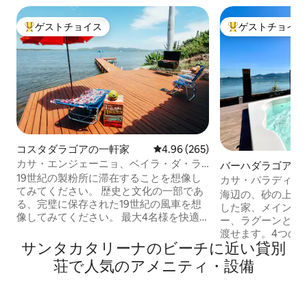
ゲストチョイス
ゲストチョイス
大好評のゲストチョイスです。
大好評のゲストチ
コスタダラゴアの一軒家
レビュー265件、5つ星中4.96
4.96 (265)
カサ・エンジェーニョ、ベイラ・ダ・ラ
バーハダラゴアの
ゴア歴史的環境
19世紀の製粉所に滞在することを想像し
カサ・パラディシ
てみてください。 歴史と文化の一部であ
グジー 海に面して
海辺の、砂の上で
る、完璧に保存された19世紀の風車を想
した家、メインサ
像してみてください。 最大4名様を快適
ー、ラグーンとユ
にお迎えするための完全な設備。 コンセ
渡せます。4つの
イサオ湖の水を正面から見渡す壮大な景
サンタカタリーナのビーチに近い貸別
つのスイートと2
色、デッキ、家の前に広がる美しいビー
された住居。美し
荘で人気のアメニティ・設備
チ。 アトランティックフォレストとその
辺に面したキオス
滝の自然に囲まれた、ファイバーオプテ
ル、薪ストーブ、
ィックインターネットを備えた居心地の
エリアがあります