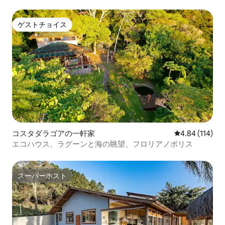
ゲストチョイス
ゲストチョイス
コスタダラゴアの一軒家
レビュー114件
4.84 (114)
エコハウス、ラグーンと海の眺望、フロリアノポリス
スーパーホスト
スーパーホスト