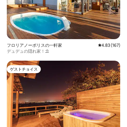
フロリアノーポリスの一軒家
レビュー167件
4.83 (167)
デュデュの隠れ家！⛱️
ゲストチョイス
ゲストチョイス