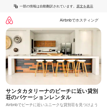
コ
一部の情報は自動翻訳されています。
原文を表示
ン
テ
ン
Airbnbでホスティング
ツ
に
ス
キ
ッ
プ
サンタカタリーナのビーチに近い貸別
荘のバケーションレンタル
Airbnbでビーチに近いユニークな貸別荘を見つけよう