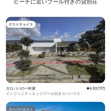
ビーチに近いプール付きの貸別荘
ゲストチョイス
ゲストチョイス
ガロパバの一軒家
レビュー117
4.93 (117)
インフィニティエッジプール付きスパハウス
スーパーホスト