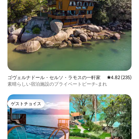
ゴヴェルナドール・セルソ・ラモスの一軒家
レビュー235件
4.82 (235)
素晴らしい宿泊施設のプライベートビーチ-まれ
ゲストチョイス
ゲストチョイス