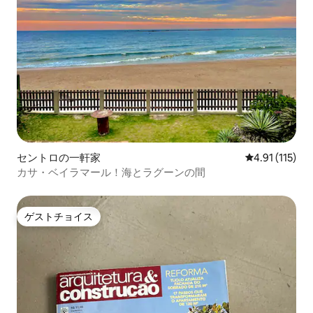
セントロの一軒家
レビュー115
4.91 (115)
カサ・ベイラマール！海とラグーンの間
ゲストチョイス
ゲストチョイス