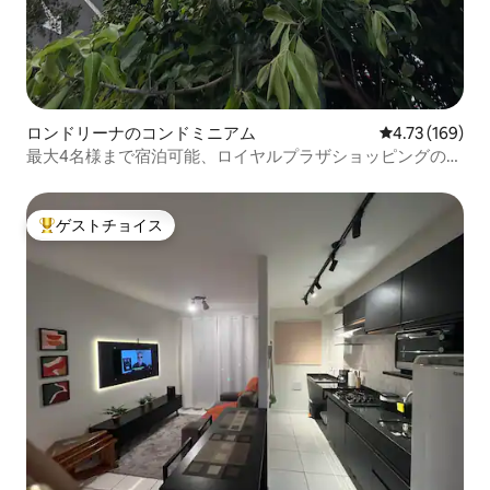
ロンドリーナのコンドミニアム
レビュー169件
4.73 (169)
最大4名様まで宿泊可能、ロイヤルプラザショッピングの正
面に位置
ゲストチョイス
大好評のゲストチョイスです。