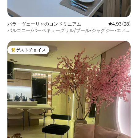
バラ・ヴェーリャのコンドミニアム
レビュー28件
4.93 (28)
バルコニー/バーベキューグリル/プール•ジャグジー•エアコ
ン完備
ゲストチョイス
大好評のゲストチョイスです。