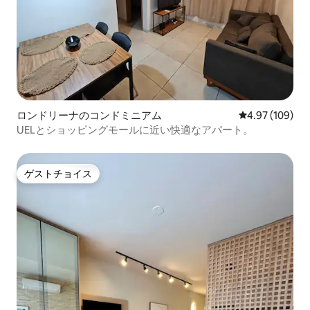
ロンドリーナのコンドミニアム
レビュー109件
4.97 (109)
UELとショッピングモールに近い快適なアパート。
ゲストチョイス
ゲストチョイス