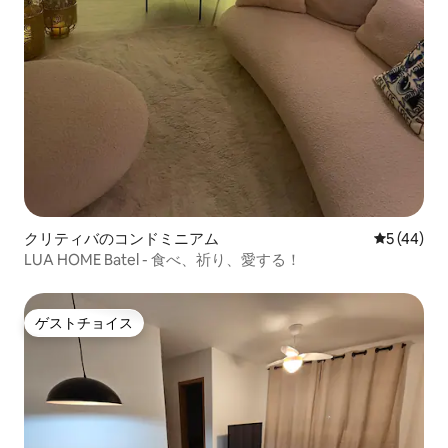
クリティバのコンドミニアム
レビュー4
5 (44)
LUA HOME Batel - 食べ、祈り、愛する！
ゲストチョイス
ゲストチョイス