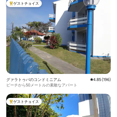
ゲストチョイス
大好評のゲストチョイスです。
グァラトゥバのコンドミニアム
レビュー196件
4.85 (196)
ビーチから50メートルの素敵なアパート
ゲストチョイス
大好評のゲストチョイスです。