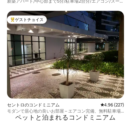
新築アパート/中心部まで5分/駐車場2台分/エアコン/スーパ
ー/ガソリンスタンド
ゲストチョイス
大好評のゲストチョイスです。
セントロのコンドミニアム
レビュー227件
4.96 (227)
モダンで居心地の良いお部屋 – エアコン完備、無料駐車場
ペットと泊まれるコンドミニアム
付き！