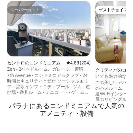
スーパーホスト
ゲストチョイス
スーパーホスト
ゲストチョイス
セントロのコンドミニアム
レビュー204件、5つ星中4.83
4.83 (204)
Zen - 2ベッドルーム、ガレージ、素晴ら
クリティバのコン
しい眺望 sa1601
7th Avenue - コンドミニアムクラブ - 24
とても魅力的な3
時間セキュリティと受付 ソーシャルエリ
バテル
この美しいアパー
ア：温水インフィニティプール - ジム - 遊
のバスルーム、42
び場 - 遊具ルーム - ミニコート - ゲームル
速Wi-Fiインタ
ーム - サンルーム - 共用ランドリールーム
屋のリビングルー
- ビルの周辺にショッピング、マーケッ
パラナにあるコンドミニアムで人気の
す。 市内で最高
ト、レストラン、カフェ、パン屋。 16階
す！（セントロ/
アメニティ・設備
- 55m - 180度の眺望 - 寝室2室（うち1室は
高い。 ダウンタウンとバテル地区の境界
スイート） - 無料ガレージ1台分 - 洗濯機/
に位置し、最高の
乾燥機 - ソファーベッド - リビングのテレ
ンサートホール、
ビにFireTV - スイートにエアコンとテレ