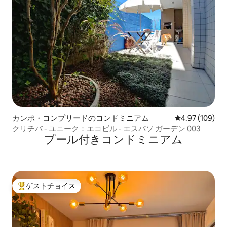
カンポ・コンプリードのコンドミニアム
レビュー109件
4.97 (109)
クリチバ - ユニーク：エコビル - エスパソ ガーデン 003
プール付きコンドミニアム
ゲストチョイス
大好評のゲストチョイスです。