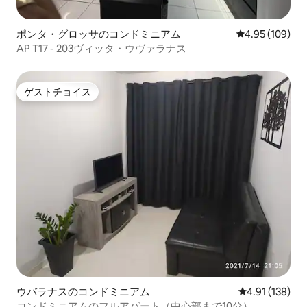
ポンタ・グロッサのコンドミニアム
レビュー109件
4.95 (109)
AP T17 - 203ヴィッタ・ウヴァラナス
ゲストチョイス
ゲストチョイス
ウバラナスのコンドミニアム
レビュー138件
4.91 (138)
コンドミニアムのフルアパート（中心部まで10分）