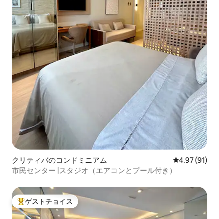
クリティバのコンドミニアム
レビュー91件
4.97 (91)
市民センター |スタジオ（エアコンとプール付き）
ゲストチョイス
大好評のゲストチョイスです。