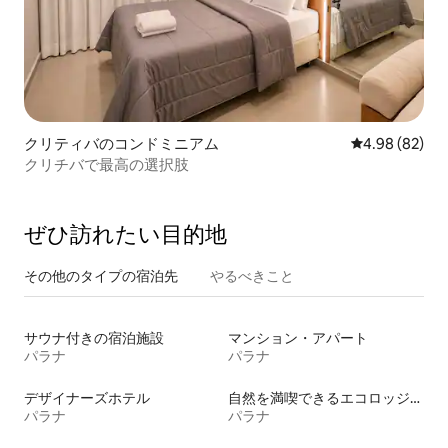
クリティバのコンドミニアム
レビュー82件
4.98 (82)
クリチバで最高の選択肢
ぜひ訪⁠れ⁠た⁠い目⁠的⁠地
その他のタ⁠イ⁠プ⁠の宿⁠泊⁠先
やるべきこと
サウナ付きの宿泊施設
マンション・アパート
パラナ
パラナ
デザイナーズホテル
自然を満喫できるエコロッジの宿泊施設
パラナ
パラナ