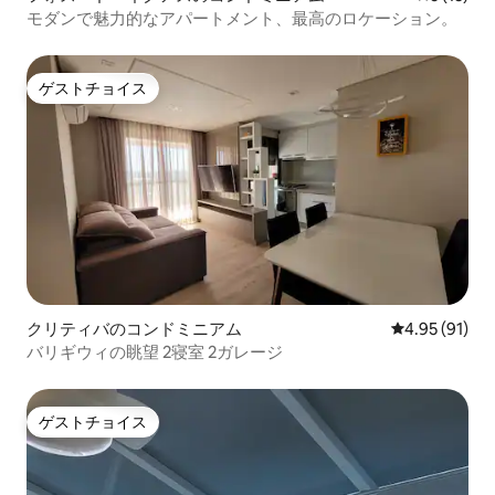
モダンで魅力的なアパートメント、最高のロケーション。
ゲストチョイス
ゲストチョイス
クリティバのコンドミニアム
レビュー91件
4.95 (91)
バリギウィの眺望 2寝室 2ガレージ
ゲストチョイス
ゲストチョイス