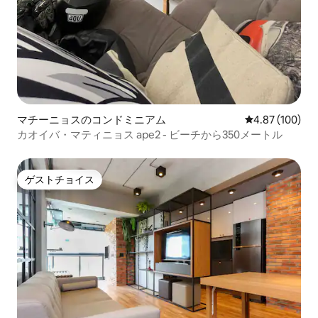
マチーニョスのコンドミニアム
レビュー100件
4.87 (100)
カオイバ・マティニョス ape2 - ビーチから350メートル
ゲストチョイス
ゲストチョイス