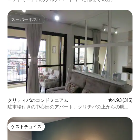
スーパーホスト
スーパーホスト
クリティバのコンドミニアム
レビュー315件
4.93 (315)
駐車場付きの中心部のアパート、クリチバの上からの眺
め！
ゲストチョイス
ゲストチョイス