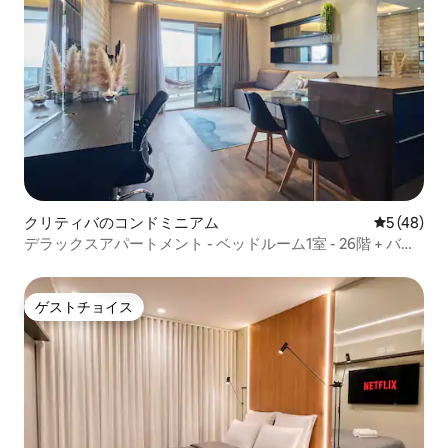
クリティバのコンドミニアム
レビュー4
5 (48)
デラックスアパートメント - ベッドルーム1室 - 26階 + バル
コニー - Ed.7th
ゲストチョイス
ゲストチョイス