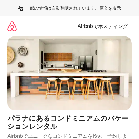
コ
一部の情報は自動翻訳されています。
原文を表示
ン
テ
ン
Airbnbでホスティング
ツ
に
ス
キ
ッ
プ
パラナにあるコンドミニアムのバケー
ションレンタル
Airbnbでユニークなコンドミニアムを検索・予約しよ