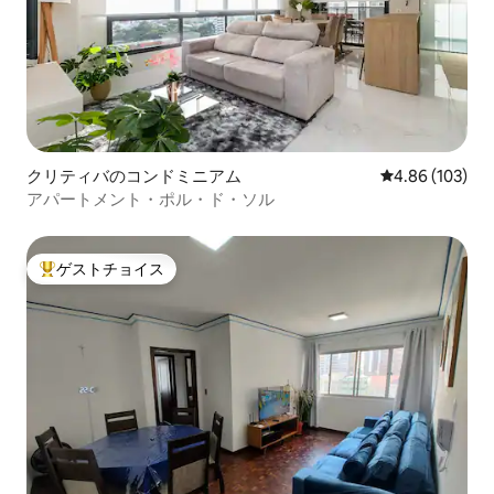
クリティバのコンドミニアム
レビュー103件
4.86 (103)
アパートメント・ポル・ド・ソル
ゲストチョイス
大好評のゲストチョイスです。