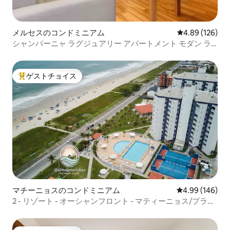
メルセスのコンドミニアム
レビュー126件
4.89 (126)
シャンパーニャ ラグジュアリー アパートメント モダン ラ
イクラブ
ゲストチョイス
大好評のゲストチョイスです。
マチーニョスのコンドミニアム
レビュー146件
4.99 (146)
2 - リゾート - オーシャンフロント - マティーニョス/プラナ
ウ