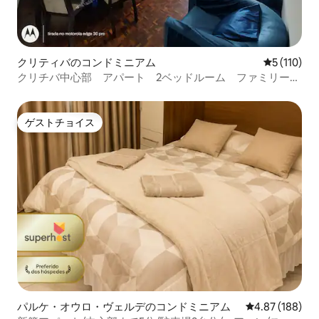
クリティバのコンドミニアム
レビュー1
5 (110)
クリチバ中心部 アパート 2ベッドルーム ファミリー向
け 最大6人まで
ゲストチョイス
ゲストチョイス
パルケ・オウロ・ヴェルデのコンドミニアム
レビュー188件
4.87 (188)