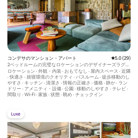
コンデサのマンション・アパート
レビュー29
5.0 (29)
2ベッドルームの完璧なロケーションのデザイナーズラグジ
ュアリー
ロケーション
·
外観・内装
·
おもてなし
·
屋内スペース
·
近隣
·
快適さ
·
就寝環境のクオリティ
·
バスルーム
·
徒歩移動のし
やすさ
·
キッチン
·
清潔さ
·
情報の正確さ
·
価格
·
静か
·
ラン
ドリー
·
アメニティ・設備
·
公園
·
移動のしやすさ
·
テレビ
·
間取り
·
Wi-Fi
·
家族
·
状態
·
眺め
·
チェックイン
Luxe
Luxe