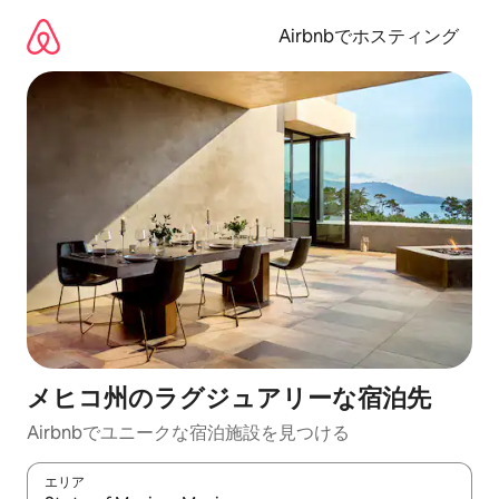
コ
ン
Airbnbでホスティング
テ
ン
ツ
に
ス
キ
ッ
プ
メヒコ州のラグジュアリーな宿泊先
Airbnbでユニークな宿泊施設を見つける
エリア