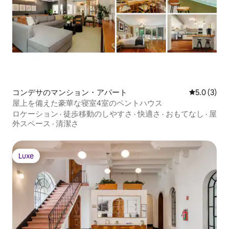
コンデサのマンション・アパート
レビュー3
5.0 (3)
屋上を備えた豪華な寝室4室のペントハウス
ロケーション
·
徒歩移動のしやすさ
·
快適さ
·
おもてなし
·
屋
外スペース
·
清潔さ
Luxe
Luxe