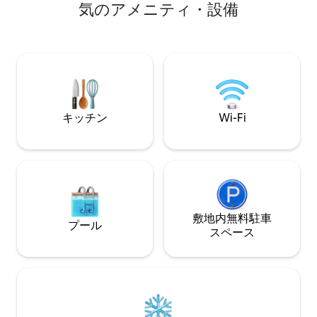
気のアメニティ・設備
キッチン
Wi-Fi
敷地内無料駐⁠車
プール
ス⁠ペ⁠ー⁠ス