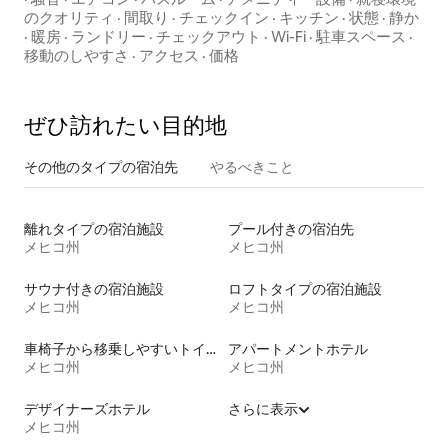
のクオリティ
·
間取り
·
チェックイン
·
キッチン
·
状態
·
静か
·
暖房
·
ランドリー
·
チェックアウト
·
Wi-Fi
·
駐車スペース
·
移動のしやすさ
·
アクセス
·
価格
ぜひ訪⁠れ⁠た⁠い目⁠的⁠地
その他のタ⁠イ⁠プ⁠の宿⁠泊⁠先
やるべきこと
離れタイプの宿泊施設
プール付きの宿泊先
メヒコ州
メヒコ州
サウナ付きの宿泊施設
ロフトタイプの宿泊施設
メヒコ州
メヒコ州
車椅子から移乗しやすいトイレ付きの宿泊施設
アパートメントホテル
メヒコ州
メヒコ州
デザイナーズホテル
さらに表示
メヒコ州