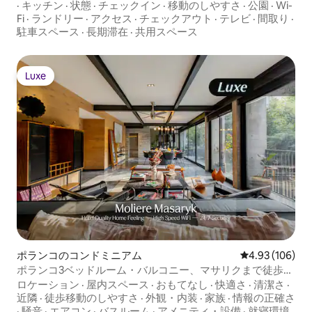
·
キッチン
·
状態
·
チェックイン
·
移動のしやすさ
·
公園
·
Wi-
Fi
·
ランドリー
·
アクセス
·
チェックアウト
·
テレビ
·
間取り
·
駐車スペース
·
長期滞在
·
共用スペース
Luxe
Luxe
ポランコのコンドミニアム
レビュー106件
4.93 (106)
ポランコ3ベッドルーム・バルコニー、マサリクまで徒歩圏
内
ロケーション
·
屋内スペース
·
おもてなし
·
快適さ
·
清潔さ
·
近隣
·
徒歩移動のしやすさ
·
外観・内装
·
家族
·
情報の正確さ
·
騒音
·
エアコン
·
バスルーム
·
アメニティ・設備
·
就寝環境