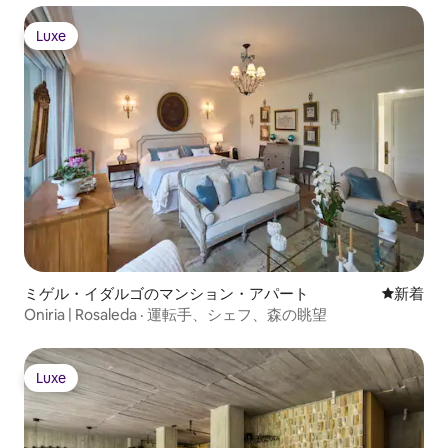
Luxe
Luxe
ミゲル・イダルゴのマンション・アパート
新しい宿
新着
Oniria | Rosaleda · 運転手、シェフ、森の眺望
Luxe
Luxe