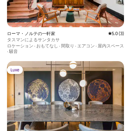
ローマ・ノルテの一軒家
レビュー3
5.0 (3)
タスマンによるサンタカサ
ロケーション
·
おもてなし
·
間取り
·
エアコン
·
屋内スペース
·
騒音
Luxe
Luxe