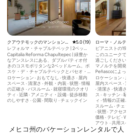
クアウテモックのマンション・
レビュー19件、5つ星中5.0
5.0 (19)
ローマ・ノルテの
アパート
レフォルマ・チャプルテペック | 2ベッド
ピアニストの190
ルーム、ダブルパティオ付き、6名様宿泊
されています。
Capitalia Reforma Chapultepec | 緑豊か
このユニークで静
可能
なアンスレスにある、ダブルパティオ付
過ごしください。 この家は1909年にロー
きのコスモポリタンな2ベッドルーム。ボ
マノルテを開発したAr
スケ・デ・チャプルテペックとパセオ・
Peñascoによ
デ・ラ・レフォルマのすぐそば。6名様で
な建築家とインテ
ロケーション
·
おもてなし
·
快適さ
·
屋内
ロケーション
·
お
ご利用いただけます：キングサイズベッ
@Tana_Kare
スペース
·
清潔さ
·
外観・内装
·
状態
·
情報
屋内スペース
·
近
ド1台＋クイーンサイズベッド2台、フル
最もプライベート
の正確さ
·
バスルーム
·
就寝環境のクオリ
·
清潔さ
·
快適さ
·
バスルーム2室、エアコン、高速Wi-Fi、
リラックスしたり
ティ
·
近隣
·
アメニティ・設備
·
徒歩移動
ス
·
キッチン
·
騒音
フルキッチン、ワークスペース。屋上テ
をしたり、ホーム
のしやすさ
·
公園
·
間取り
·
チェックイン
ィ
·
情報の正確さ
·
ラスと24時間年中無休のドアマン。ご家
画を楽しんだりで
スルーム
·
チェッ
族連れ、グループ、リモートワークに最
ノもあります！素
·
状態
·
アクセス
·
適です。ホスト：Capitalia — スーパーホ
ームテラスを備え
価格
·
テレビ
·
Wi-F
スト、5つ星レビュー4,300件以上、評価
ン。Vogue 202
アウト
·
共用スペ
4.8。おかえりなさい。
メヒコ州のバケーションレンタルで人
ングとして掲載さ