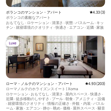
ポランコのマンション・アパート
レビュー3件
4.33 (3)
ポランコの素敵なアパート
おもてなし
·
ロケーション
·
清潔さ
·
状態
·
バスルーム
·
キッ
チン
·
就寝環境のクオリティ
·
快適さ
·
エアコン
·
近隣
·
家族
Luxe
Luxe
ローマ・ノルテのマンション・アパート
レビュー203件
4.93 (203)
ローマノルテのホライズンスイート | Xoma
ロケーション
·
おもてなし
·
清潔さ
·
屋内スペース
·
快適さ
·
近隣
·
徒歩移動のしやすさ
·
プール
·
朝食
·
アメニティ・設備
·
就寝環境のクオリティ
·
情報の正確さ
·
外観・内装
·
バスル
ーム
·
家族
·
エアコン
·
静か
·
眺め
·
価格
·
屋外スペース
·
騒音