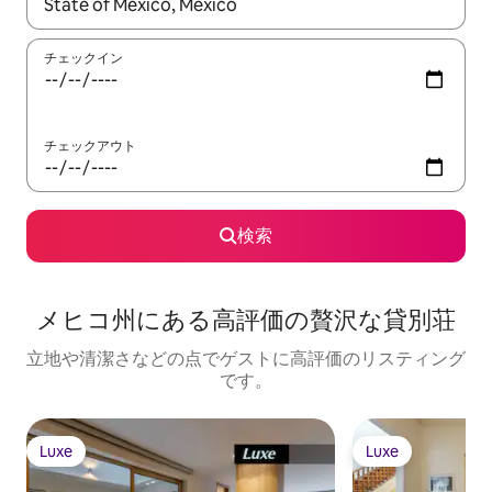
検索結果が表示されたら、上下の矢印キーを使って移動するか、
チェックイン
チェックアウト
検索
メヒコ州に⁠あ⁠る高⁠評⁠価⁠の贅⁠沢⁠な貸⁠別⁠荘
立地や清潔さなどの点でゲストに高評価のリスティング
です。
Luxe
Luxe
Luxe
Luxe