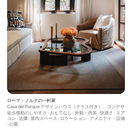
ローマ・ノルテの一軒家
Casa del Parque デザインハウス（テラス付き）、コンデサ
徒歩移動のしやすさ
·
おもてなし
·
外観・内装
·
快適さ
·
エア
コン
·
近隣
·
屋内スペース
·
ロケーション
·
アメニティ・設備
·
公園