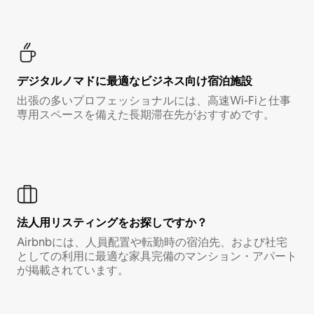
デジタルノマド⁠に最⁠適⁠なビ⁠ジ⁠ネ⁠ス⁠向⁠け宿⁠泊⁠施⁠設
出張の多いプロフェッショナルには、高速Wi-Fiと仕事
専用スペースを備えた長期滞在先がおすすめです。
法人用リスティングをお探しですか？
Airbnbには、人員配置や転勤時の宿泊先、および社宅
としての利用に最適な家具完備のマンション・アパート
が掲載されています。