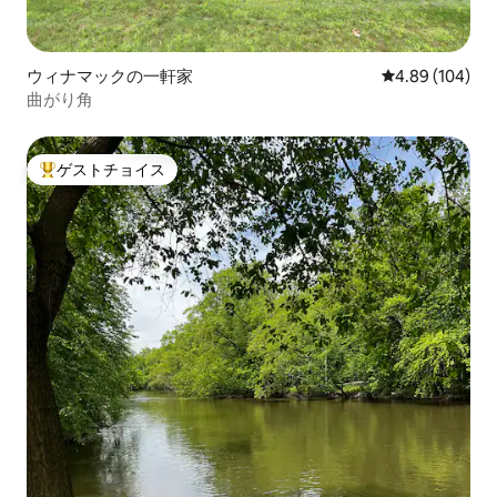
ウィナマックの一軒家
レビュー104件
4.89 (104)
曲がり角
ゲストチョイス
大好評のゲストチョイスです。