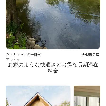
ウィナマックの一軒家
レビュー110件
4.99 (110)
アルトゥ
お家のような快⁠適⁠さ⁠とお⁠得⁠な長⁠期⁠滞⁠在
料⁠金