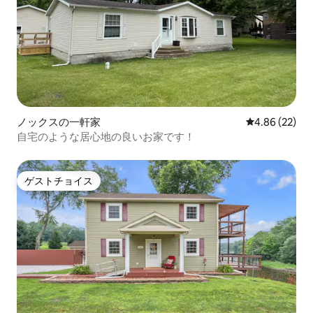
ノックスの一軒家
レビュー22件
4.86 (22)
自宅のような居心地の良いお家です！
ゲストチョイス
ゲストチョイス