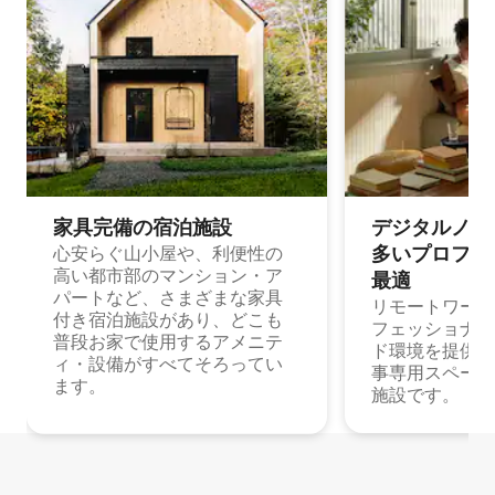
家具完備の宿⁠泊⁠施⁠設
デジタルノマド
多⁠いプ⁠ロ⁠フ⁠ェ⁠
心安らぐ山小屋や、利便性の
高い都市部のマンション・ア
最⁠適
パートなど、さまざまな家具
リモートワーク
付き宿泊施設があり、どこも
フェッショナル
普段お家で使用するアメニテ
ド環境を提供する
ィ・設備がすべてそろってい
事専用スペース
ます。
施設です。