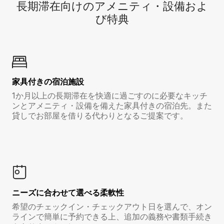
長期滞在向け⁠のア⁠メ⁠ニ⁠テ⁠ィ⁠・設⁠備⁠およ
び特⁠典
家具付き⁠の宿⁠泊⁠施⁠設
1か月以上の長期滞在を快適に過ごすのに必要なキッチ
ンとアメニティ・設備を備えた家具付きの宿泊先。また
貸しでお部屋を借りる代わりとなるご提案です。
ニーズに合わせて選べる柔軟性
希望のチェックイン・チェックアウト日を選んで、オン
ラインで簡単に予約できる上、追加の義務や書類手続き