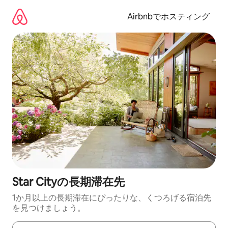
コ
ン
Airbnbでホスティング
テ
ン
ツ
に
ス
キ
ッ
プ
Star Cityの長期滞在先
1か月以上の長期滞在にぴったりな、くつろげる宿泊先
を見つけましょう。