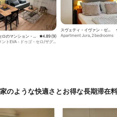
スヴェティ・イヴァン・ゼリ
ナのマンション・アパート
Apartment Jura, 2 bedrooms
セロのマンション・ア
レビュー9件、5つ星中4.89つ星の平均評価
4.89 (9)
ントEVA - ドゥゴ・セロ/ザグ
星中5つ星の平均評価
家のような快⁠適⁠さ⁠とお⁠得⁠な長⁠期⁠滞⁠在料