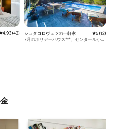
レビュー42件、5つ星中4.93つ星の平均評価
4.93 (42)
シュタコロヴェツの一軒家
レビュー12件、5
5 (12)
7月のホリデーハウス***、センタールから
30 km
⁠金