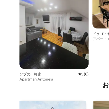
ドゥゴ・
パート
アパートメ
レブ
ソプの一軒家
レビュー6件、5つ
5 (6)
Apartman Antonela
お