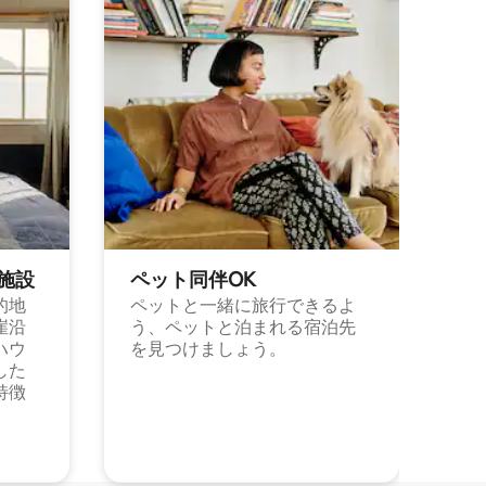
施⁠設
ペット同⁠伴OK
的地
ペットと一緒に旅行できるよ
崖沿
う、ペットと泊まれる宿泊先
ハウ
を見つけましょう。
した
特徴