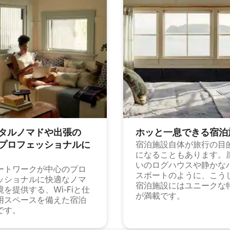
タルノマドや出⁠張⁠の
ホッと一⁠息⁠で⁠き⁠る宿⁠泊
⁠ロ⁠フ⁠ェ⁠ッ⁠シ⁠ョ⁠ナ⁠ル⁠に
宿泊施設自体が旅行の目
になることもあります。
いのログハウスや静かな
ートワークが中心のプロ
スボートのように、こう
ッショナルに快適なノマ
宿泊施設にはユニークな
境を提供する、Wi-Fiと仕
が満載です。
用スペースを備えた宿泊
です。