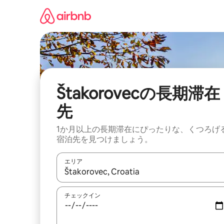
コ
ン
テ
ン
ツ
に
ス
キ
ッ
Štakorovecの長期滞在
プ
先
1か月以上の長期滞在にぴったりな、くつろげ
宿泊先を見つけましょう。
エリア
検索結果が表示されたら、上下の矢印キーを使っ
チェックイン