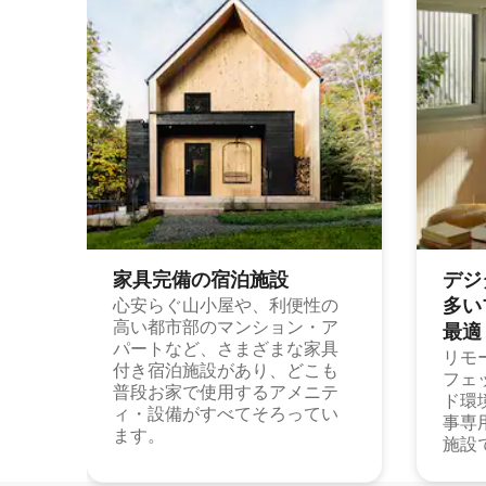
家具完備の宿⁠泊⁠施⁠設
デジ
多⁠いプ
心安らぐ山小屋や、利便性の
高い都市部のマンション・ア
最⁠適
パートなど、さまざまな家具
リモ
付き宿泊施設があり、どこも
フェ
普段お家で使用するアメニテ
ド環
ィ・設備がすべてそろってい
事専
ます。
施設