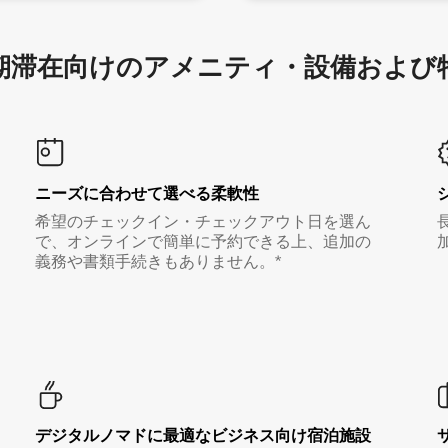
滞在向け⁠のア⁠メ⁠ニ⁠テ⁠ィ⁠・設⁠備⁠および
ニーズに合わせて選べる柔軟性
希望のチェックイン・チェックアウト日を選ん
で、オンラインで簡単に予約できる上、追加の
義務や書類手続きもありません。*
デジタルノマド⁠に最⁠適⁠なビ⁠ジ⁠ネ⁠ス⁠向⁠け宿⁠泊⁠施⁠設