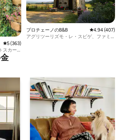
プロチェーノのB&B
レビュー407件、5つ星
4.94 (407)
アグリツーリズモ・レ・スピゲ、ファミ
リールーム
レビュー363件、5つ星中5つ星の平均評価
5 (363)
トスカー
⁠金