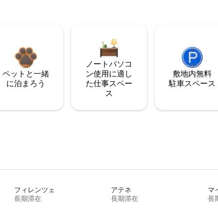
ノートパソコ
ペットと一緒
ン使用に適し
敷地内無料
に泊まろう
た仕事スペー
駐⁠車ス⁠ペ⁠ー⁠ス
ス
フィレンツェ
アテネ
マ
長期滞在
長期滞在
長