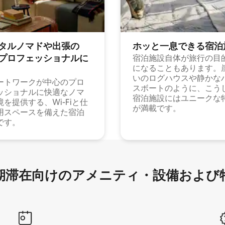
タルノマドや出⁠張⁠の
ホッと一⁠息⁠で⁠き⁠る宿⁠泊
⁠ロ⁠フ⁠ェ⁠ッ⁠シ⁠ョ⁠ナ⁠ル⁠に
宿泊施設自体が旅行の目
になることもあります。
いのログハウスや静かな
ートワークが中心のプロ
スボートのように、こう
ッショナルに快適なノマ
宿泊施設にはユニークな
境を提供する、Wi-Fiと仕
が満載です。
用スペースを備えた宿泊
です。
滞在向け⁠のア⁠メ⁠ニ⁠テ⁠ィ⁠・設⁠備⁠および