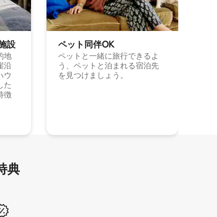
施⁠設
ペット同⁠伴OK
的地
ペットと一緒に旅行できるよ
崖沿
う、ペットと泊まれる宿泊先
ハウ
を見つけましょう。
した
特徴
特⁠典