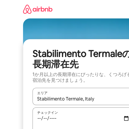
コ
ン
テ
ン
ツ
に
ス
キ
ッ
Stabilimento Termale
プ
長期滞在先
1か月以上の長期滞在にぴったりな、くつろげ
宿泊先を見つけましょう。
エリア
検索結果が表示されたら、上下の矢印キーを使っ
チェックイン