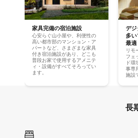
家具完備の宿⁠泊⁠施⁠設
デジ
多⁠いプ
心安らぐ山小屋や、利便性の
高い都市部のマンション・ア
最⁠適
パートなど、さまざまな家具
リモ
付き宿泊施設があり、どこも
フェ
普段お家で使用するアメニテ
ド環
ィ・設備がすべてそろってい
事専
ます。
施設
長期