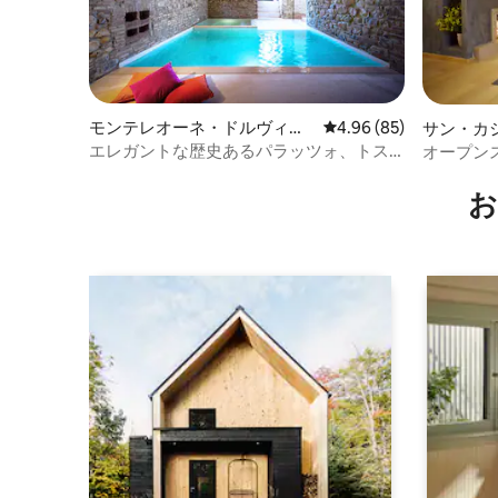
モンテレオーネ・ドルヴィエ
レビュー85件、5つ星中
4.96 (85)
サン・カ
ートのマンション・アパート
ーニのマ
エレガントな歴史あるパラッツォ、トス
オープン
カーナの渓谷の眺望
お