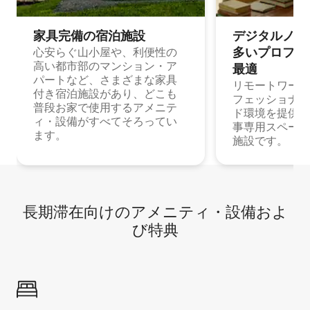
家具完備の宿⁠泊⁠施⁠設
デジタルノマド
多⁠いプ⁠ロ⁠フ⁠ェ⁠
心安らぐ山小屋や、利便性の
高い都市部のマンション・ア
最⁠適
パートなど、さまざまな家具
リモートワーク
付き宿泊施設があり、どこも
フェッショナル
普段お家で使用するアメニテ
ド環境を提供する
ィ・設備がすべてそろってい
事専用スペース
ます。
施設です。
長期滞在向け⁠のア⁠メ⁠ニ⁠テ⁠ィ⁠・設⁠備⁠およ
び特⁠典