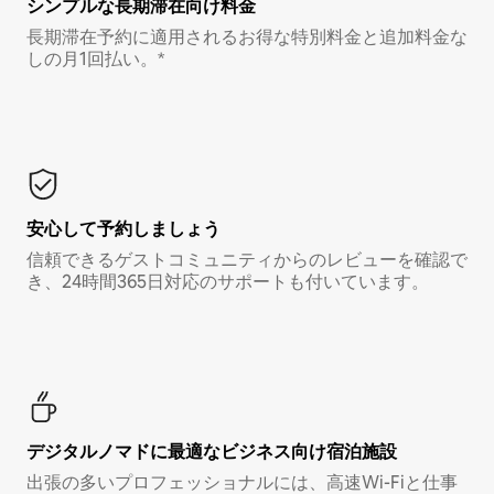
シンプルな長期滞在向け料金
長期滞在予約に適用されるお得な特別料金と追加料金な
しの月1回払い。*
安心して予約しましょう
信頼できるゲストコミュニティからのレビューを確認で
き、24時間365日対応のサポートも付いています。
デジタルノマド⁠に最⁠適⁠なビ⁠ジ⁠ネ⁠ス⁠向⁠け宿⁠泊⁠施⁠設
出張の多いプロフェッショナルには、高速Wi-Fiと仕事