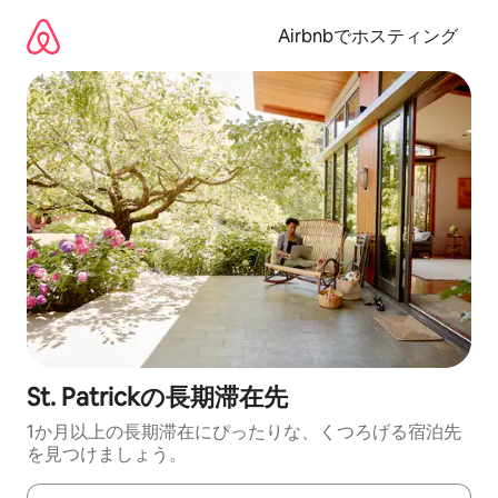
コ
ン
Airbnbでホスティング
テ
ン
ツ
に
ス
キ
ッ
プ
St. Patrickの長期滞在先
1か月以上の長期滞在にぴったりな、くつろげる宿泊先
を見つけましょう。