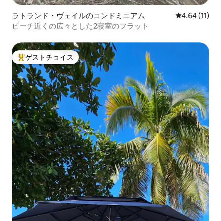
ラトランド・ヴェイルのコンドミニアム
レビュー11件
4.64 (11)
ビーチ近くの広々とした2寝室のフラット
ゲストチョイス
大好評のゲストチョイスです。