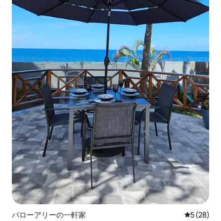
バローアリーの一軒家
レビュー2
5 (28)