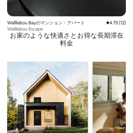
Wallilabou Bayのマンション・アパート
レビュー12件
4.75 (12)
Wallilabou Escape
お家のような快⁠適⁠さ⁠とお⁠得⁠な長⁠期⁠滞⁠在
料⁠金