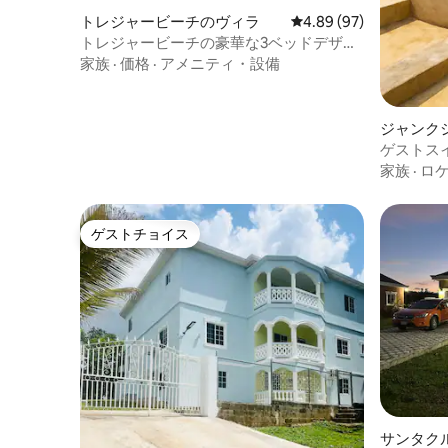
トレジャービーチのヴィラ
レビュー97件、5つ星中
4.89 (97)
トレジャービーチの豪華な3ベッドデザイ
ナーエコヴィラ
家族
·
価格
·
アメニティ・設備
ジャンク
ゲストス
オ付き）
家族
·
ロ
ゲストチョイス
ゲストチョイス
サンタク