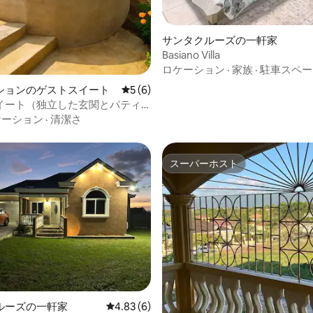
4.89つ星の平均評価
サンタクルーズの一軒家
Basiano Villa
ロケーション
·
家族
·
駐車スペー
ションのゲストスイート
レビュー6件、5つ星中5つ星の平均評価
5 (6)
イート（独立した玄関とパティ
ケーション
·
清潔さ
スーパーホスト
スーパーホスト
ルーズの一軒家
レビュー6件、5つ星中4.83つ星の平均評価
4.83 (6)