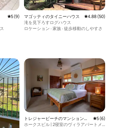
レビュー9件、5つ星中5つ星の平均評価
5 (9)
マゴッティのタイニーハウス
レビュー50件、5つ星
4.88 (50)
滝を見下ろすログハウス
ス
ロケーション
·
家族
·
徒歩移動のしやすさ
トレジャービーチのマンション・
レビュー6件、5
5 (6)
アパート
ホークスビル | 2寝室のヴィラアパートメ