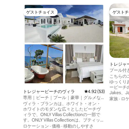
ゲストチョイス
ゲストチ
ゲストチョイス
ゲストチ
トレジャ
ー
プール付
タ。アス
こちらの
ゆっくり
ービーチ
トレジャービーチのヴィラ
レビュー53件、5つ星中
4.92 (53)
Jakes、Ja
専用｜ビーチ｜プール｜豪華｜グルメな
Smurfs
家族
·
ロ
隠れ家
ヴィラ・ブランカは、ホワイト・オン・
3 ～5
ホワイトのモダンな広々としたビーチヴ
い。ご要
ィラで、ONLY Villas Collectionの一部で
による本
す。ONLY Villas Collectionは、ブティック
こともで
ホテルのサービスと、人里離れた砂浜の
ペリカン
ロケーション
·
価格
·
移動のしやすさ