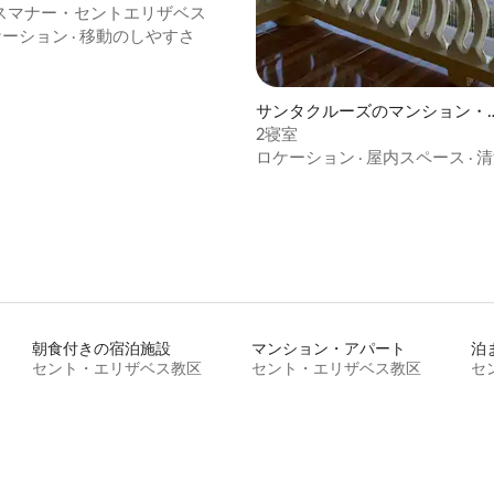
スマナー・セントエリザベス
ケーション
·
移動のしやすさ
4.83つ星の平均評価
サンタクルーズのマンション・
パート
2寝室
ロケーション
·
屋内スペース
·
清
朝食付きの宿泊施設
マンション・アパート
セント・エリザベス教区
セント・エリザベス教区
セ