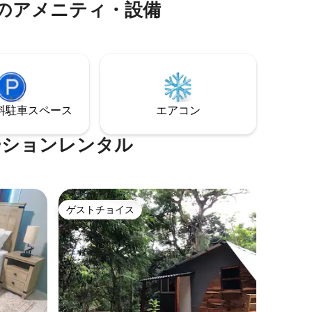
のアメニティ・設備
う。プライバシー、落ち着き、のんびり
室、3フル
としたサウスコーストの雰囲気を求める
れたキッ
カップルやお一人での旅行者に最適で
す。ビーチ、レストラン、地元の文化ス
わってい
ポットまで数分です。
だけま
⁠車ス⁠ペ⁠ー⁠ス
エアコン
ーションレンタル
ゲストチョイス
ゲストチョイス