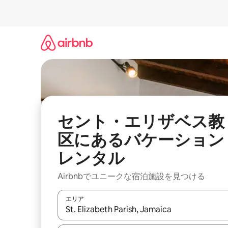
コ
ン
テ
ン
ツ
に
ス
キ
ッ
プ
セント・エリザベス教
区にあるバケーション
レンタル
Airbnbでユニークな宿泊施設を見つける
エリア
検索結果が表示されたら、上下の矢印キーを使っ