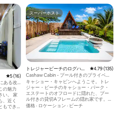
トレジャ
スーパーホスト
ゲス
スーパーホスト
大好評
Sangui
カリブ海
ら朝食を
プールで
を眺めな
Sangu
ロケーシ
ゼーショ
てなしを
ンされた
トレジャービーチのログハウ
レビュー135件、5つ星
4.79 (135)
ご滞在を
ス
Cashaw Cabin - プール付きのプライベー
レビュー16件、5つ星中5つ星の平均評価
5 (16)
に、家庭
トな隠れ家
キャショー・キャビンへようこそ。トレ
おります。 このサービスはご要
にある改
ジャー・ビーチのキャショー・パーク・
てご利用
この魅力
エステートのオフロードに隠れた、プー
状況によ
い。 家
ル付きの貸切Aフレームの隠れ家です。こ
金には含
も、近く
の静かなエアコン付きのキャビンには、
価格
·
ロケーション
·
ビーチ
ともでき
専用バスルーム、屋外シャワー、クイー
ンサイズベッド、軽食用の居心地の良い
テート・
ミニキッチンがあります。 人目につかな
ー・アベ
い場所に佇むこの場所で、昼はプールサ
バーなど
イドで、夜は星空の下で過ごしましょ