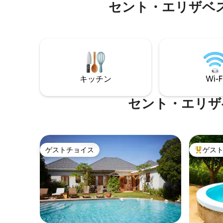
上でのプライベートな裸足の贅沢を厳選
セント・エリザベ
アップル
して融合させたものです。 主に大人向け
ます。ビ
の隠れ家的な場所として設計されてお
美しい隠
り、穏やかで高級感のある、食を中心と
トの1人
した体験に焦点を当てています。 プライ
ベートシェフとヴィラホステスサービス
をご利用いただき、ヴィラ、プランジプ
ール、屋外リビングスペースで完全なプ
キッチン
Wi-F
ライバシーをお楽しみください。18歳以
上のゲストが望ましいです。小さなお子
様は事前の承認が必要です。
セント・エリザ
ゲストチョイス
ゲス
ゲストチョイス
大好評の