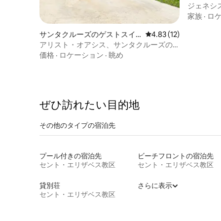
ジェネシ
家族
·
ロ
サンタクルーズのゲストスイ
レビュー12件、5つ星中
4.83 (12)
ート
アリスト・オアシス、サンタクルーズの
豪華な2ベッド/2バスルームスイート
価格
·
ロケーション
·
眺め
ぜひ訪⁠れ⁠た⁠い目⁠的⁠地
その他のタ⁠イ⁠プ⁠の宿⁠泊⁠先
プール付きの宿泊先
ビーチフロントの宿泊先
セント・エリザベス教区
セント・エリザベス教区
貸別荘
さらに表示
セント・エリザベス教区