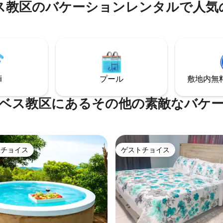
ス教区のバケーションレンタルで人気
トンラムへのツアーを手配でき
は2024年に全面改装され、4寝
ーチやレストランに近い、この
バスルーム、アップグレードさ
れた名所を最初に利用するゲス
チンを備えています。 すべての部屋にシ
になることができます。
ーリングファンとエアコンが備
ますので、快適にお過ごしいた
す。
i
プール
敷地内無料駐
ベス教区にあるその他の素敵なバケ
トチョイス
ゲストチョイス
ゲストチョイスです。
ゲストチョイス