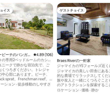
ョイス
ゲストチョイス
ョイス
ゲストチョイス
ービーチのバンガロ
レビュー106件、5つ星中4.89つ星の平均評価
4.89 (106)
きの専用2ベッドルームのカシー
Braes Riverの一軒家
テカヴィラ
ユニークで静かな宿泊先で、ご
ジャマイカのYSフォールズ近く
おくつろぎください。トレジャ
装済みのファームハウス
ジャマイカの美しい田舎にある
の中心部にあります。ビーチ、
的な農場でリラックスしてくださ
4.92つ星の平均評価
ck sprat、Frenchman reef、
族や友人と一緒にくつろぐこと
 coffeeなどのレストランまで徒歩
ケーション
·
徒歩移動のしやすさ
のアトラクションを探索するこ
分、または自転車でお楽しみくださ
ます。 南海岸に位置するこの農場は、Y.S.
ロケーション
·
価格
·
静か
望に応じて、パーソナルシェフ
フォールズ、アプルトン・エス
格的なジャマイカ料理を楽しむ
ラムツアー、ハランド・バンブ
きます。美しいYSフォールズ、
ニュー、フロイズ・ペリカン・
バー、ブラックリバーツアー、
から40分以内です！ このファームハウス