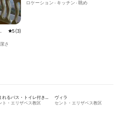
ント + コーブ＆プール
ロケーション
·
キッチン
·
眺め
ア
レビュー3件、5つ星中5つ星の平均評価
5 (3)
潔さ
泊まれるバス・トイレ付き個室
ヴィラ
ント・エリザベス教区
セント・エリザベス教区