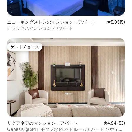
ニューキングストンのマンション・アパート
レビュー15
5.0 (15)
デラックスマンション・アパート
ゲストチョイス
ゲストチョイス
リグアネアのマンション・アパート
レビュー53件
4.94 (53)
Genesis @ SMT |モダンな1ベッドルームアパート|ソヴェリ