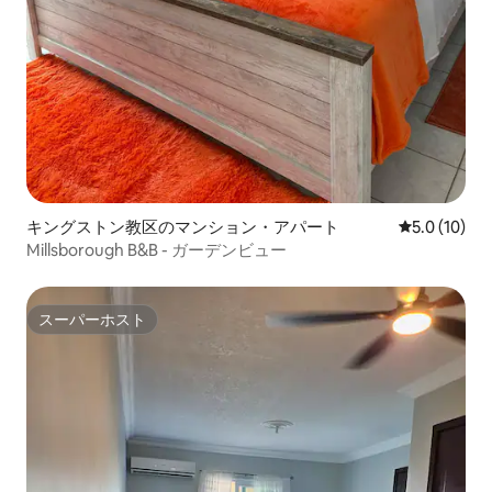
キングストン教区のマンション・アパート
レビュー10
5.0 (10)
Millsborough B&B - ガーデンビュー
スーパーホスト
スーパーホスト