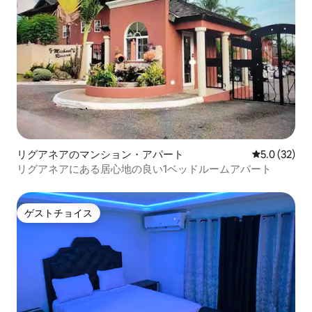
リグアネアのマンション・アパート
レビュー32
5.0 (32)
リグアネアにある居心地の良い1ベッドルームアパート
ゲストチョイス
ゲストチョイス