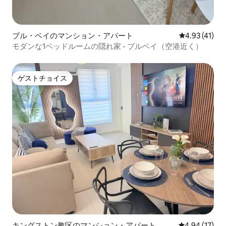
ブル・ベイのマンション・アパート
レビュー41件
4.93 (41)
モダンな1ベッドルームの隠れ家 - ブルベイ（空港近く）
ゲストチョイス
ゲストチョイス
キングストン教区のマンション・アパート
レビュー17件
4.94 (17)