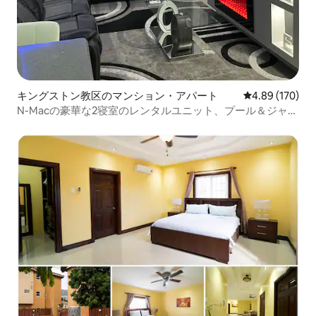
キングストン教区のマンション・アパート
レビュー170件
4.89 (170)
N-Macの豪華な2寝室のレンタルユニット、プール＆ジャグ
ジー