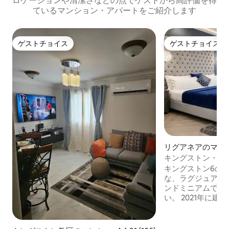
ロケーションや清潔さなどの点でゲストから高評価を得
ているマンション・アパートをご紹介します
ゲストチョイス
ゲストチョイス
ゲストチョイス
ゲストチョイス
リグアネアのマン
パート
キングストン・パ
ラグジュアリーア
キングストン6の
な、ラグジュアリ
ンドミニアムでゆ
い。 2021年に建設されたこの6階建ての
コンドミニアムには、 楽しみと
ーションのための
います。 ボブ・マーレー博物館、デヴォ