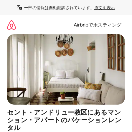
コ
一部の情報は自動翻訳されています。
原文を表示
ン
テ
ン
Airbnbでホスティング
ツ
に
ス
キ
ッ
プ
セント・アンドリュー教区にあるマン
ション・アパートのバケーションレン
タル