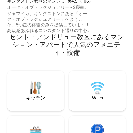
キングストン教区のマンショ
レビュー106件、5つ星中4.91
4.91 (106)
ン・ハウス、国立
ン・アパート
オーク・オブ・ラグジュアリー - 2寝室、
メリカ大使館、カ
5階アパート
ジャマイカ、キングストンにある「オー
館、TGIF、スタ
ク・オブ・ラグジュアリー」へようこ
ェイ・ツリー、病
そ。5つ星の体験のみを提供しています！
のすぐ近くです。
高級感あふれるコンスタント通りの中心
最大5～15分、空
セント・アンドリュー教区にあるマン
部に位置し、24時間セキュリティ付きの
す。
ゲート付きコンプレックス内にある、ス
ション・アパートで人気のアメニテ
タイリッシュで新しく改装された5階の2
ィ・設備
ベッドルームアパートをお楽しみくださ
い。 アパートは思い出に残る滞在のため
の素晴らしいアメニティを誇っていま
す！ オーク・オブ・ラグジュアリーは、
キングストンの活気ある文化と賑やかな
ナイトライフを探索するのに理想的な選
択肢です。 エレガンスと快適さの典型で
あり、本物のジャマイカ体験を提供しま
キッチン
Wi-Fi
す！