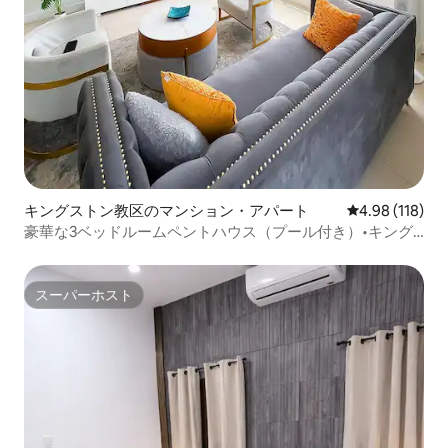
キングストン教区のマンション・アパート
レビュー118件
4.98 (118)
豪華な3ベッドルームペントハウス（プール付き）•キング
ストンビュー
スーパーホスト
スーパーホスト