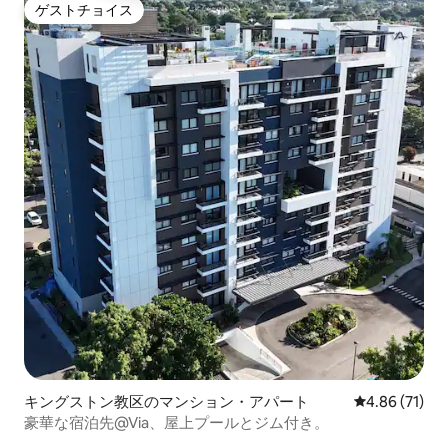
ゲストチョイス
ゲストチョイス
キングストン教区のマンション・アパート
レビュー71件
4.86 (71)
豪華な宿泊先@Via、屋上プールとジム付き。