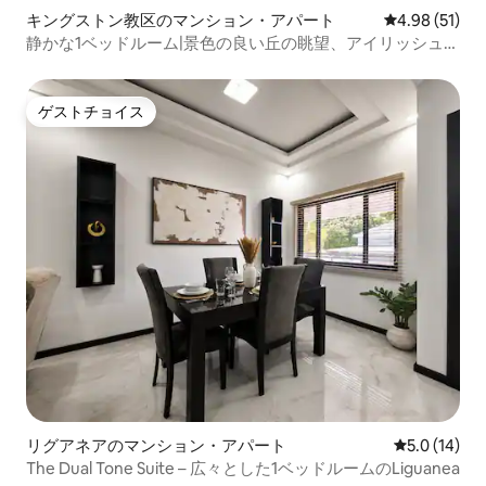
キングストン教区のマンション・アパート
レビュー51件
4.98 (51)
静かな1ベッドルーム|景色の良い丘の眺望、アイリッシュタ
ウンの近く
ゲストチョイス
ゲストチョイス
リグアネアのマンション・アパート
レビュー14
5.0 (14)
The Dual Tone Suite – 広々とした1ベッドルームのLiguanea