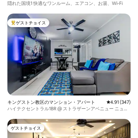
隠れた国境1 快適なワンルーム、エアコン、お湯、Wi-Fi
ゲストチョイス
大好評のゲストチョイスです。
キングストン教区のマンション・アパート
レビュー347件
4.91 (347)
ハイテクセントラル1BR @ ストラザーンアベニュー ニュー
キングストン
ゲストチョイス
ゲストチョイス