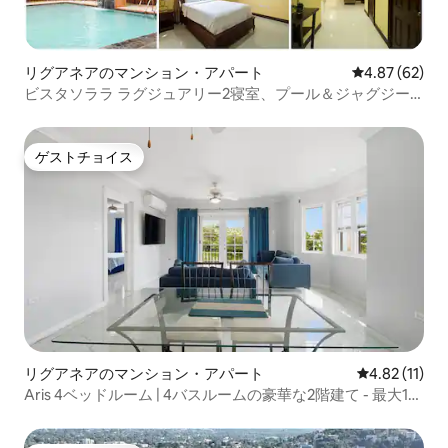
リグアネアのマンション・アパート
レビュー62件
4.87 (62)
ビスタソララ ラグジュアリー2寝室、プール＆ジャグジー
付き
ゲストチョイス
ゲストチョイス
リグアネアのマンション・アパート
レビュー11件
4.82 (11)
Aris 4ベッドルーム | 4バスルームの豪華な2階建て - 最大10
名様のご宿泊が可能