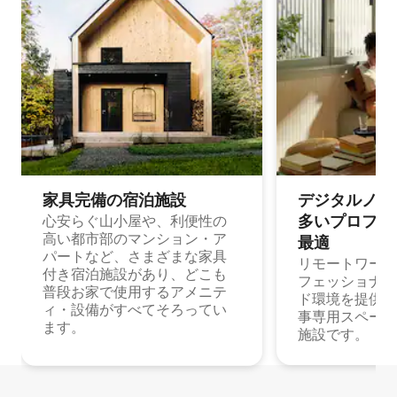
家具完備の宿⁠泊⁠施⁠設
デジタルノマド
多⁠いプ⁠ロ⁠フ⁠ェ⁠
心安らぐ山小屋や、利便性の
高い都市部のマンション・ア
最⁠適
パートなど、さまざまな家具
リモートワーク
付き宿泊施設があり、どこも
フェッショナル
普段お家で使用するアメニテ
ド環境を提供する
ィ・設備がすべてそろってい
事専用スペース
ます。
施設です。