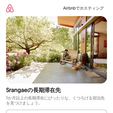
コ
ン
Airbnbでホスティング
テ
ン
ツ
に
ス
キ
ッ
プ
Srangaeの長期滞在先
1か月以上の長期滞在にぴったりな、くつろげる宿泊先
を見つけましょう。