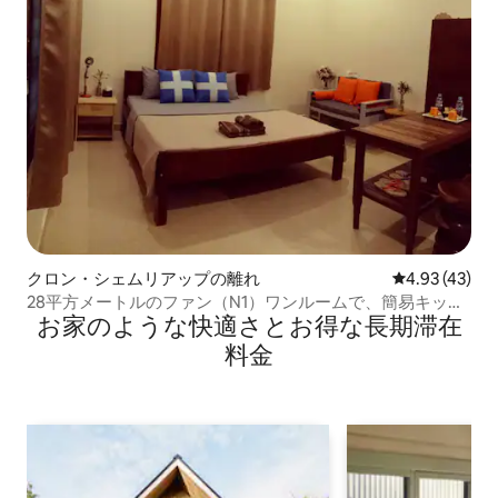
クロン・シェムリアップの離れ
レビュー43件
4.93 (43)
28平方メートルのファン（N1）ワンルームで、簡易キッチ
お家のような快⁠適⁠さ⁠とお⁠得⁠な長⁠期⁠滞⁠在
ンとバスルームがあります。
料⁠金