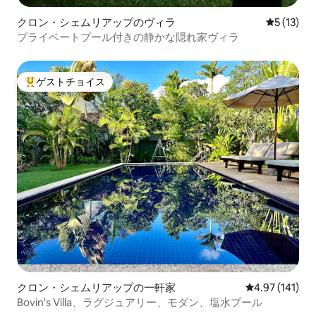
クロン・シェムリアップのヴィラ
レビュー1
5 (13)
プライベートプール付きの静かな隠れ家ヴィラ
ゲストチョイス
大好評のゲストチョイスです。
クロン・シェムリアップの一軒家
レビュー141件
4.97 (141)
Bovin's Villa、ラグジュアリー、モダン、塩水プール