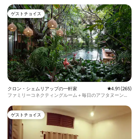
ゲストチョイス
ゲストチョイス
クロン・シェムリアップの一軒家
レビュー265件
4.91 (265)
ファミリーコネクティングルーム＋毎日のアフタヌーンテ
ィー
ゲストチョイス
ゲストチョイス