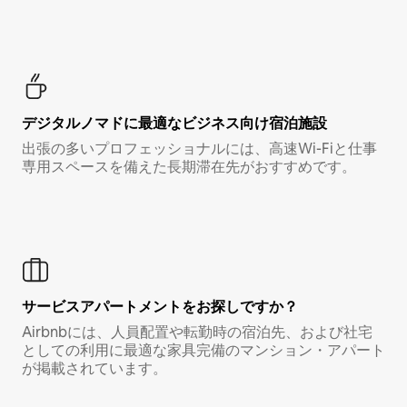
デジタルノマド⁠に最⁠適⁠なビ⁠ジ⁠ネ⁠ス⁠向⁠け宿⁠泊⁠施⁠設
出張の多いプロフェッショナルには、高速Wi-Fiと仕事
専用スペースを備えた長期滞在先がおすすめです。
サービスアパートメントをお探しですか？
Airbnbには、人員配置や転勤時の宿泊先、および社宅
としての利用に最適な家具完備のマンション・アパート
が掲載されています。