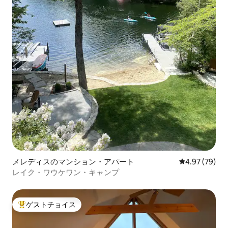
メレディスのマンション・アパート
レビュー79件
4.97 (79)
レイク・ワウケワン・キャンプ
ゲストチョイス
大好評のゲストチョイスです。