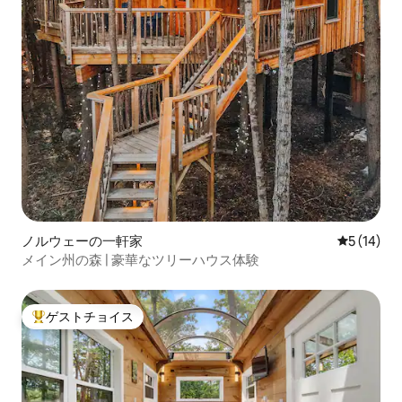
ノルウェーの一軒家
レビュー1
5 (14)
メイン州の森 | 豪華なツリーハウス体験
ゲストチョイス
大好評のゲストチョイスです。