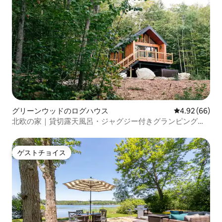
グリーンウッドのログハウス
レビュー66件
4.92 (66)
北欧の家｜貸切露天風呂・ジャグジー付きグランピングキ
ャビン
ゲストチョイス
ゲストチョイス