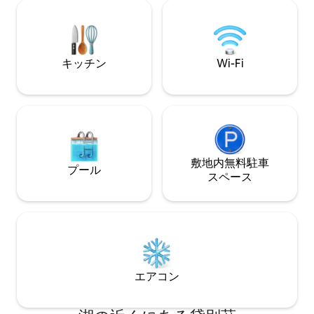
イズベッドルーム1部屋 - スクワム湖（チ
ています。目に入
ェンバレン・レイノルズ・フォレスト）
せん。モダンなキ
まで徒歩20分 メインフロアのクイーンベ
Wi-Fi、そして
ッドルームとバスルーム - 庭用ゲームが
やかな心配りが施
できる広大な裏庭 -設備の整ったキッチン
ーリバーでのスキ
キッチン
Wi-Fi
とパントリー
でのアドベンチャ
チックな隠れ家。
敷地内無料駐⁠車
プール
ス⁠ペ⁠ー⁠ス
エアコン