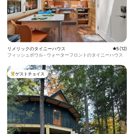
リメリックのタイニーハウス
レビュー1
5 (12)
フィッシュボウル - ウォーターフロントのタイニーハウス
ゲストチョイス
大好評のゲストチョイスです。