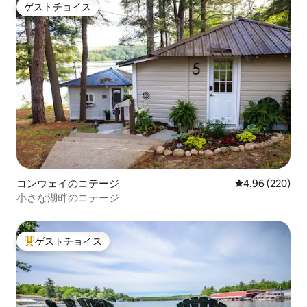
ゲストチョイス
ゲストチョイス
コンウェイのコテージ
レビュー220件
4.96 (220)
小さな湖畔のコテージ
ゲストチョイス
大好評のゲストチョイスです。