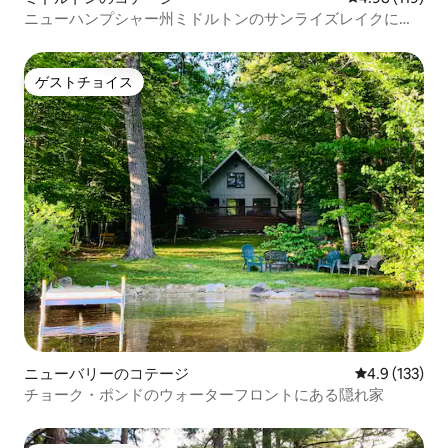
ニューハンプシャー州ミドルトンのサンライズレイクにあ
る素敵なコテージです。
ゲストチョイス
ゲストチョイス
ニューバリーのコテージ
レビュー133
4.9 (133)
チョーク・ポンドのウォーターフロントにある隠れ家