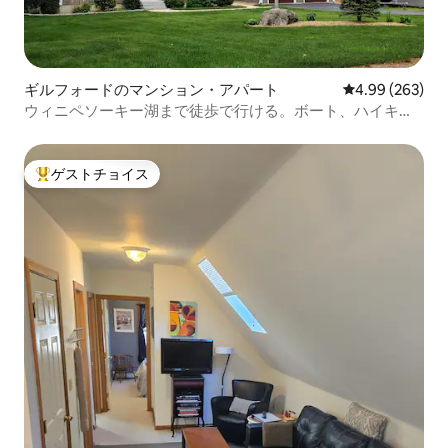
ギルフォードのマンション・アパート
レビュー263件
4.99 (263)
ウィニペソーキー湖まで徒歩で行ける。ボート、ハイキン
グ、バイク、リラックス
ゲストチョイス
大好評のゲストチョイスです。