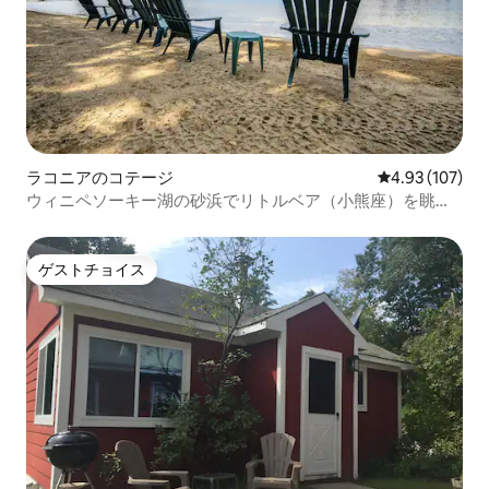
ラコニアのコテージ
レビュー107件
4.93 (107)
ウィニペソーキー湖の砂浜でリトルベア（小熊座）を眺め
よう
ゲストチョイス
ゲストチョイス