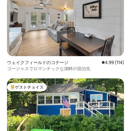
ウェイクフィールドのコテージ
レビュー114件
4.99 (114)
ゴージャスでロマンチックな湖畔の宿泊先
ゲストチョイス
大好評のゲストチョイスです。