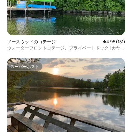
ノースウッドのコテージ
レビュー151
4.95 (151)
ウォーターフロントコテージ、プライベートドック | カヤッ
ク | ローボート
スーパーホスト
スーパーホスト