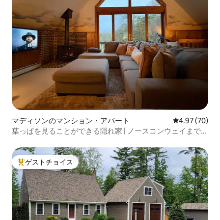
マディソンのマンション・アパート
レビュー70件
4.97 (70)
葉っぱを見ることができる隠れ家 | ノースコンウェイまで15
分
ゲストチョイス
大好評のゲストチョイスです。