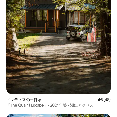
メレディスの一軒家
レビュー4
5 (48)
「The Quaint Escape」- 2024年築 - 湖にアクセス