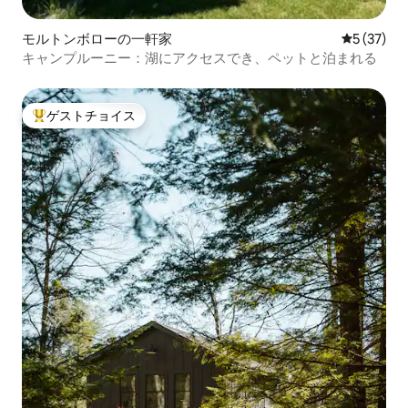
モルトンボローの一軒家
レビュー3
5 (37)
キャンプルーニー：湖にアクセスでき、ペットと泊まれる
ゲストチョイス
大好評のゲストチョイスです。