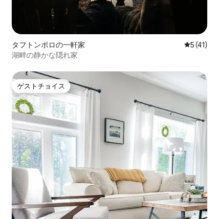
タフトンボロの一軒家
レビュー4
5 (41)
湖畔の静かな隠れ家
ゲストチョイス
ゲストチョイス