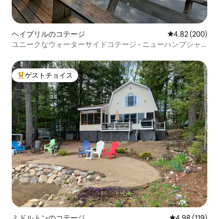
ヘイブリルのコテージ
レビュー200件
4.82 (200)
ユニークなウォーターサイドコテージ - ニューハンプシャ
ー州ホワイトマウンテンズ
ゲストチョイス
大好評のゲストチョイスです。
ミドルトンのコテージ
レビュー119件
4.98 (119)