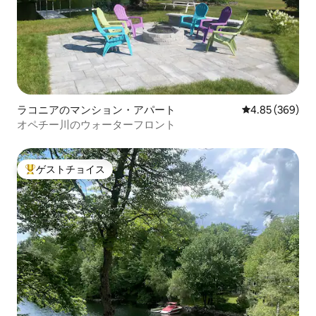
ラコニアのマンション・アパート
レビュー369件
4.85 (369)
オペチー川のウォーターフロント
ゲストチョイス
大好評のゲストチョイスです。