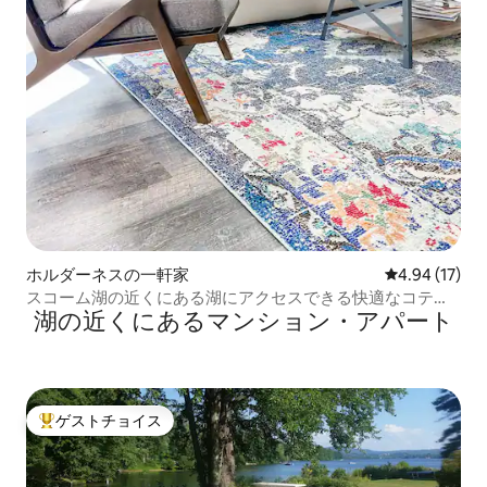
ホルダーネスの一軒家
レビュー17件
4.94 (17)
スコーム湖の近くにある湖にアクセスできる快適なコテー
湖の近くにあるマンション・アパート
ジ
ゲストチョイス
大好評のゲストチョイスです。