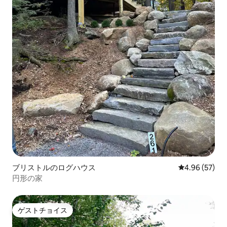
ブリストルのログハウス
レビュー57件
4.96 (57)
円形の家
ゲストチョイス
ゲストチョイス