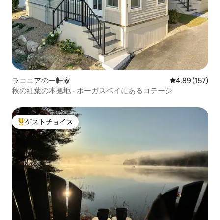
ラコニアの一軒家
レビュー157件
4.89 (157)
秋の紅葉の本拠地 - ポーガスベイにあるコテージ
ゲストチョイス
大好評のゲストチョイスです。