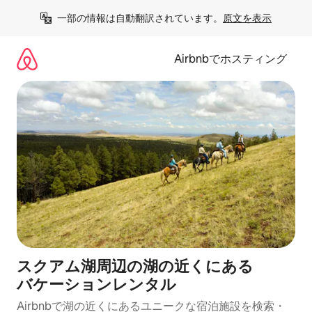
コ
一部の情報は自動翻訳されています。
原文を表示
ン
テ
ン
Airbnbでホスティング
ツ
に
ス
キ
ッ
プ
スクアム湖周辺の湖⁠の近⁠く⁠にあ⁠る
バ⁠ケ⁠ー⁠シ⁠ョ⁠ンレ⁠ン⁠タ⁠ル
Airbnbで湖の近くにあるユニークな宿泊施設を検索・