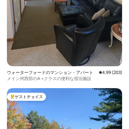
ウォーターフォードのマンション・アパート
レビュー203件
4.99 (203)
メイン州西部のA +クラスの便利な宿泊施設
ゲストチョイス
大好評のゲストチョイスです。