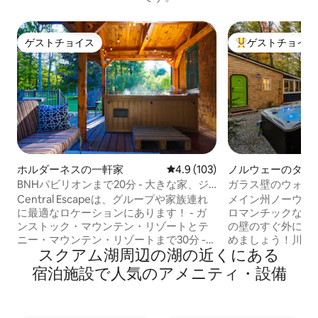
ゲストチョイス
ゲストチョイス
ゲストチョイス
大好評のゲストチ
ホルダーネスの一軒家
レビュー103件、5つ星中4.9
4.9 (103)
ノルウェーのタイ
ス
BNHパビリオンまで20分 - 大きな家、ジ
ガラス壁のウォー
ャグジー、焚き火台
ジー暖炉のある小
Central Escapeは、グループや家族連れ
メイン州ノーウェ
に最適なロケーションにあります！ - ガ
ロマンチックな小
ンストック・マウンテン・リゾートとテ
の壁のすぐ外に流
ニー・マウンテン・リゾートまで30分 -
めましょう！川の
スクアム湖周辺の湖⁠の近⁠く⁠にあ⁠る
ルーン、ウォータービル、キャノン・マ
ットバス、透明ガ
ウンテン（約40分） - アイス・キャッス
せる快適な高さの
宿⁠泊⁠施⁠設で人⁠気⁠のア⁠メ⁠ニ⁠テ⁠ィ⁠・設⁠備
ルズまで40分 - デッキに専用露天風呂・
ド、屋外シャワー
ジャグジーあり - 専用バスルームとフル
ハイキングコース
サイズのベビーベッドを備えたキングサ
能です。完全なプ