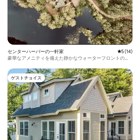
センターハーバーの一軒家
レビュー1
5 (14)
豪華なアメニティを備えた静かなウォーターフロントの隠
れ家
ゲストチョイス
ゲストチョイス