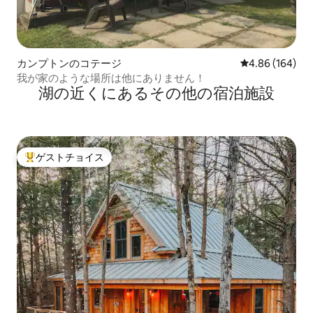
カンプトンのコテージ
レビュー164件
4.86 (164)
我が家のような場所は他にありません！
湖の近くにあるその他の宿泊施設
ゲストチョイス
大好評のゲストチョイスです。