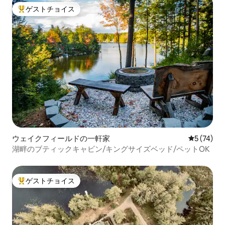
ゲストチョイス
大好評のゲストチョイスです。
ウェイクフィールドの一軒家
レビュー7
5 (74)
湖畔のブティックキャビン/キングサイズベッド/ペットOK
ゲストチョイス
大好評のゲストチョイスです。