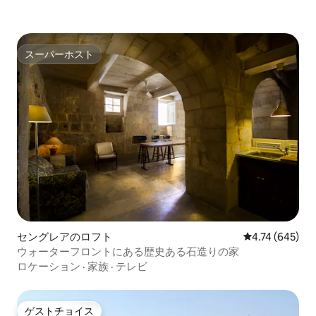
スーパーホスト
スーパーホスト
セングレアのロフト
レビュー645件
4.74 (645)
ウォーターフロントにある歴史ある石造りの家
ロケーション
·
家族
·
テレビ
ゲストチョイス