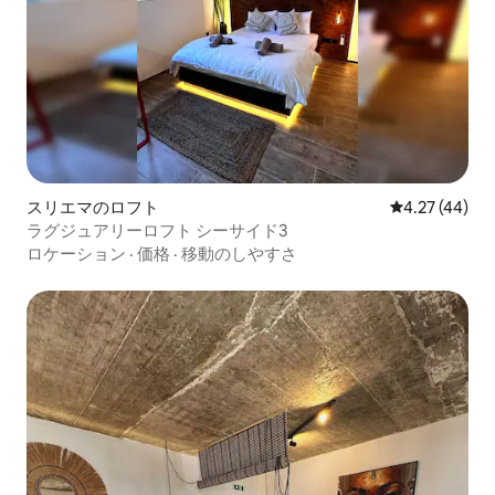
スリエマのロフト
レビュー44件
4.27 (44)
ラグジュアリーロフト シーサイド3
ロケーション
·
価格
·
移動のしやすさ