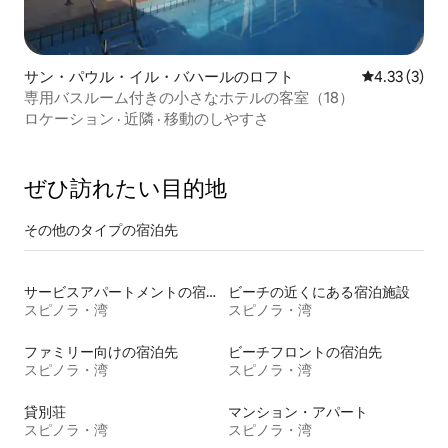
サン・パウル・イル・バハールのロフト
レビュー3件
4.33 (3)
専用バスルーム付きの小さなホテルの客室（18）
ロケーション
·
近隣
·
移動のしやすさ
ぜひ訪⁠れ⁠た⁠い目⁠的⁠地
その他のタ⁠イ⁠プ⁠の宿⁠泊⁠先
サービスアパートメントの宿泊施設
ビーチの近くにある宿泊施設
スピノラ・湾
スピノラ・湾
ファミリー向けの宿泊先
ビーチフロントの宿泊先
スピノラ・湾
スピノラ・湾
貸別荘
マンション・アパート
スピノラ・湾
スピノラ・湾