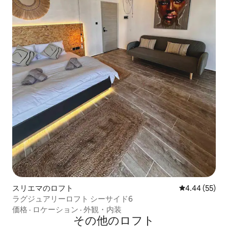
スリエマのロフト
レビュー55件
4.44 (55)
ラグジュアリーロフト シーサイド6
価格
·
ロケーション
·
外観・内装
その他のロフト