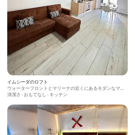
イムシーダのロフト
ウォーターフロントとマリーナの近くにあるモダンなマン
ション・アパート
清潔さ
·
おもてなし
·
キッチン