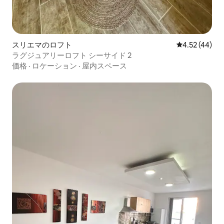
スリエマのロフト
レビュー44件
4.52 (44)
ラグジュアリーロフト シーサイド 2
価格
·
ロケーション
·
屋内スペース