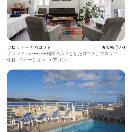
フロリアーナのロフト
レビュー177件
4.99 (177)
グランド・ハーバー地区の広々としたロフト、フロリアー
ナ
価格
·
ロケーション
·
エアコン