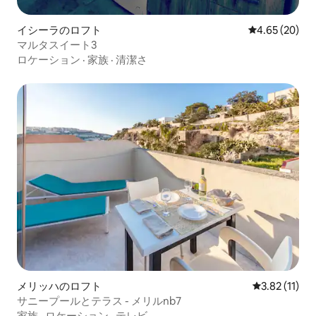
イシーラのロフト
レビュー20件
4.65 (20)
マルタスイート3
ロケーション
·
家族
·
清潔さ
メリッハのロフト
レビュー11件
3.82 (11)
サニープールとテラス - メリルnb7
家族
·
ロケーション
·
テレビ