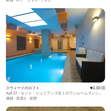
スウィーイのロフト
レビュー3件
2.33 (3)
Apt 27：セント・ジュリアンズ近くのワンルームマンショ
ン・アパート
価格
·
清潔さ
·
状態