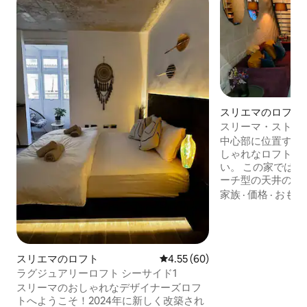
スリエマのロフト
スリーマ・ストラン
中心部に位置する
しゃれなロフトの
い。 この家では、静かなエリアと高いア
ーチ型の天井のお
めることができま
家族
·
価格
·
おもて
ョップ、ビーチク
ョッピングモール
圏内にあります。
い遊歩道のひとつ
**ベビーベッドと
スリエマのロフト
レビュー60件、5つ星中4.55
4.55 (60)
きます。 **アパ
ラグジュアリーロフト シーサイド1
がたくさんあります
スリーマのおしゃれなデザイナーズロフ
楽しみください。
トへようこそ！2024年に新しく改築され