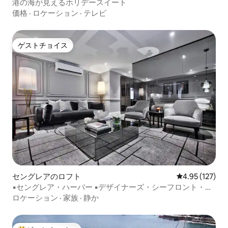
港の海が見えるホリデースイート
価格
·
ロケーション
·
テレビ
ゲストチョイス
ゲストチョイス
セングレアのロフト
レビュー127件
4.95 (127)
▪️セングレア・ハーバー ▪️デザイナーズ・シーフロント・ロ
フト
ロケーション
·
家族
·
静か