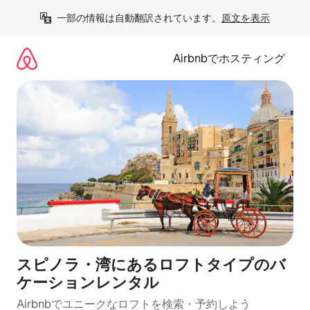
コ
一部の情報は自動翻訳されています。
原文を表示
ン
テ
ン
Airbnbでホスティング
ツ
に
ス
キ
ッ
プ
スピノラ・湾にあるロフトタイプのバ
ケーションレンタル
Airbnbでユニークなロフトを検索・予約しよう