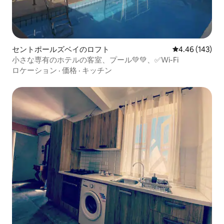
セントポールズベイのロフト
レビュー143件
4.46 (143)
小さな専有のホテルの客室、プール💚💚、✅Wi-Fi
ロケーション
·
価格
·
キッチン