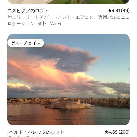
コスピクアのロフト
レビュー99件
4.91 (99)
屋上リトリートアパートメント - エアコン、専用バルコニ
ー
ロケーション
·
価格
·
Wi-Fi
ゲストチョイス
ゲストチョイス
Ilベルト・バレッタのロフト
レビュー200件
4.89 (200)