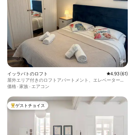
イッラバトのロフト
レビュー61件
4.93 (61)
屋外エリア付きのロフトアパートメント、エレベーター付
き
価格
·
家族
·
エアコン
ゲストチョイス
大好評のゲストチョイスです。