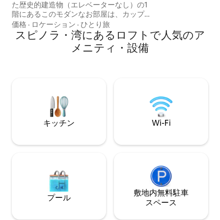
た歴史的建造物（エレベーターなし）の1
階にあるこのモダンなお部屋は、カップ
ルやお一人での旅行者に最適です。ビー
価格
·
ロケーション
·
ひとり旅
チ、英語学校、スリーマ・フェリーから
スピノラ・湾にあるロフトで人気のア
わずか数分の距離にあるため、あらゆる
メニティ・設備
施設やスポットの真ん中に滞在できま
す。このロフトは、おしゃれなインテリ
ア、設備の整ったキッチン、無料Wi-Fiを
備えています。スリーマが提供するすべ
ての見どころに簡単にアクセスできる、
快適な滞在をお楽しみください！
キッチン
Wi-Fi
敷地内無料駐⁠車
プール
ス⁠ペ⁠ー⁠ス