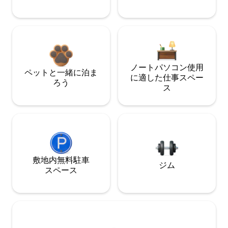
ノートパソコン使用
ペットと一緒に泊ま
に適した仕事スペー
ろう
ス
敷地内無料駐⁠車
ジム
ス⁠ペ⁠ー⁠ス