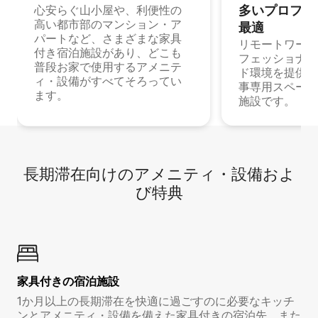
多⁠いプ⁠ロ⁠フ⁠ェ⁠
心安らぐ山小屋や、利便性の
高い都市部のマンション・ア
最⁠適
パートなど、さまざまな家具
リモートワーク
付き宿泊施設があり、どこも
フェッショナル
普段お家で使用するアメニテ
ド環境を提供する
ィ・設備がすべてそろってい
事専用スペース
ます。
施設です。
長期滞在向け⁠のア⁠メ⁠ニ⁠テ⁠ィ⁠・設⁠備⁠およ
び特⁠典
家具付き⁠の宿⁠泊⁠施⁠設
1か月以上の長期滞在を快適に過ごすのに必要なキッチ
ンとアメニティ・設備を備えた家具付きの宿泊先。また