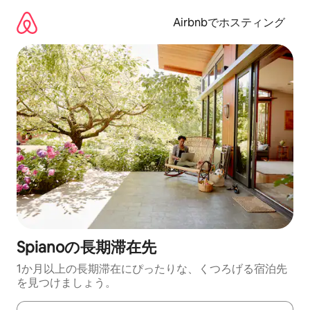
コ
ン
Airbnbでホスティング
テ
ン
ツ
に
ス
キ
ッ
プ
Spianoの長期滞在先
1か月以上の長期滞在にぴったりな、くつろげる宿泊先
を見つけましょう。