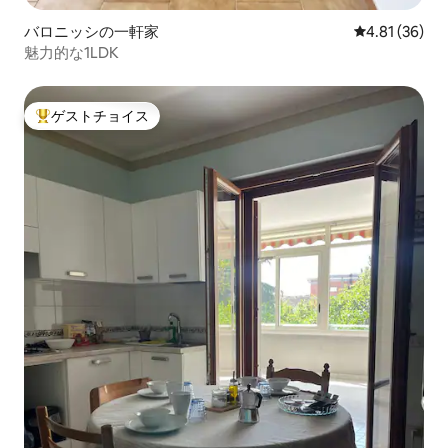
バロニッシの一軒家
レビュー36件
4.81 (36)
魅力的な1LDK
ゲストチョイス
大好評のゲストチョイスです。