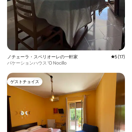
ノチェーラ・スペリオーレの一軒家
レビュー1
5 (17)
バケーションハウス 'O Nocillo
ゲストチョイス
ゲストチョイス