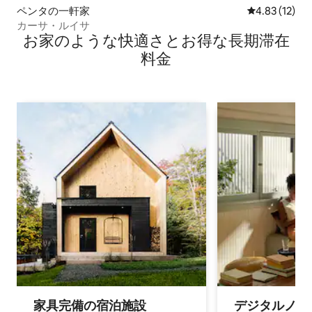
ペンタの一軒家
レビュー12件
4.83 (12)
カーサ・ルイサ
お家のような快⁠適⁠さ⁠とお⁠得⁠な長⁠期⁠滞⁠在
料⁠金
家具完備の宿⁠泊⁠施⁠設
デジタルノマド