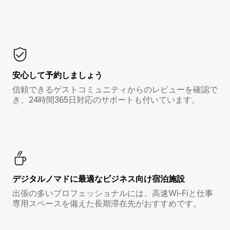
安心して予約しましょう
信頼できるゲストコミュニティからのレビューを確認で
き、24時間365日対応のサポートも付いています。
デジタルノマド⁠に最⁠適⁠なビ⁠ジ⁠ネ⁠ス⁠向⁠け宿⁠泊⁠施⁠設
出張の多いプロフェッショナルには、高速Wi-Fiと仕事
専用スペースを備えた長期滞在先がおすすめです。