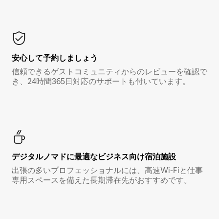
安心して予約しましょう
信頼できるゲストコミュニティからのレビューを確認で
き、24時間365日対応のサポートも付いています。
デジタルノマド⁠に最⁠適⁠なビ⁠ジ⁠ネ⁠ス⁠向⁠け宿⁠泊⁠施⁠設
出張の多いプロフェッショナルには、高速Wi-Fiと仕事
専用スペースを備えた長期滞在先がおすすめです。