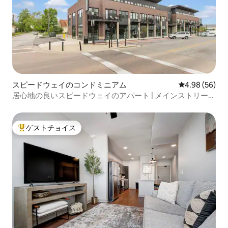
スピードウェイのコンドミニアム
レビュー56件
4.98 (56)
居心地の良いスピードウェイのアパート | メインストリート
とIMSまで徒歩
ゲストチョイス
大好評のゲストチョイスです。