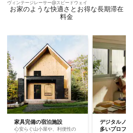
ヴィンテージレーサー@スピードウェイ
お家のような快⁠適⁠さ⁠とお⁠得⁠な長⁠期⁠滞⁠在
料⁠金
家具完備の宿⁠泊⁠施⁠設
デジタルノマド
多⁠いプ⁠ロ⁠フ⁠ェ⁠
心安らぐ山小屋や、利便性の