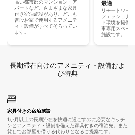
高い都市部のマンション・ア
最⁠適
パートなど、さまざまな家具
リモートワーク
付き宿泊施設があり、どこも
フェッショナル
普段お家で使用するアメニテ
ド環境を提供する
ィ・設備がすべてそろってい
事専用スペース
ます。
施設です。
長期滞在向け⁠のア⁠メ⁠ニ⁠テ⁠ィ⁠・設⁠備⁠およ
び特⁠典
家具付き⁠の宿⁠泊⁠施⁠設
1か月以上の長期滞在を快適に過ごすのに必要なキッチ
ンとアメニティ・設備を備えた家具付きの宿泊先。また
貸しでお部屋を借りる代わりとなるご提案です。