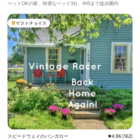
ペットOKの家、快適なベッド3台、IMSまで徒歩圏内
ゲストチョイス
大好評のゲストチョイスです。
スピードウェイのバンガロー
レビュー162件
4.96 (162)