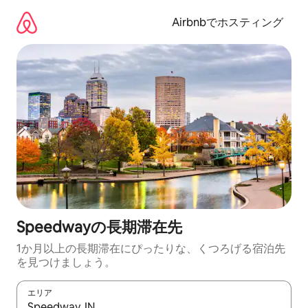
コ
ン
Airbnbでホスティング
テ
ン
ツ
に
ス
キ
ッ
プ
Speedwayの長期滞在先
1か月以上の長期滞在にぴったりな、くつろげる宿泊先
を見つけましょう。
エリア
検索結果が表示されたら、上下の矢印キーを使って移動するか、