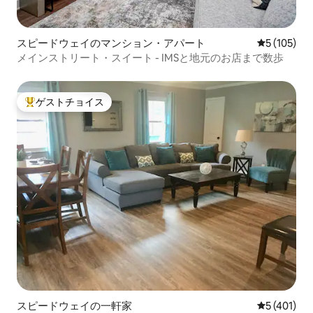
スピードウェイのマンション・アパート
レビュー10
5 (105)
メインストリート・スイート - IMSと地元のお店まで数歩
ゲストチョイス
大好評のゲストチョイスです。
スピードウェイの一軒家
レビュー40
5 (401)