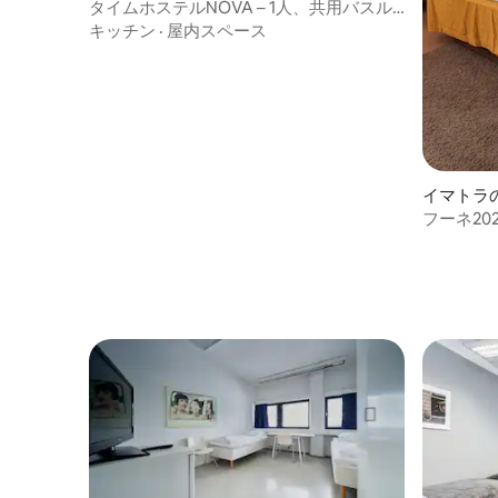
タイムホステルNOVA – 1人、共用バスル
ーム
キッチン
·
屋内スペース
イマトラ
フーネ20