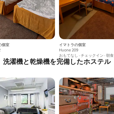
の個室
イマトラの個室
2
Huone 209
おもてなし
·
チェックイン
·
朝食
洗濯機と乾燥機を完備したホステル