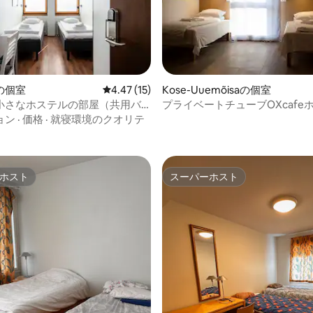
の個室
レビュー15件、5つ星中4.47つ星の平均評価
4.47 (15)
Kose-Uuemõisaの個室
小さなホステルの部屋（共用バ
プライベートチューブOXcafe
）
ョン
·
価格
·
就寝環境のクオリテ
ホスト
スーパーホスト
ホスト
スーパーホスト
中5.0つ星の平均評価