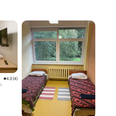
レビュー4件、5つ星中4.0つ星の平均評価
4.0 (4)
ム