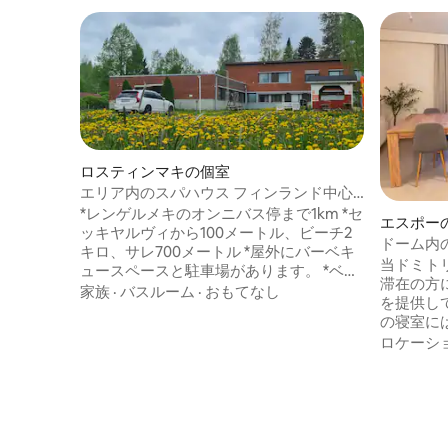
ロスティンマキの個室
エリア内のスパハウス フィンランド中心
部
*レンゲルメキのオンニバス停まで1km *セ
エスポー
ッキヤルヴィから100メートル、ビーチ2
ドーム内
キロ、サレ700メートル *屋外にバーベキ
当ドミト
ュースペースと駐車場があります。 *ベッ
滞在の方
ド24台 *サウナあり *ヒモススキーセンタ
家族
·
バスルーム
·
おもてなし
を提供しています。
ーまで30分 *レンゲルメンキ・アイスアリ
の寝室に
ーナまで400m *ランキポヤのテニスとバ
オル付き
ロケーシ
レーボールコートは1キロ（サッカー場は
スがあり
300メートル）で無料で利用できます。 *
はテレビ
イソヤルビ国立公園13キロ *ヘルシンキ
ア、トイレ
217キロ *ユヴァスキュラまで83キロ *タン
利用可能です。 共有ス
ペレ75キロ *オリヴェシまで28キロ *ヤム
されてい
サ 26キロ