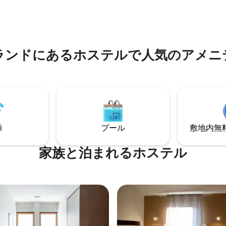
さい。各ゲストは自分で掃除を
アイロン設備、ヘアドライヤー
があります。共用エリアは、月
もあります。 皆様からのお問合
掃業者によって清掃されます。
軽にご相談ください！
ランドにあるホステルで人気のアメニ
i
プール
敷地内無料駐
家族と泊まれるホステル