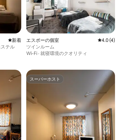
新しい宿泊先
新着
エスポーの個室
レビュー4件、5つ星
4.0 (4)
ホステル
ツインルーム
Wi-Fi
·
就寝環境のクオリティ
スーパーホスト
スーパーホスト