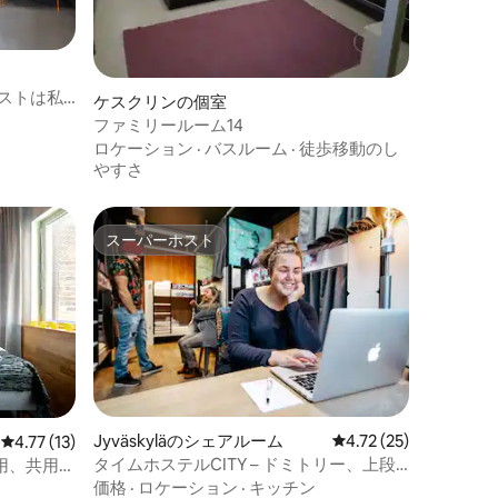
のゲストは私
ケスクリンの個室
ファミリールーム14
ロケーション
·
バスルーム
·
徒歩移動のし
やすさ
スーパーホスト
スーパーホスト
Jyväskyläのシェアルーム
レビュー25件、5つ星
4.72 (25)
レビュー13件、5つ星中4.77つ星の平均評価
4.77 (13)
タイムホステルCITY – ドミトリー、上段
人用、共用バ
ベッド
価格
·
ロケーション
·
キッチン