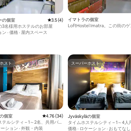
イマトラの個室
4.25つ星の平均評価
ーの個室
レビュー4件、5つ星中3.5つ星の平均評価
3.5 (4)
LoftHostel Imatra。この街
の3名様用ホステルのお部屋
たちのゲストです。
ョン
·
価格
·
屋内スペース
ホスト
スーパーホスト
ホスト
スーパーホスト
4.78つ星の平均評価
läの個室
レビュー34件、5つ星中4.76つ星の平均評価
4.76 (34)
Jyväskyläの個室
テルシティ – 1～2名、共用バス
タイムホステルシティ – 1～4
スルーム
ケーション
·
外観・内装
価格
·
ロケーション
·
おもてなし