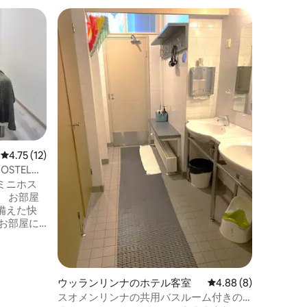
タリンの
Angaar
ラスナメ
る、個性
ドロック
により、
レナート
価格
·
ロ
所にあり
の場合に
と無料W
レビュー12件、5つ星中4.75つ星の平均評価
4.75 (12)
食よりも
チンをご
OSTEL
料の専用駐車
e CENTER
ミニホス
リアルな
 お部屋
てなし。
備えた快
お部屋に
オル、無
調システムを
適な客室を提
ダンなバ
ウッランリンナのホテル客室
レビュー8件、5つ星中
4.88 (8)
ヒー、電
スオメンリンナの共用バスルーム付きの4
ン設備、