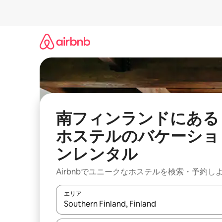
コ
ン
テ
ン
ツ
に
ス
キ
ッ
プ
南フィンランドにある
ホステルのバケーショ
ンレンタル
Airbnbでユニークなホステルを検索・予約し
エリア
検索結果が表示されたら、上下の矢印キーを使っ