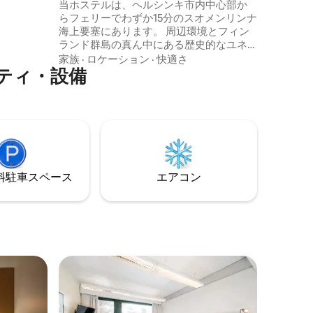
人部屋
当ホステルは、ヘルシンキ市内中心部か
、洗濯機
らフェリーでわずか15分のスオメンリンナ
せ、お気
海上要塞にあります。 周辺環境とフィン
ランド群島の真ん中にある歴史的なユネ
スコ世界遺産は体験する価値がありま
家族
·
ロケーション
·
快適さ
ティ・設備
す。 ベッドには高品質のフォームマット
レスをご用意しており、キッチン、共用
ルーム、エンターテイメントをご用意し
ております。 お子様向けのおもちゃやボ
ードゲームをご用意したファミリー向け
の場所です。また、お行儀の良いペット
も歓迎します。 私たちは持続可能性に全
力で取り組んでいます。
⁠車ス⁠ペ⁠ー⁠ス
エアコン