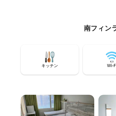
留意くだ
する責任
に2回清
南フィン
キッチン
Wi-F