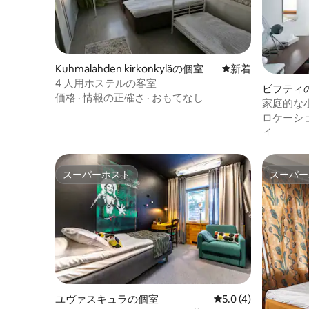
Kuhmalahden kirkonkyläの個室
新しい宿泊先
新着
4 人用ホステルの客室
ビフティ
価格
·
情報の正確さ
·
おもてなし
家庭的な
スルーム
ロケーシ
ィ
スーパーホスト
スーパー
スーパーホスト
スーパー
ユヴァスキュラの個室
レビュー4件、5つ星
5.0 (4)