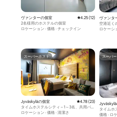
ヴァンターの個室
レビュー12件、5つ星中
4.25 (12)
ヴァンタ
2名様用のホステルの個室
空港近く
ロケーション
·
価格
·
チェックイン
ロケーシ
スーパーホスト
スーパー
スーパーホスト
スーパー
Jyväskyläの個室
レビュー23件、5つ星中
4.78 (23)
Jyväsky
タイムホステルシティ – 1～3名、共用バス
タイムホス
ルーム
ロケーション
·
価格
·
清潔さ
ルーム
価格
·
ロ