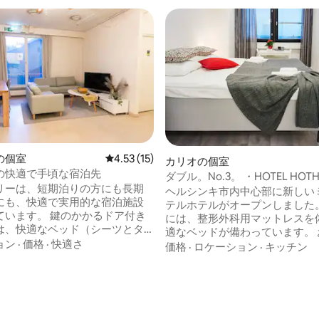
の個室
レビュー15件、5つ星中4.53つ星の平均評価
4.53 (15)
カリオの個室
の快適で手頃な宿泊先
ダブル。No.3。 ・HOTEL HOTH
リーは、短期泊りの方にも長期
INNTOURIST INNTOURIST in th
ヘルシンキ市内中心部に新しい
にも、快適で実用的な宿泊施設
of Helsinki
テルホテルがオープンしました。
 鍵のかかるドア付き
には、整形外科用マットレスを
は、快適なベッド（シーツとタ
適なベッドが備わっています。 
）、ワーストップ、収納スペー
ョン
·
価格
·
快適さ
はテレビ、冷蔵庫、ケトル、タ
価格
·
ロケーション
·
キッチン
ます。共有のリビングエリアに
料Wi - Fiを備えています。 空
、キッチン、ダイニングエリ
備えた1、2、3 -4の地元の快
、シャワーがあります。Wi-Fi
供しています シャワー付きのモ
ペースは毎日清掃
スルーム、レセプション、コー
るわけではありませんので、ご
子レンジ、トースター、アイロ