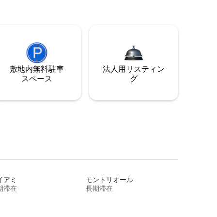
敷地内無料駐⁠車
法人用リスティン
ス⁠ペ⁠ー⁠ス
グ
イアミ
モントリオール
期滞在
長期滞在