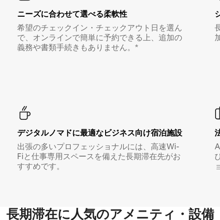
ニーズに合わせて選べる柔軟性
希望のチェックイン・チェックアウト日を選ん
で、オンラインで簡単に予約できる上、追加の
義務や書類手続きもありません。*
デジタルノマド⁠に最⁠適⁠なビ⁠ジ⁠ネ⁠ス⁠向⁠け宿⁠泊⁠施⁠設
出張の多いプロフェッショナルには、高速Wi-
Fiと仕事専用スペースを備えた長期滞在先がお
すすめです。
長期滞在に人気のアメニティ・設備