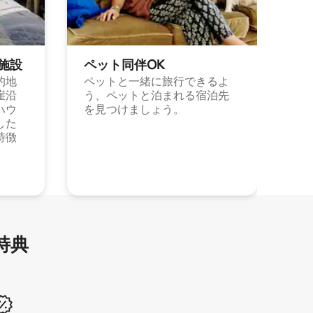
施⁠設
ペット同⁠伴OK
的地
ペットと一緒に旅行できるよ
崖沿
う、ペットと泊まれる宿泊先
ハウ
を見つけましょう。
した
特徴
特⁠典