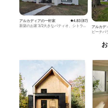
アルカディアの一軒家
レビュー87件、5つ星中
4.83 (87)
新築のお家 3/2大きなパティオ、シトラス
アルカデ
ホーム
ピーチパ
お