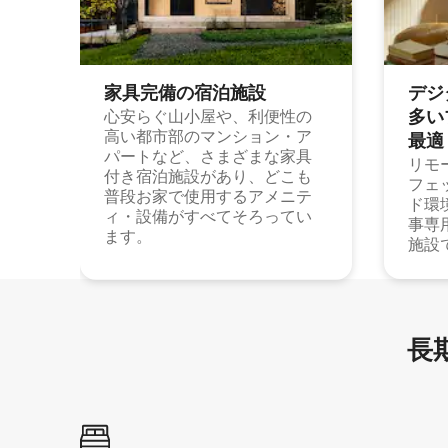
家具完備の宿⁠泊⁠施⁠設
デジ
多⁠いプ
心安らぐ山小屋や、利便性の
高い都市部のマンション・ア
最⁠適
パートなど、さまざまな家具
リモ
付き宿泊施設があり、どこも
フェ
普段お家で使用するアメニテ
ド環
ィ・設備がすべてそろってい
事専
ます。
施設
長期