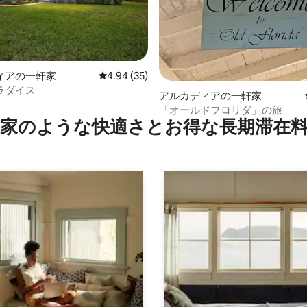
4.83つ星の平均評価
ィアの一軒家
レビュー35件、5つ星中4.94つ星の平均評価
4.94 (35)
ラダイス
アルカディアの一軒家
「オールドフロリダ」の旅
家のような快⁠適⁠さ⁠とお⁠得⁠な長⁠期⁠滞⁠在料