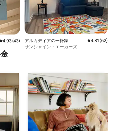
アルカディアの一軒家
レビュー62件、5つ星
4.81 (62)
レビュー43件、5つ星中4.93つ星の平均評価
4.93 (43)
サンシャイン・エーカーズ
⁠金