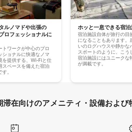
タルノマドや出⁠張⁠の
ホッと一⁠息⁠で⁠き⁠る宿⁠泊
⁠ロ⁠フ⁠ェ⁠ッ⁠シ⁠ョ⁠ナ⁠ル⁠に
宿泊施設自体が旅行の目
になることもあります。
いのログハウスや静かな
ートワークが中心のプロ
スボートのように、こう
ッショナルに快適なノマ
宿泊施設にはユニークな
境を提供する、Wi-Fiと仕
が満載です。
用スペースを備えた宿泊
です。
滞在向け⁠のア⁠メ⁠ニ⁠テ⁠ィ⁠・設⁠備⁠および