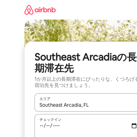
コ
ン
テ
ン
ツ
に
ス
キ
ッ
Southeast Arcadiaの長
プ
期滞在先
1か月以上の長期滞在にぴったりな、くつろげ
宿泊先を見つけましょう。
エリア
検索結果が表示されたら、上下の矢印キーを使っ
チェックイン