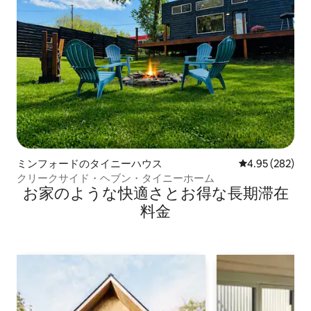
ミンフォードのタイニーハウス
レビュー282件
4.95 (282)
クリークサイド・ヘブン・タイニーホーム
お家のような快⁠適⁠さ⁠とお⁠得⁠な長⁠期⁠滞⁠在
料⁠金