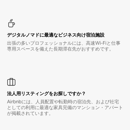
デジタルノマド⁠に最⁠適⁠なビ⁠ジ⁠ネ⁠ス⁠向⁠け宿⁠泊⁠施⁠設
出張の多いプロフェッショナルには、高速Wi-Fiと仕事
専用スペースを備えた長期滞在先がおすすめです。
法人用リスティングをお探しですか？
Airbnbには、人員配置や転勤時の宿泊先、および社宅
としての利用に最適な家具完備のマンション・アパート
が掲載されています。