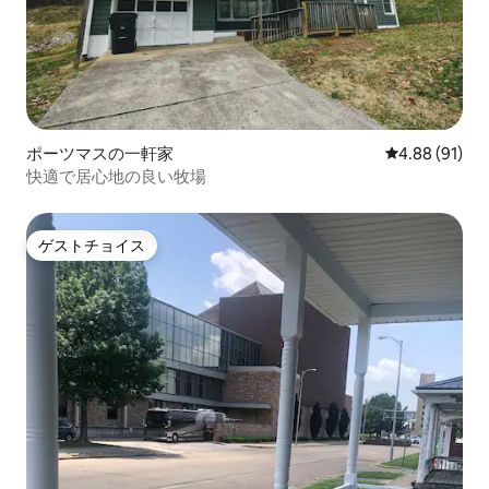
ポーツマスの一軒家
レビュー91件
4.88 (91)
快適で居心地の良い牧場
ゲストチョイス
ゲストチョイス