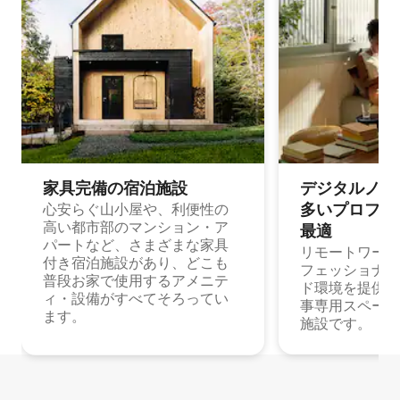
家具完備の宿⁠泊⁠施⁠設
デジタルノマド
多⁠いプ⁠ロ⁠フ⁠ェ⁠
心安らぐ山小屋や、利便性の
高い都市部のマンション・ア
最⁠適
パートなど、さまざまな家具
リモートワーク
付き宿泊施設があり、どこも
フェッショナル
普段お家で使用するアメニテ
ド環境を提供する
ィ・設備がすべてそろってい
事専用スペース
ます。
施設です。