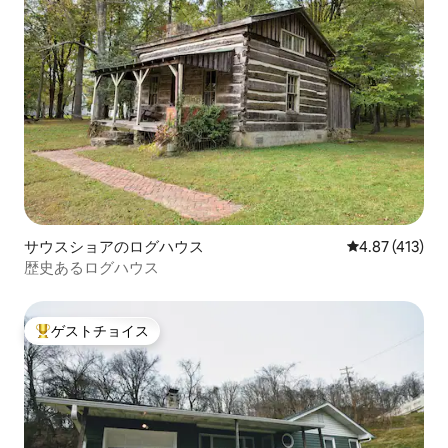
サウスショアのログハウス
レビュー413件
4.87 (413)
歴史あるログハウス
ゲストチョイス
大好評のゲストチョイスです。