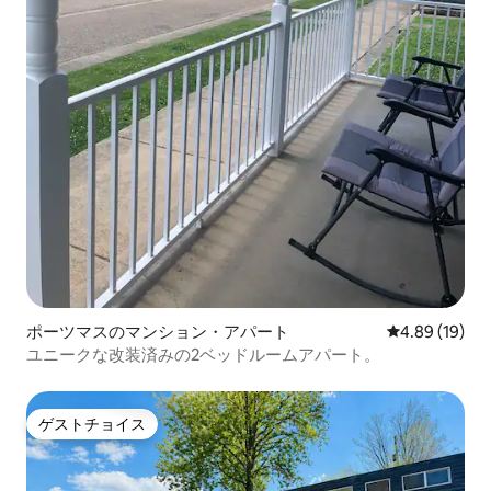
ポーツマスのマンション・アパート
レビュー19件
4.89 (19)
ユニークな改装済みの2ベッドルームアパート。
ゲストチョイス
ゲストチョイス