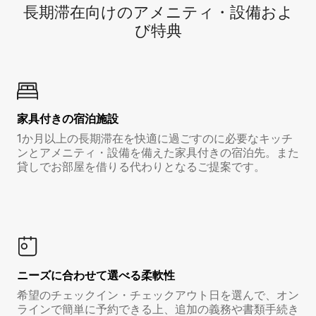
長期滞在向け⁠のア⁠メ⁠ニ⁠テ⁠ィ⁠・設⁠備⁠およ
び特⁠典
家具付き⁠の宿⁠泊⁠施⁠設
1か月以上の長期滞在を快適に過ごすのに必要なキッチ
ンとアメニティ・設備を備えた家具付きの宿泊先。また
貸しでお部屋を借りる代わりとなるご提案です。
ニーズに合わせて選べる柔軟性
希望のチェックイン・チェックアウト日を選んで、オン
ラインで簡単に予約できる上、追加の義務や書類手続き