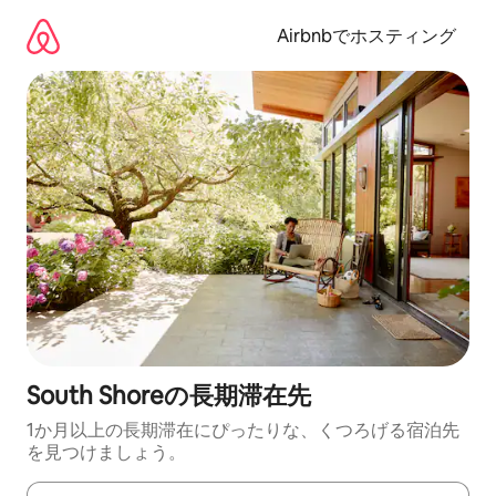
コ
ン
Airbnbでホスティング
テ
ン
ツ
に
ス
キ
ッ
プ
South Shoreの長期滞在先
1か月以上の長期滞在にぴったりな、くつろげる宿泊先
を見つけましょう。