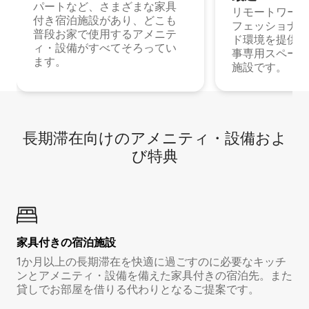
パートなど、さまざまな家具
リモートワーク
付き宿泊施設があり、どこも
フェッショナル
普段お家で使用するアメニテ
ド環境を提供する
ィ・設備がすべてそろってい
事専用スペース
ます。
施設です。
長期滞在向け⁠のア⁠メ⁠ニ⁠テ⁠ィ⁠・設⁠備⁠およ
び特⁠典
家具付き⁠の宿⁠泊⁠施⁠設
1か月以上の長期滞在を快適に過ごすのに必要なキッチ
ンとアメニティ・設備を備えた家具付きの宿泊先。また
貸しでお部屋を借りる代わりとなるご提案です。