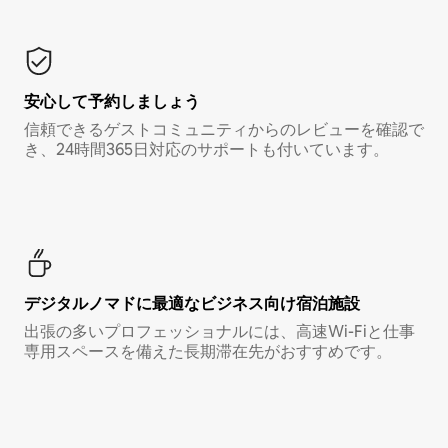
安心して予約しましょう
信頼できるゲストコミュニティからのレビューを確認で
き、24時間365日対応のサポートも付いています。
デジタルノマド⁠に最⁠適⁠なビ⁠ジ⁠ネ⁠ス⁠向⁠け宿⁠泊⁠施⁠設
出張の多いプロフェッショナルには、高速Wi-Fiと仕事
専用スペースを備えた長期滞在先がおすすめです。