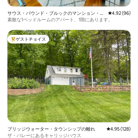
サウス・バウンド・ブルックのマンション・ア
レビュー96件
4.92 (96)
パート
素敵な1ベッドルームのアパート、1階にあります。
ゲストチョイス
大好評のゲストチョイスです。
ブリッジウォーター・タウンシップの離れ
レビュー128件
4.95 (128)
ザ・バレーにあるキャリッジハウス