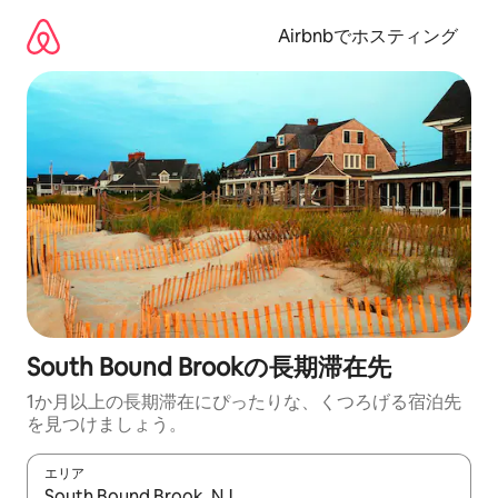
コ
ン
Airbnbでホスティング
テ
ン
ツ
に
ス
キ
ッ
プ
South Bound Brookの長期滞在先
1か月以上の長期滞在にぴったりな、くつろげる宿泊先
を見つけましょう。
エリア
検索結果が表示されたら、上下の矢印キーを使って移動するか、