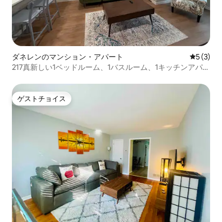
ダネレンのマンション・アパート
レビュー
5 (3)
217真新しい1ベッドルーム、1バスルーム、1キッチンアパー
ト
ゲストチョイス
ゲストチョイス