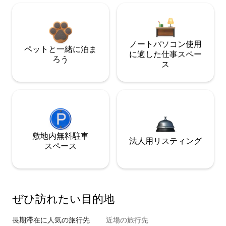
ノートパソコン使用
ペットと一緒に泊ま
に適した仕事スペー
ろう
ス
敷地内無料駐⁠車
法人用リスティング
ス⁠ペ⁠ー⁠ス
ぜひ訪⁠れ⁠た⁠い目⁠的⁠地
長期滞在に人気の旅行先
近場の旅行先