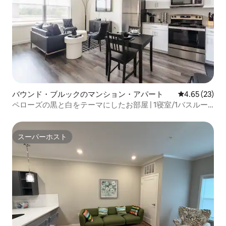
バウンド・ブルックのマンション・アパート
レビュー23件
4.65 (23)
ペローズの黒と白をテーマにしたお部屋 | 1寝室/1バスルー
ム| 駐車場
スーパーホスト
スーパーホスト