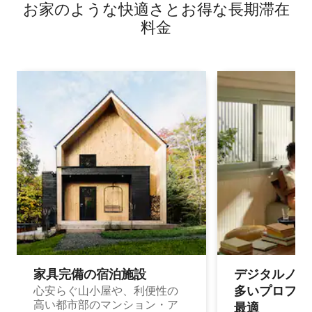
お家のような快⁠適⁠さ⁠とお⁠得⁠な長⁠期⁠滞⁠在
料⁠金
家具完備の宿⁠泊⁠施⁠設
デジタルノマド
多⁠いプ⁠ロ⁠フ⁠ェ⁠
心安らぐ山小屋や、利便性の
高い都市部のマンション・ア
最⁠適