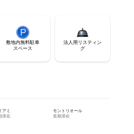
敷地内無料駐⁠車
法人用リスティン
ス⁠ペ⁠ー⁠ス
グ
イアミ
モントリオール
期滞在
長期滞在