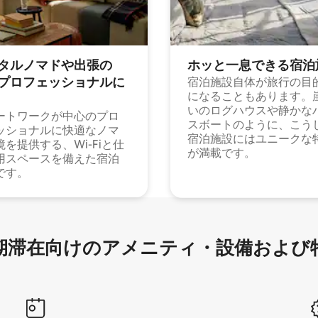
タルノマドや出⁠張⁠の
ホッと一⁠息⁠で⁠き⁠る宿⁠泊
⁠ロ⁠フ⁠ェ⁠ッ⁠シ⁠ョ⁠ナ⁠ル⁠に
宿泊施設自体が旅行の目
になることもあります。
いのログハウスや静かな
ートワークが中心のプロ
スボートのように、こう
ッショナルに快適なノマ
宿泊施設にはユニークな
境を提供する、Wi-Fiと仕
が満載です。
用スペースを備えた宿泊
です。
滞在向け⁠のア⁠メ⁠ニ⁠テ⁠ィ⁠・設⁠備⁠および