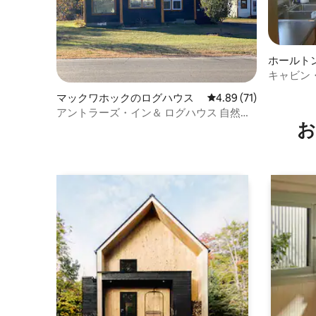
ホールト
キャビン
マックワホックのログハウス
レビュー71件、5つ星中
4.89 (71)
アントラーズ・イン＆ ログハウス 自然の
お
美しさをお楽しみください