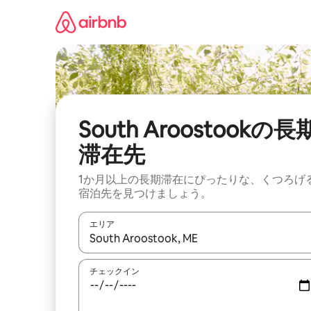
コ
ン
テ
ン
ツ
に
ス
キ
ッ
South Aroostookの長
プ
滞在先
1か月以上の長期滞在にぴったりな、くつろげ
宿泊先を見つけましょう。
エリア
検索結果が表示されたら、上下の矢印キーを使っ
チェックイン