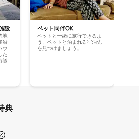
施⁠設
ペット同⁠伴OK
的地
ペットと一緒に旅行できるよ
崖沿
う、ペットと泊まれる宿泊先
ハウ
を見つけましょう。
した
特徴
特⁠典