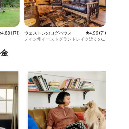
レビュー171件、5つ星中4.88つ星の平均評価
4.88 (171)
ウェストンのログハウス
レビュー71件、5つ星
4.96 (71)
メイン州イーストグランドレイク近くの
美しいログハウス
⁠金