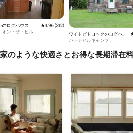
ンのログハウス
レビュー312件、5つ星中4.96つ星の平均評価
4.96 (312)
・オン・ザ・ヒル
ワイトピトロックのログハウ
ス
バーチヒルキャンプ
4.89つ星の平均評価
家のような快⁠適⁠さ⁠とお⁠得⁠な長⁠期⁠滞⁠在料