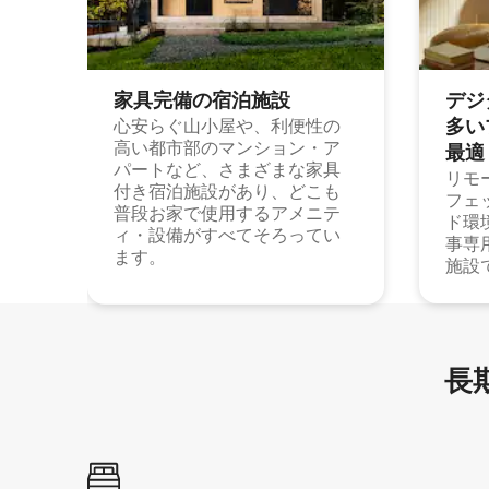
家具完備の宿⁠泊⁠施⁠設
デジ
多⁠いプ
心安らぐ山小屋や、利便性の
高い都市部のマンション・ア
最⁠適
パートなど、さまざまな家具
リモ
付き宿泊施設があり、どこも
フェ
普段お家で使用するアメニテ
ド環
ィ・設備がすべてそろってい
事専
ます。
施設
長期