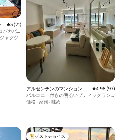
ト
レビュー21件、5つ星中5つ星の平均評価
5 (21)
コパカバ
ジャグジ
アルゼンチンのマンション・
レビュー97件、5つ星
4.98 (97)
アパート
バルコニー付きの明るいブティックワン
ルーム • パレルモ・ソーホー
価格
·
家族
·
眺め
ゲストチョイス
大好評のゲストチョイスです。