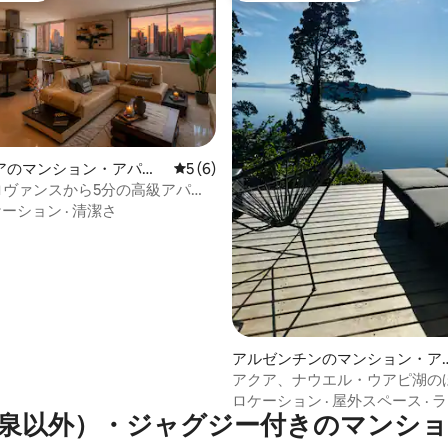
アのマンション・アパー
レビュー6件、5つ星中5つ星の平均評価
5 (6)
 プロヴァンスから5分の高級アパー
つ星中5つ星の平均評価
ケーション
·
清潔さ
アルゼンチンのマンション・ア
ート
アクア、ナウエル・ウアピ湖の
アパート
ロケーション
·
屋外スペース
·
ラ
泉以外）・ジャグジー付きのマンシ