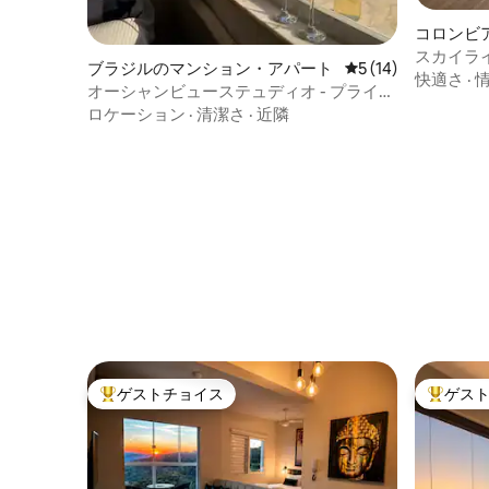
コロンビ
ト
スカイラ
ブラジルのマンション・アパート
レビュー14件、5
5 (14)
眺望が見
快適さ
·
オーシャンビューステュディオ - プライ
ア・ド・レーメとコパカバーナ
ロケーション
·
清潔さ
·
近隣
ゲストチョイス
ゲス
大好評のゲストチョイスです。
大好評の