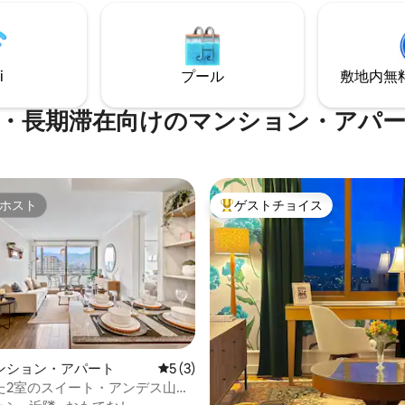
す。 洗濯乾燥機（11kg/7kg）
スアメニティが用意されていま
i
プール
敷地内無料駐
くに駐車場、 有料サービス
・長期滞在向けのマンション・アパ
ホスト
ゲストチョイス
ホスト
大好評のゲストチョイスです。
ンション・アパート
レビュー3件、5つ星中5つ星の平均評価
5 (3)
た2室のスイート・アンデス山脈
駐車場・地下鉄・B.イタリア