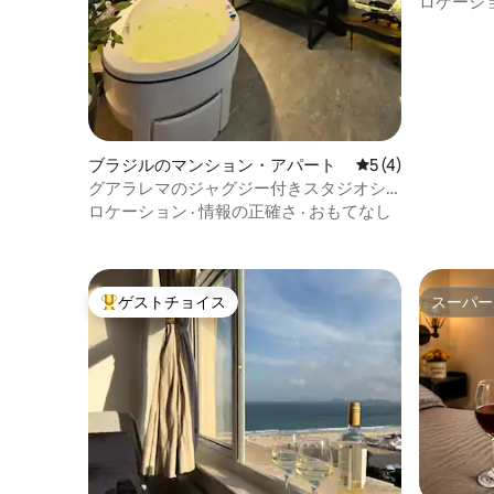
ロケーシ
ブラジルのマンション・アパート
レビュー4件、5
5 (4)
グアラレマのジャグジー付きスタジオシ
ネマ
ロケーション
·
情報の正確さ
·
おもてなし
ゲストチョイス
スーパー
大好評のゲストチョイスです。
スーパー