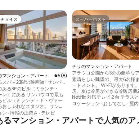
トチョイス
スーパーホスト
ゲストチョイスです。
スーパーホスト
つ星中5つ星の平均評価
チリのマンション・アパート
アラウコ公園から3分の豪華な
のマンション・アパート
レビュー8件、5つ星中5つ星の平均評価
5 (8)
ント：駐車場+プール+ジム
素晴らしい眺望の、最大6名様
スパ + 23階の映画館 | サンパウ
ートメント。 Wi-Fiがあります。 冬は暖
のあるSPのビル（ミランテ・
房、夏は冷房ができる冷暖房機
ーレ）にある サンパウロで最も
Netflix 対応テレビ 2 台 テラ
るビル（ミランテ・ド・ヴァー
全メッシュ。 駐車場。 フルバスルーム2
ロケーション
·
おもてなし
·
屋内
おしゃれなスタジオ。 サン
室。 キングサイズベッド。 4人で別々に
があるのと同じビルです。 有
ョン
·
情報の正確さ
·
テレビ
寝たい場合に備えて、小さな部
あるマンション・アパートで人気のア
トです。 全室エアコン完
のマットレスが追加で用意され
リーミング対応の85インチスマー
す。 Mall Pqe Arauco、Clínica Alemana、
 ダイニングエリア付
Pqe Araucanoまで徒歩です。 ジム、温水
キッチン、 プライベートワーク
プール、通常のプール、サウナ