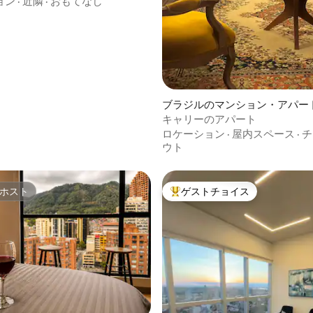
ョン
·
近隣
·
おもてなし
つ星中5つ星の平均評価
ブラジルのマンション・アパー
キャリーのアパート
ロケーション
·
屋内スペース
·
チ
ウト
ホスト
ゲストチョイス
ホスト
大好評のゲストチョイスです。