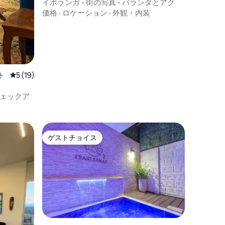
イポランガ - 街の写真 - バランダとアク
価格
·
ロケーション
·
外観・内装
ト
レビュー19件、5つ星中5つ星の平均評価
5 (19)
ェックア
ゲストチョイス
ゲストチョイス