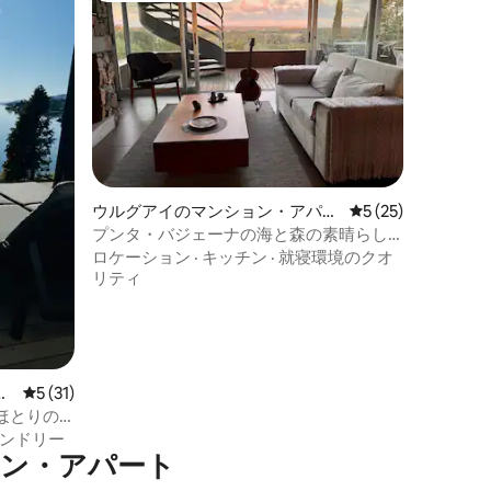
ウルグアイのマンション・アパー
レビュー25件、5
5 (25)
ト
プンタ・バジェーナの海と森の素晴らし
い景色
ロケーション
·
キッチン
·
就寝環境のクオ
リティ
パ
レビュー31件、5つ星中5つ星の平均評価
5 (31)
ほとりの
ンドリー
ョン・アパート