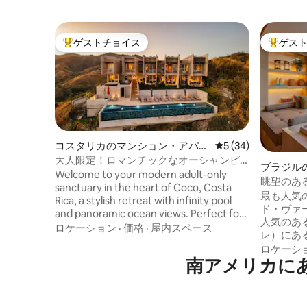
ゲストチョイス
ゲス
大好評のゲストチョイスです。
大好評の
コスタリカのマンション・アパー
レビュー34件、5
5 (34)
ト
大人限定！ロマンチックなオーシャンビ
ブラジル
ューの宿泊先
Welcome to your modern adult-only
眺望のある
sanctuary in the heart of Coco, Costa
ロ中心部
最も人気
Rica, a stylish retreat with infinity pool
ド・ヴァ
and panoramic ocean views. Perfect for
人気のあ
couples, solo travelers, or business
ロケーション
·
価格
·
屋内スペース
レ）にある
guests looking for serenity and comfort
パ・スカイ
ロケーシ
just minutes away from beaches, dining,
南アメリカに
名な観光スポッ
and nightlife. Relax in beautifully
備 スト
designed spaces that blend
トテレビ、キッチン
contemporary architecture with natural
きのフル
wood and Chorotega ceramic accents.