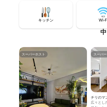
スペース パノラマビューのあるジャグジ
Relax with ocean views, infinity pool
ー ジャグジー 最大3名様に最適、寝具と
sunsets, and refined comfort.
寝具とバ
す。 * 音声コマンドによる制御 全室で 近
キッチン
Wi-F
中
スーパーホスト
スーパー
スーパーホスト
スーパー
チリのマ
広々とし
の眺望・