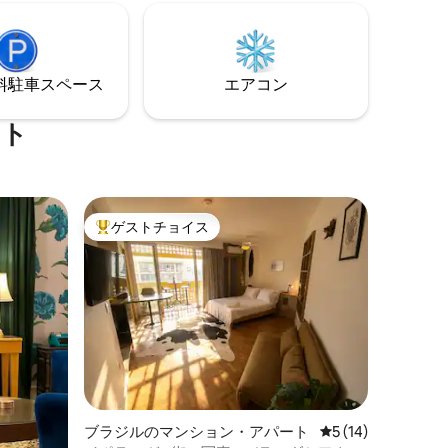
在に必要なものがすべて揃っています。
贅沢、快適さ、ロケーション、そしてあ
なたを魅了する眺め。高いところからメ
デジンを堪能しましょう！
⁠車ス⁠ペ⁠ー⁠ス
エアコン
ート
ゲストチョイス
大好評のゲストチョイスです。
ブラジルのマンション・アパート
レビュー14件、5
5 (14)