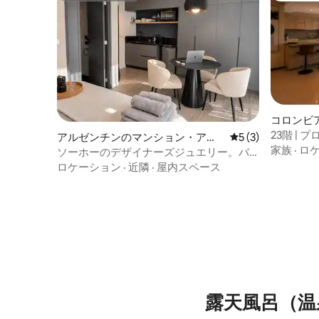
コロンビ
ト
23階 |
アルゼンチンのマンション・アパ
レビュー3件、5
5 (3)
トメント
家族
·
ロ
ート
ソーホーのデザイナーズジュエリー。バ
ルコニー、プール、ジム
ロケーション
·
近隣
·
屋内スペース
露天風呂（温