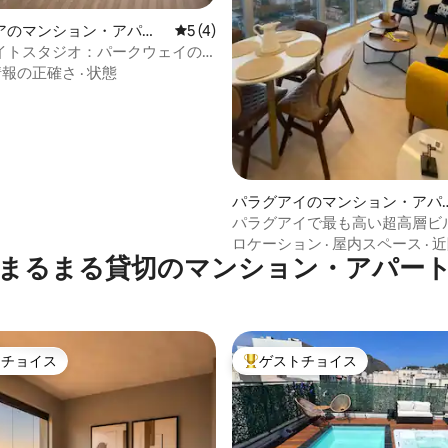
アのマンション・アパー
レビュー4件、5つ星中5つ星の平均評価
5 (4)
イトスタジオ：パークウェイの
つ星中5つ星の平均評価
えるボゴタの18階
情報の正確さ
·
状態
パラグアイのマンション・アパ
ト
パラグアイで最も高い超高層ビ
ラタワーを訪れよう
ロケーション
·
屋内スペース
·
近
まるまる貸切のマンション・アパー
トチョイス
ゲストチョイス
ゲストチョイスです。
大好評のゲストチョイスです。