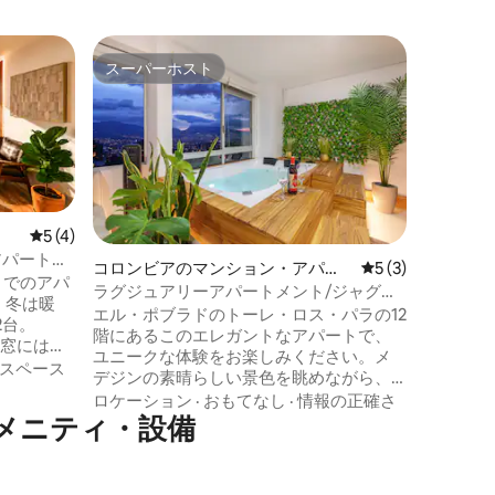
コスタリ
スーパーホスト
ゲス
スーパーホスト
大好評
パート
ドミニカ
ー、テラ
海抜1,
ータで、
想像して
始まりま
ドミニカ
ロケーシ
のパノラ
を探索し
レビュー4件、5つ星中5つ星の平均評価
5 (4)
した後は
アパートメ
コロンビアのマンション・アパー
レビュー3件、5
5 (3)
地元の新
までのアパ
ト
ラグジュアリーアパートメント/ジャグジ
ている間
ー/エアコン/プロヴァンスまで5分/セキュ
エル・ポブラドのトーレ・ロス・パラの12
レッシュ
2台。
リティ
階にあるこのエレガントなアパートで、
ムレスに
スと窓には安
ユニークな体験をお楽しみください。メ
自然に浸
スペース
デジンの素晴らしい景色を眺めながら、
ださい！
プライベートジャグジーでリラックスし
ロケーション
·
おもてなし
·
情報の正確さ
屋に3つ目
てください。El Tesoroショッピングセン
メニティ・設備
ていま
ターからわずか数歩、Provenzaからわず
か5分。設備の整ったキッチン、エアコ
ン、Wi-Fi、快適で特別な忘れられない滞
がありま