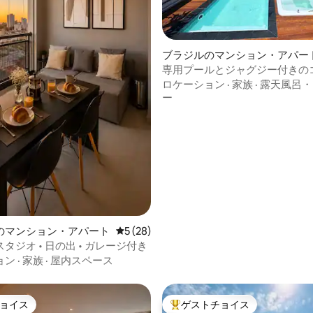
ブラジルのマンション・アパー
専用プールとジャグジー付きの
つ星中5つ星の平均評価
ーナのペントハウス！
ロケーション
·
家族
·
露天風呂・
ー
のマンション・アパート
レビュー28件、5つ星中5つ星の平均評価
5 (28)
タジオ • 日の出 • ガレージ付き
ョン
·
家族
·
屋内スペース
ョイス
ゲストチョイス
ョイス
大好評のゲストチョイスです。