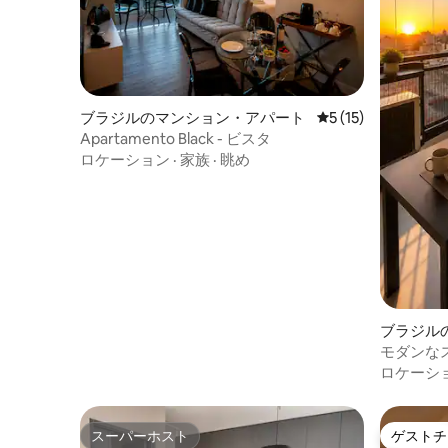
ブラジルのマンション・アパート
レビュー15件、5
5 (15)
Apartamento Black - ビスタ
ロケーション
·
家族
·
眺め
ブラジル
モダンなス
ロケーシ
スーパーホスト
ゲストチ
スーパーホスト
ゲストチ