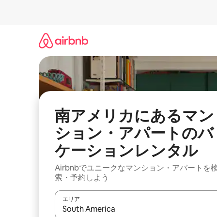
コ
ン
テ
ン
ツ
に
ス
キ
ッ
プ
南アメリカにあるマン
ション・アパートのバ
ケーションレンタル
Airbnbでユニークなマンション・アパートを
索・予約しよう
エリア
検索結果が表示されたら、上下の矢印キーを使っ