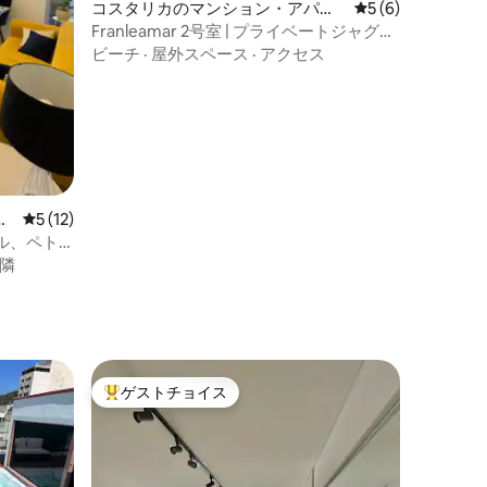
コスタリカのマンション・アパー
レビュー6件、5
5 (6)
ト
Franleamar 2号室 | プライベートジャグジ
ー付き
ビーチ
·
屋外スペース
·
アクセス
ー
レビュー12件、5つ星中5つ星の平均評価
5 (12)
ル、ペト
隣
ト
ゲストチョイス
大好評のゲストチョイスです。